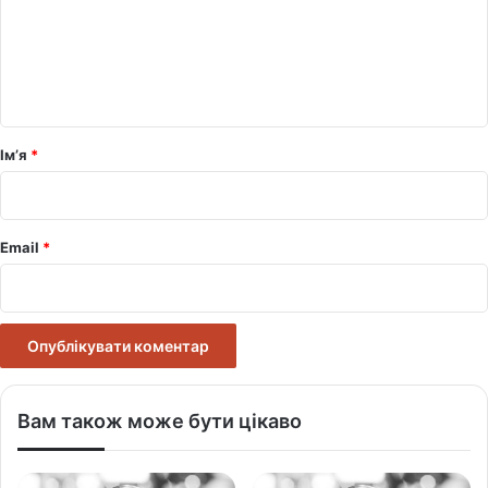
е
н
т
а
р
Ім’я
*
*
Email
*
Вам також може бути цікаво