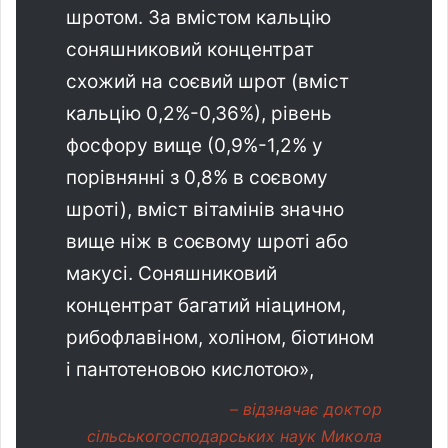
шротом. За вмістом кальцію
соняшниковий концентрат
схожий на соєвий шрот (вміст
кальцію 0,2%-0,36%), рівень
фосфору вище (0,9%-1,2% у
порівнянні з 0,8% в соєвому
шроті), вміст вітамінів значно
вище ніж в соєвому шроті або
макусі. Соняшниковий
концентрат багатий ніацином,
рибофлавіном, холіном, біотином
і пантотеновою кислотою»,
– відзначає доктор
сільськогосподарських наук Микола