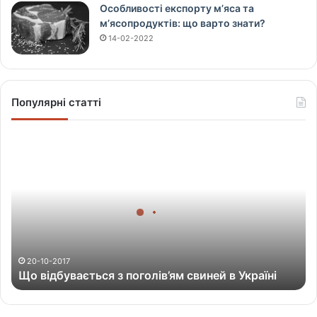
Особливості експорту м’яса та
м’ясопродуктів: що варто знати?
14-02-2022
Популярні статті
Щ
о
в
і
д
б
у
в
а
20-10-2017
Що відбувається з поголів’ям свиней в Україні
є
т
ь