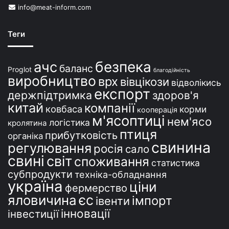
info@meat-inform.com
р
а
ї
Теги
н
і
безпека
ачс
баланс
Proglot
благодійність
виробництво
врх
вівцікози
відволікись
експорт
держпідтримка
здоров'я
китай
компанії
ковбаса
корми
кооперація
м'ясоптиці
нем'ясо
логістика
кролятина
птиця
прибутковість
органіка
свинина
регулювання
росія
сало
свині
світ
споживання
статистика
субпродукти
техніка-обладнання
україна
ціни
фермерство
єс
яловичина
імпорт
івенти
інновації
інвестиції