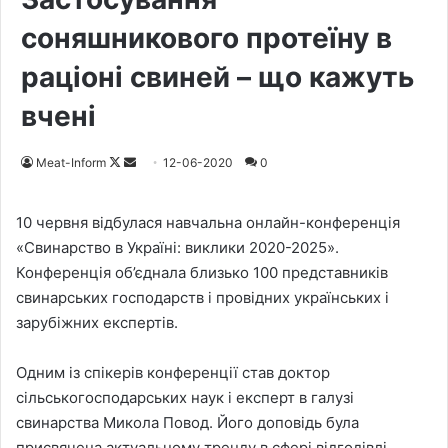
соняшникового протеїну в
раціоні свиней – що кажуть
вчені
Meat-Inform
F
S
12-06-2020
0
o
e
l
n
10 червня відбулася навчальна онлайн-конференція
l
d
«Свинарство в Україні: виклики 2020-2025».
o
a
Конференція об’єднала близько 100 представників
w
n
свинарських господарств і провідних українських і
o
e
зарубіжних експертів.
n
m
X
a
Одним із спікерів конференції став доктор
i
сільськогосподарських наук і експерт в галузі
l
свинарства Микола Повод. Його доповідь була
присвячена актуальному тренду в сфері відгодівлі