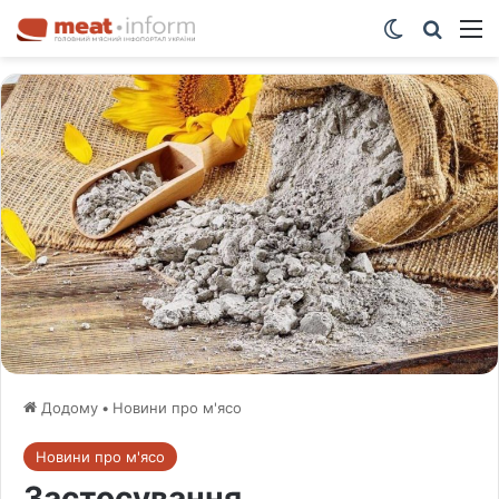
Switch ski
Шукат
М
Додому
•
Новини про м'ясо
Новини про м'ясо
Застосування