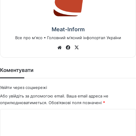
Meat-Inform
Все про м'ясо • Головний м’ясний інфопортал України
We
Fa
X
bsi
ce
te
bo
ok
Коментувати
Увійти через соцмережі
Або увійдіть за допомогою email. Ваша email адреса не
оприлюднюватиметься.
Обов’язкові поля позначені
*
К
о
м