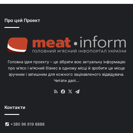
с
я
з
Про цей Проект
п
о
г
о
л
і
в
Головна ідея проекту – це зібрати всю актуальну інформацію
’
про м’ясо і м’ясний бізнес в одному місці й зробити це місце
я
зручним і затишним для кожного зацікавленого відвідувача.
м
Читати далі...
с
в
RSS
Facebook
X
Telegram
и
н
Контакти
е
й
в
+380 96 619 8888
У
к