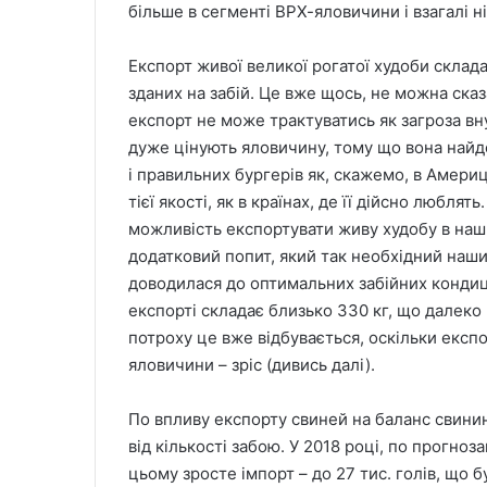
більше в сегменті ВРХ-яловичини і взагалі н
Експорт живої великої рогатої худоби складає
зданих на забій. Це вже щось, не можна ска
експорт не може трактуватись як загроза в
дуже цінують яловичину, тому що вона найдо
і правильних бургерів як, скажемо, в Америц
тієї якості, як в країнах, де її дійсно любля
можливість експортувати живу худобу в наши
додатковий попит, який так необхідний наш
доводилася до оптимальних забійних кондиці
експорті складає близько 330 кг, що далеко 
потроху це вже відбувається, оскільки експо
яловичини – зріс (дивись далі).
По впливу експорту свиней на баланс свинини
від кількості забою. У 2018 році, по прогноз
цьому зросте імпорт – до 27 тис. голів, що б