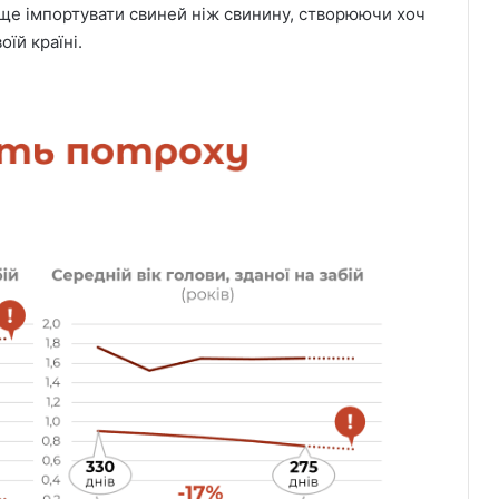
аще імпортувати свиней ніж свинину, створюючи хоч
їй країні.