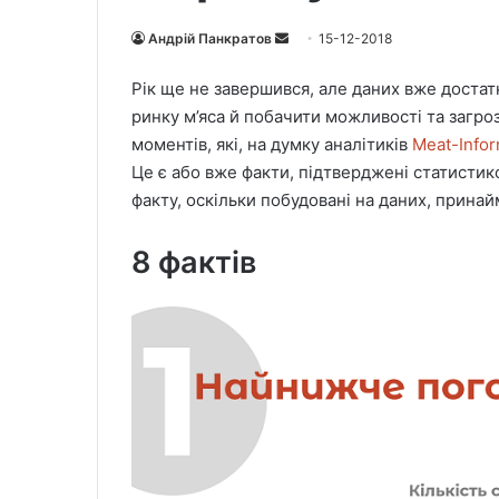
Андрій Панкратов
S
15-12-2018
e
Рік ще не завершився, але даних вже достат
n
ринку м’яса й побачити можливості та загроз
d
моментів, які, на думку аналітиків
Meat-Info
a
Це є або вже факти, підтверджені статистико
n
факту, оскільки побудовані на даних, принаймн
e
m
8 фактів
a
i
l