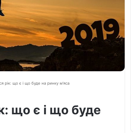
ся рік: що є і що буде на ринку м’яса
к: що є і що буде