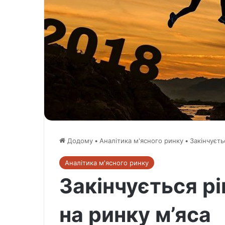
Додому
•
Аналітика м'ясного ринку
•
Закінчуєть
Аналітика м'ясного ринку
Закінчується рі
на ринку м’яса