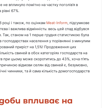
е не вплинуло помітно на частку поголів’я в
 рівні 67%.
8 році і також, по оцінкам
Meat-Inform
, підсумкове
тєва і важлива відмінність: весь цей спад відбувся
 Так, станом на 1 перше грудня статистикою була
 в господарствах населення у порівнянні з минулим
трований приріст на 1,5%! Продовження цих
ількість свиней в обох категоріях господарств на
ств при цьому може скоротитись до 43%, хоча п’ять
причиною відмови селян від свиней є, безумовно,
ічні чинники, та й сама кількість домогосподарств