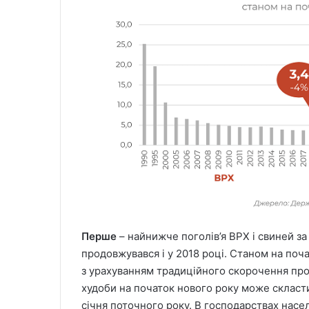
Перше
– найнижче поголів’я ВРХ і свиней за 
продовжувався і у 2018 році. Станом на почат
з урахуванням традиційного скорочення прот
худоби на початок нового року може скласти
січня поточного року. В господарствах нас