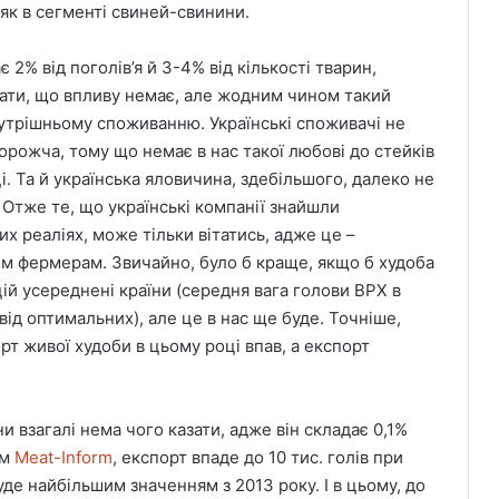
іяк в сегменті свиней-свинини.
 2% від поголів’я й 3-4% від кількості тварин,
зати, що впливу немає, але жодним чином такий
нутрішньому споживанню. Українські споживачі не
рожча, тому що немає в нас такої любові до стейків
і. Та й українська яловичина, здебільшого, далеко не
ть. Отже те, що українські компанії знайшли
х реаліях, може тільки вітатись, адже це –
им фермерам. Звичайно, було б краще, якщо б худоба
й усереднені країни (середня вага голови ВРХ в
від оптимальних), але це в нас ще буде. Точніше,
рт живої худоби в цьому році впав, а експорт
 взагалі нема чого казати, адже він складає 0,1%
ам
Meat-Inform
, експорт впаде до 10 тис. голів при
уде найбільшим значенням з 2013 року. І в цьому, до