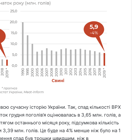
всю сучасну історію України. Так, спад кількості ВРХ
ок грудня поголів’я оцінювалась в 3,65 млн. голів, а
ягом останнього місяця року, підсумкова кількість
 3,39 млн. голів. Це буде на 4% менше ніж було на 1
елення спад був трошки швидшим, ніж в