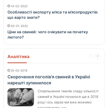
14-02-2022
Особливості експорту м’яса та м’ясопродуктів:
що варто знати?
30-01-2022
Ціни на свиней: чого очікувати на початку
лютого?
Аналітика
Попередня
Насту
сторінка
сторін
25-05-2019
Скорочення поголів’я свиней в Україні
нарешті зупинилося
Сповільнення темпів спаду кількості
свиней в Україні почалося ще в 2018
році і ось зараз ми вже можемо
констатувати, що…