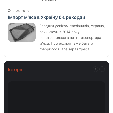
12-04-2018
Імпорт м’яса в Україну б’є рекорди
Завдяки успіхам птахівників, Україна,
починаючи з 2014 року,
перетворилася в нетто-експортера
м’яса. Про експорт вже багато
говорилося, але зараз треба…
Історії
Попередня
Насту
сторінка
сторін