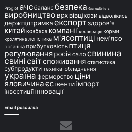
безпека
ачс
баланс
Proglot
благодійність
виробництво
врх
вівцікози
відволікись
експорт
держпідтримка
здоров'я
китай
компанії
ковбаса
корми
кооперація
м'ясоптиці
нем'ясо
логістика
кролятина
птиця
прибутковість
органіка
свинина
регулювання
росія
сало
свині
світ
споживання
статистика
субпродукти
техніка-обладнання
україна
ціни
фермерство
єс
яловичина
імпорт
івенти
інновації
інвестиції
Email розсилка