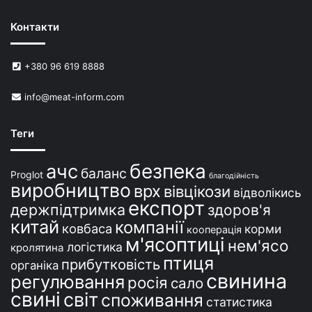
Контакти
+380 96 619 8888
info@meat-inform.com
Теги
безпека
ачс
баланс
Proglot
благодійність
виробництво
врх
вівцікози
відволікись
експорт
держпідтримка
здоров'я
китай
компанії
ковбаса
корми
кооперація
м'ясоптиці
нем'ясо
логістика
кролятина
птиця
прибутковість
органіка
свинина
регулювання
росія
сало
свині
світ
споживання
статистика