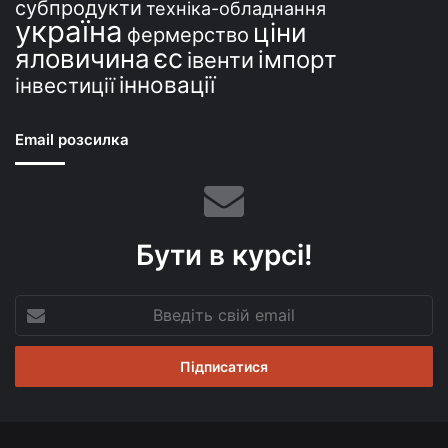
субпродукти
техніка-обладнання
україна
ціни
фермерство
єс
яловичина
імпорт
івенти
інновації
інвестиції
Email розсилка
Бути в курсі!
Введіть
свій
email