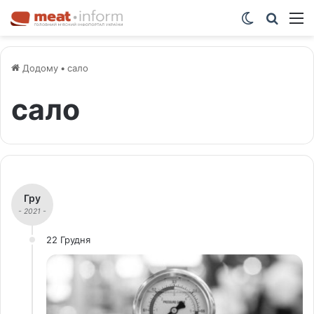
Switch ski
Шукат
М
Додому
•
сало
сало
Гру
- 2021 -
22 Грудня