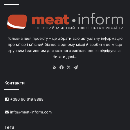
о
г
о
л
і
в
Головна ідея проекту – це зібрати всю актуальну інформацію
’
про м’ясо і м’ясний бізнес в одному місці й зробити це місце
я
зручним і затишним для кожного зацікавленого відвідувача.
м
Читати далі...
с
в
RSS
Facebook
X
Telegram
и
н
Контакти
е
й
в
+380 96 619 8888
У
к
info@meat-inform.com
р
а
ї
Теги