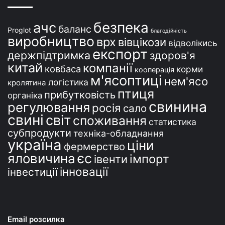
н
і
безпека
ачс
баланс
Proglot
благодійність
виробництво
врх
вівцікози
відволікись
експорт
держпідтримка
здоров'я
китай
компанії
ковбаса
корми
кооперація
м'ясоптиці
нем'ясо
логістика
кролятина
птиця
прибутковість
органіка
свинина
регулювання
росія
сало
свині
світ
споживання
статистика
субпродукти
техніка-обладнання
україна
ціни
фермерство
єс
яловичина
імпорт
івенти
інновації
інвестиції
Email розсилка