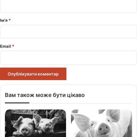
а
р
Ім’я
*
*
Email
*
Вам також може бути цікаво