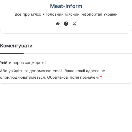
Meat-Inform
Все про м'ясо • Головний м’ясний інфопортал України
We
Fa
X
bsi
ce
te
bo
ok
Коментувати
Увійти через соцмережі
Або увійдіть за допомогою email. Ваша email адреса не
оприлюднюватиметься.
Обов’язкові поля позначені
*
К
о
м
е
н
т