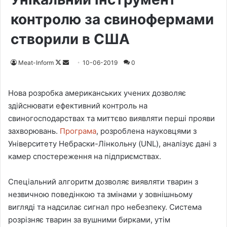
контролю за свинофермами
створили в США
Meat-Inform
F
S
10-06-2019
0
o
e
l
n
Нова розробка американських учених дозволяє
l
d
здійснювати ефективний контроль на
o
a
свиногосподарствах та миттєво виявляти перші прояви
w
n
захворювань.
Програма
, розроблена науковцями з
o
e
Університету Небраски-Лінкольну (UNL), аналізує дані з
n
m
камер спостереження на підприємствах.
X
a
i
Спеціальний алгоритм дозволяє виявляти тварин з
l
незвичною поведінкою та змінами у зовнішньому
вигляді та надсилає сигнал про небезпеку. Система
розрізняє тварин за вушними бирками, утім