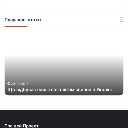
Популярні статті
Щ
о
в
і
д
б
у
в
а
20-10-2017
Що відбувається з поголів’ям свиней в Україні
є
т
ь
с
я
з
Про цей Проект
п