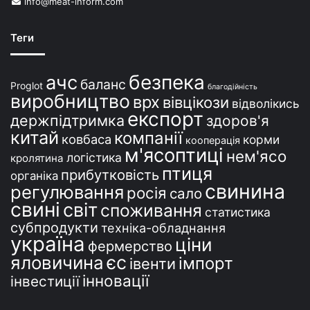
info@meat-inform.com
р
а
ї
Теги
н
і
безпека
ачс
баланс
Proglot
благодійність
виробництво
врх
вівцікози
відволікись
експорт
держпідтримка
здоров'я
китай
компанії
ковбаса
корми
кооперація
м'ясоптиці
нем'ясо
логістика
кролятина
птиця
прибутковість
органіка
свинина
регулювання
росія
сало
свині
світ
споживання
статистика
субпродукти
техніка-обладнання
україна
ціни
фермерство
єс
яловичина
імпорт
івенти
інновації
інвестиції