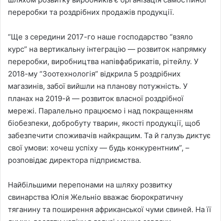
переробки та роздрібних продажів продукції.
“Ще з середини 2017-го наше господарство “взяло
курс” на вертикальну інтеграцію — розвиток напрямку
переробки, виробництва напівфабрикатів, рітейлу. У
2018-му “Зоотехнологія” відкрила 5 роздрібних
магазинів, забої вийшли на планову потужність. У
планах на 2019-й — розвиток власної роздрібної
мережі. Паралельно працюємо і над покращенням
біобезпеки, добробуту тварин, якості продукції, щоб
забезпечити споживачів найкращим. Та й галузь диктує
свої умови: хочеш успіху — будь конкурентним”, –
розповідає директора підприємства.
Найбільшими перепонами на шляху розвитку
свинарства Юлія Жельніо вважає бюрократичну
тяганину та поширення африканської чуми свиней. На її