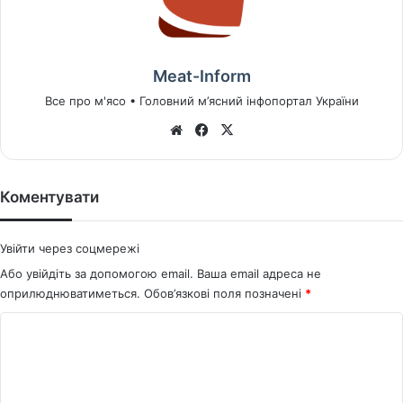
Meat-Inform
Все про м'ясо • Головний м’ясний інфопортал України
We
Fa
X
bsi
ce
te
bo
ok
Коментувати
Увійти через соцмережі
Або увійдіть за допомогою email. Ваша email адреса не
оприлюднюватиметься.
Обов’язкові поля позначені
*
К
о
м