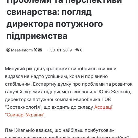
свинарства: погляд
директора потужного
підприємства
Meat-Inform
F
S
30-01-2019
0
o
e
l
n
Минулий рік для українських виробників свинини
l
d
видався не надто успішним, хоча й порівняно
o
a
стабільним. Експертну думку про проблеми та розвиток
w
n
галузі й окремих підприємств висловила Юлія Жельніо,
o
e
директорка потужної компанії-виробника ТОВ
n
m
“Зоотехнологія”, що входить до складу
Асоцацї
X
a
“Свинарі України”
.
i
l
Пані Жальніо вважає, що найбільш прибутковим
шляхом розвитку виробників є організація самостійної