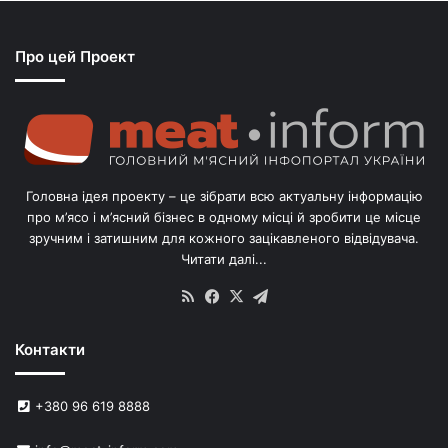
я
з
Про цей Проект
п
о
г
о
л
і
в
Головна ідея проекту – це зібрати всю актуальну інформацію
’
про м’ясо і м’ясний бізнес в одному місці й зробити це місце
я
зручним і затишним для кожного зацікавленого відвідувача.
м
Читати далі...
с
в
RSS
Facebook
X
Telegram
и
н
Контакти
е
й
в
+380 96 619 8888
У
к