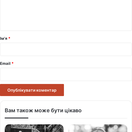
е
н
т
а
р
Ім’я
*
*
Email
*
Вам також може бути цікаво