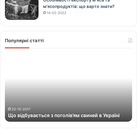
м’ясопродуктів: що варто знати?
14-02-2022
Популярні статті
Щ
о
в
і
д
б
у
в
а
20-10-2017
Що відбувається з поголів’ям свиней в Україні
є
т
ь
с