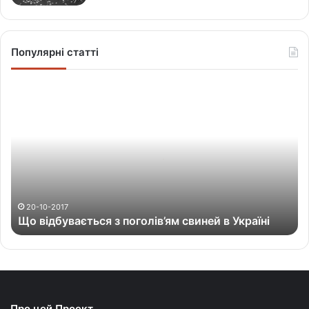
Популярні статті
Щ
о
в
і
д
б
у
в
а
20-10-2017
Що відбувається з поголів’ям свиней в Україні
є
т
ь
с
я
з
Про цей Проект
п