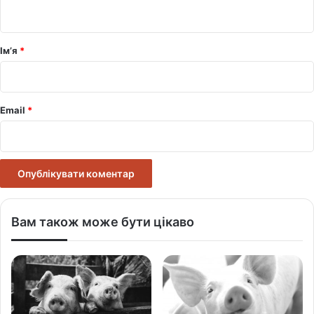
т
а
р
Ім’я
*
*
Email
*
Вам також може бути цікаво