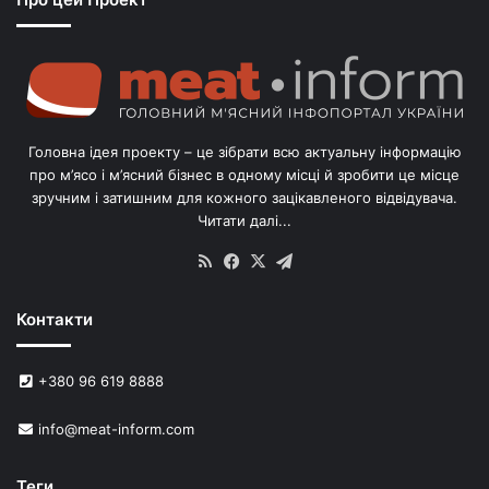
о
г
о
л
і
в
Головна ідея проекту – це зібрати всю актуальну інформацію
’
про м’ясо і м’ясний бізнес в одному місці й зробити це місце
я
зручним і затишним для кожного зацікавленого відвідувача.
м
Читати далі...
с
в
RSS
Facebook
X
Telegram
и
н
Контакти
е
й
в
+380 96 619 8888
У
к
info@meat-inform.com
р
а
ї
Теги