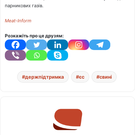
парникових газів.
Meat-Inform
Розкажіть про це друзям:
держпідтримка
єс
свині