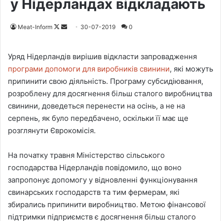
у Нідерландах відкладають
Meat-Inform
F
S
30-07-2019
0
o
e
l
n
Уряд Нідерландів вирішив відкласти запровадження
l
d
програми допомоги для виробників свинини
, які можуть
o
a
припинити свою діяльність. Програму субсидіювання,
w
n
розроблену для досягнення більш сталого виробництва
o
e
свинини, доведеться перенести на осінь, а не на
n
m
серпень, як було передбачено, оскільки її має ще
X
a
розглянути Єврокомісія.
i
l
На початку травня Міністерство сільського
господарства Нідерландів повідомило, що воно
запропонує допомогу у відновленні функціонування
свинарських господарств та тим фермерам, які
збирались припинити виробництво. Метою фінансової
підтримки підприємств є досягнення більш сталого