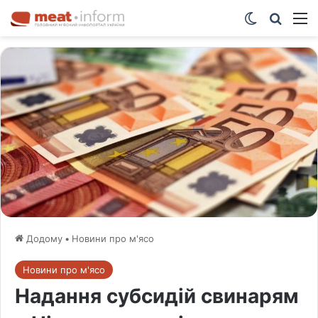
Switch ski
Шукат
М
Додому
•
Новини про м'ясо
Новини про м'ясо
Надання субсидій свинарям