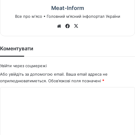
Meat-Inform
Все про м'ясо • Головний м’ясний інфопортал України
We
Fa
X
bsi
ce
te
bo
ok
Коментувати
Увійти через соцмережі
Або увійдіть за допомогою email. Ваша email адреса не
оприлюднюватиметься.
Обов’язкові поля позначені
*
К
о
м
е
н