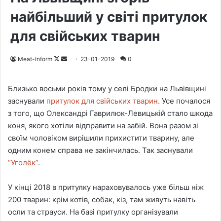
найбільший у світі притулок
для свійських тварин
Meat-Inform
F
S
23-01-2019
0
o
e
l
n
Близько восьми років тому у селі Бродки на Львівщині
l
d
заснували
притулок для свійських тварин
. Усе почалося
o
a
з того, що Олександрі Гаврилюк-Левицькій стало шкода
w
n
коня, якого хотіли відправити на забій. Вона разом зі
o
e
своїм чоловіком вирішили прихистити тварину, але
n
m
одним конем справа не закінчилась. Так заснували
X
a
“Уголёк”
.
i
l
У кінці 2018 в притулку нараховувалось уже більш ніж
200 тварин: крім котів, собак, кіз, там живуть навіть
осли та страуси. На базі притулку організували