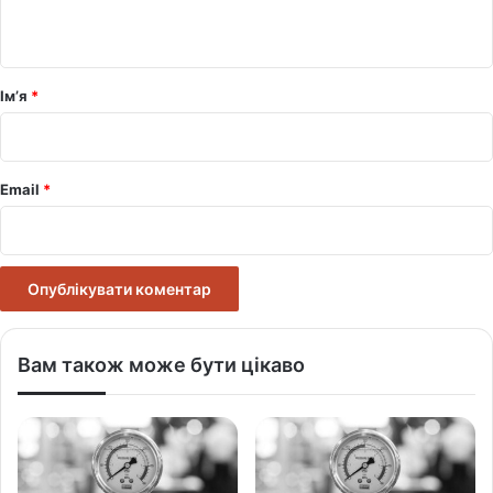
т
а
р
Ім’я
*
*
Email
*
Вам також може бути цікаво