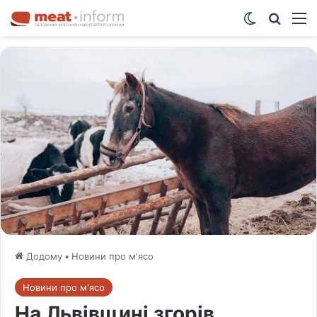
Switch ski
Шукат
М
Додому
•
Новини про м'ясо
Новини про м'ясо
На Львівщині згорів