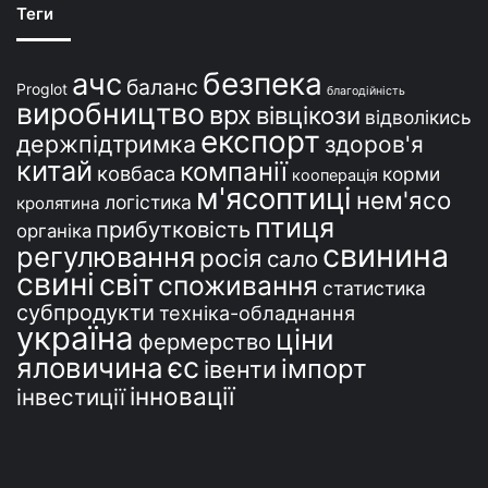
ї
Теги
н
і
безпека
ачс
баланс
Proglot
благодійність
виробництво
врх
вівцікози
відволікись
експорт
держпідтримка
здоров'я
китай
компанії
ковбаса
корми
кооперація
м'ясоптиці
нем'ясо
логістика
кролятина
птиця
прибутковість
органіка
свинина
регулювання
росія
сало
свині
світ
споживання
статистика
субпродукти
техніка-обладнання
україна
ціни
фермерство
єс
яловичина
імпорт
івенти
інновації
інвестиції