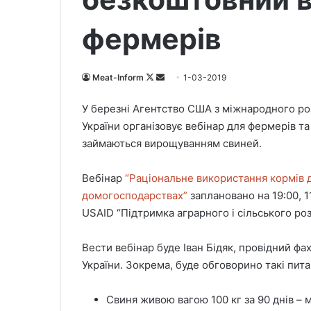
фермерів
Meat-Inform
F
S
1-03-2019
o
e
У березні Агентство США з міжнародного роз
l
n
України організовує вебінар для фермерів т
l
d
займаються вирощуванням свиней.
o
a
w
n
Вебінар
“Раціональне використання кормів д
o
e
домогосподарствах”
n
m
заплановано на 19:00, 
X
a
USAID “Підтримка аграрного і сільського роз
i
l
Вести вебінар буде Іван Бідяк, провідний фа
України. Зокрема, буде обговорино такі пита
Свиня живою вагою 100 кг за 90 днів – 