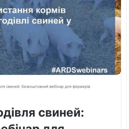
вля свиней: безкоштовний вебінар для фермерів
одівля свиней:
ебінар для