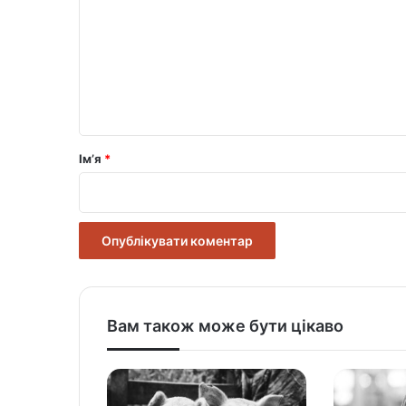
м
е
н
т
а
р
Ім’я
*
*
Вам також може бути цікаво