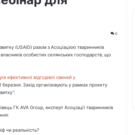
0
витку (USAID) разом з Асоціацією тваринників
а власників особистих селянських господарств, що
ля ефективної відгодівлі свиней у
11 березня. Захід організовують у рамках проекту
витку”.
хівець ГК AVA Group, експерт Асоціації тваринників
ння:
міф чи реальність?