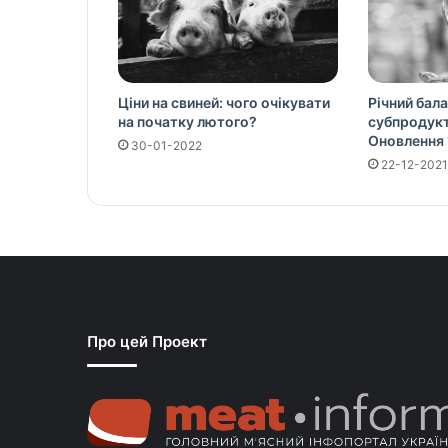
Ціни на свиней: чого очікувати
Річний бала
на початку лютого?
субпродукті
Оновлення 
30-01-2022
22-12-2021
Про цей Проект