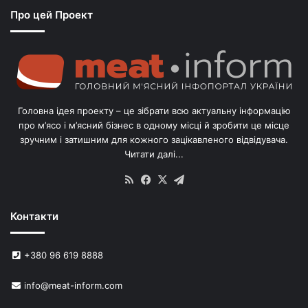
Про цей Проект
п
о
г
о
л
і
в
Головна ідея проекту – це зібрати всю актуальну інформацію
’
про м’ясо і м’ясний бізнес в одному місці й зробити це місце
я
зручним і затишним для кожного зацікавленого відвідувача.
м
Читати далі...
с
в
RSS
Facebook
X
Telegram
и
н
Контакти
е
й
в
+380 96 619 8888
У
к
info@meat-inform.com
р
а