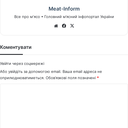
Meat-Inform
Все про м'ясо • Головний м’ясний інфопортал України
We
Fa
X
bsi
ce
te
bo
ok
Коментувати
Увійти через соцмережі
Або увійдіть за допомогою email. Ваша email адреса не
оприлюднюватиметься.
Обов’язкові поля позначені
*
К
о
м
е
н