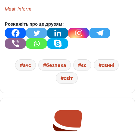
Meat-Inform
Розкажіть про це друзям:
ачс
безпека
єс
свині
світ