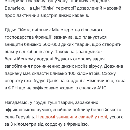
створила так звану “білу зону” поблизу кордону з
Бельгією. На цій “білій” території дозволений масовий
профілактичний відстріл диких кабанів.
Дідьє Гійом, очільник Міністерства сільського
господарства Франції, зазначив, що планується
знищити близько 500-600 диких тварин, щоб створити
вільну від кабанів зону. Також на французько-
бельгійському кордоні будують огорожу задля
запобігання проникненню диких носіїв вірусу. Довжина
паркану має скласти близько 100 кілометрів. Схожу
огорожу вже будує Данія на кордоні з Німеччиною, хоча
в ФРН ще не зафіксовано жодного спалаху АЧС.
Нагадаємо, у грудні туші тварин, заражених
африканською чумою, знайшли поблизу бельгійського
села Герувіль.
Невідомі залишили свиней у полі
, усього
за 3 кілометри від кордону з Францією.