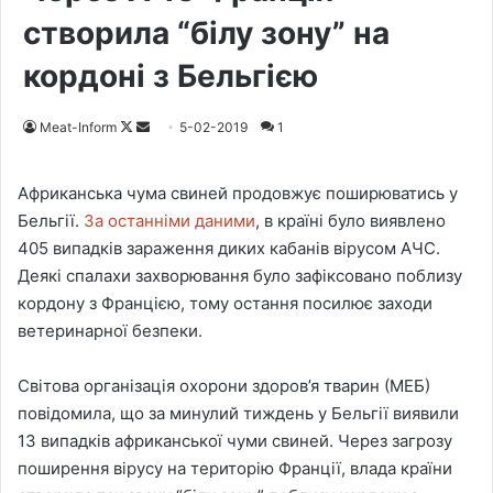
створила “білу зону” на
кордоні з Бельгією
Meat-Inform
F
S
5-02-2019
1
o
e
l
n
Африканська чума свиней продовжує поширюватись у
l
d
Бельгії.
За останніми даними
, в країні було виявлено
o
a
405 випадків зараження диких кабанів вірусом АЧС.
w
n
Деякі спалахи захворювання було зафіксовано поблизу
o
e
кордону з Францією, тому остання посилює заходи
n
m
ветеринарної безпеки.
X
a
i
Світова організація охорони здоров’я тварин (МЕБ)
l
повідомила, що за минулий тиждень у Бельгії виявили
13 випадків африканської чуми свиней. Через загрозу
поширення вірусу на територію Франції, влада країни