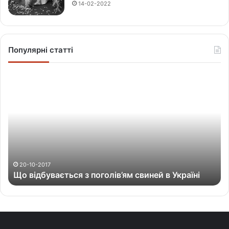
14-02-2022
Популярні статті
Щ
о
в
і
д
б
у
в
а
20-10-2017
Що відбувається з поголів’ям свиней в Україні
є
т
ь
с
я
з