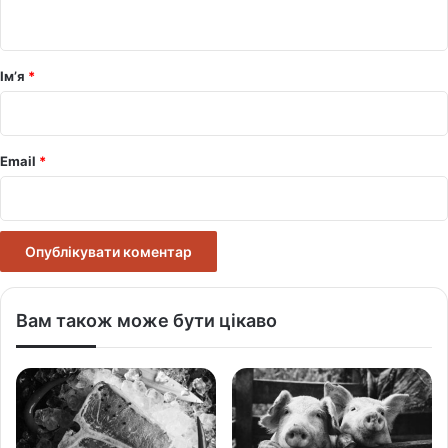
т
а
р
Ім’я
*
*
Email
*
Вам також може бути цікаво