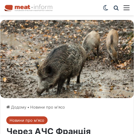
Switch ski
Шукат
М
Додому
•
Новини про м'ясо
Новини про м'ясо
Через АЧС Франція