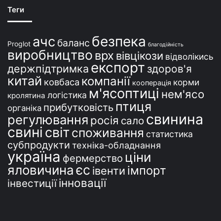
ї
Теги
н
і
безпека
ачс
баланс
Proglot
благодійність
виробництво
врх
вівцікози
відволікись
експорт
держпідтримка
здоров'я
китай
компанії
ковбаса
корми
кооперація
м'ясоптиці
нем'ясо
логістика
кролятина
птиця
прибутковість
органіка
свинина
регулювання
росія
сало
свині
світ
споживання
статистика
субпродукти
техніка-обладнання
україна
ціни
фермерство
єс
яловичина
імпорт
івенти
інновації
інвестиції