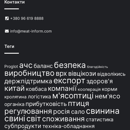
Контакти
е
й
в
+380 96 619 8888
У
к
info@meat-inform.com
р
а
ї
Теги
н
і
безпека
ачс
баланс
Proglot
благодійність
виробництво
врх
вівцікози
відволікись
експорт
держпідтримка
здоров'я
китай
компанії
ковбаса
корми
кооперація
м'ясоптиці
нем'ясо
логістика
кролятина
птиця
прибутковість
органіка
свинина
регулювання
росія
сало
свині
світ
споживання
статистика
субпродукти
техніка-обладнання