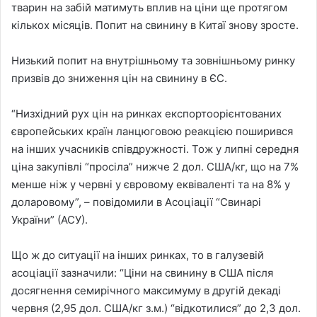
тварин на забій матимуть вплив на ціни ще протягом
кількох місяців. Попит на свинину в Китаї знову зросте.
Низький попит на внутрішньому та зовнішньому ринку
призвів до зниження цін на свинину в ЄС.
“Низхідний рух цін на ринках експортоорієнтованих
європейських країн ланцюговою реакцією поширився
на інших учасників співдружності. Тож у липні середня
ціна закупівлі “просіла” нижче 2 дол. США/кг, що на 7%
менше ніж у червні у євровому еквіваленті та на 8% у
доларовому”, – повідомили в Асоціації “Свинарі
України” (АСУ).
Що ж до ситуації на інших ринках, то в галузевій
асоціації зазначили: “Ціни на свинину в США після
досягнення семирічного максимуму в другій декаді
червня (2,95 дол. США/кг з.м.) “відкотилися” до 2,3 дол.