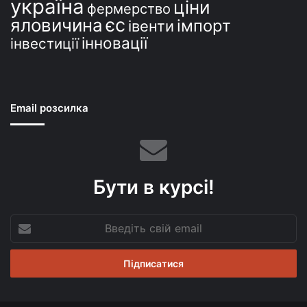
україна
ціни
фермерство
єс
яловичина
імпорт
івенти
інновації
інвестиції
Email розсилка
Бути в курсі!
Введіть
свій
email