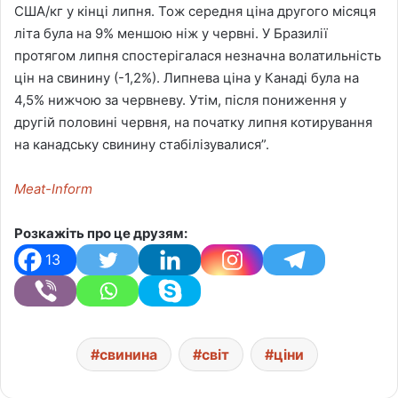
США/кг у кінці липня. Тож середня ціна другого місяця
літа була на 9% меншою ніж у червні. У Бразилії
протягом липня спостерігалася незначна волатильність
цін на свинину (-1,2%). Липнева ціна у Канаді була на
4,5% нижчою за червневу. Утім, після пониження у
другій половині червня, на початку липня котирування
на канадську свинину стабілізувалися”.
Meat-Inform
Розкажіть про це друзям:
13
свинина
світ
ціни