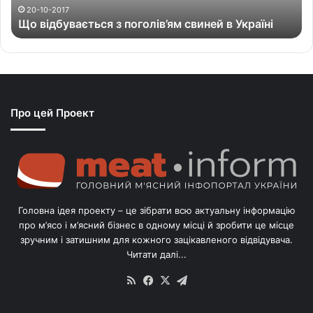
а
20-10-2017
Що відбувається з поголів’ям свиней в Україні
є
т
ь
с
я
з
Про цей Проект
п
о
г
о
л
і
в
Головна ідея проекту – це зібрати всю актуальну інформацію
’
про м’ясо і м’ясний бізнес в одному місці й зробити це місце
я
зручним і затишним для кожного зацікавленого відвідувача.
м
Читати далі...
с
в
RSS
Facebook
X
Telegram
и
н