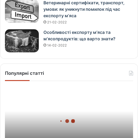
Ветеринарні сертифікати, транспорт,
умови: як уникнути помилок під час
експорту м’яса
21-02-2022
Особливості експорту м’яса та
м’ясопродуктів: що варто знати?
14-02-2022
Популярні статті
Щ
о
в
і
д
б
у
в