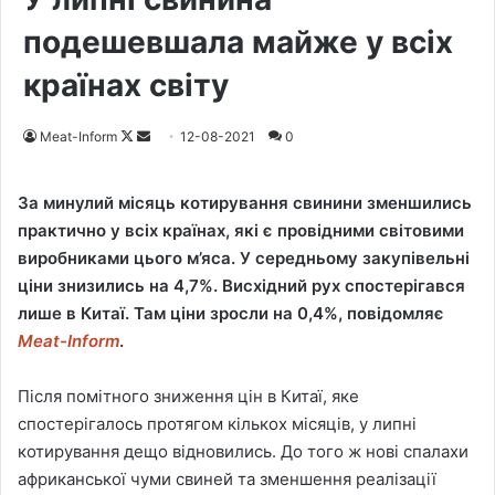
подешевшала майже у всіх
країнах світу
Meat-Inform
F
S
12-08-2021
0
o
e
l
n
За минулий місяць котирування свинини зменшились
l
d
практично у всіх країнах, які є провідними світовими
o
a
виробниками цього м’яса. У середньому закупівельні
w
n
ціни знизились на 4,7%. Висхідний рух спостерігався
o
e
лише в Китаї. Там ціни зросли на 0,4%, повідомляє
n
m
Meat-Inform
.
X
a
i
Після помітного зниження цін в Китаї, яке
l
спостерігалось протягом кількох місяців, у липні
котирування дещо відновились. До того ж нові спалахи
африканської чуми свиней та зменшення реалізації