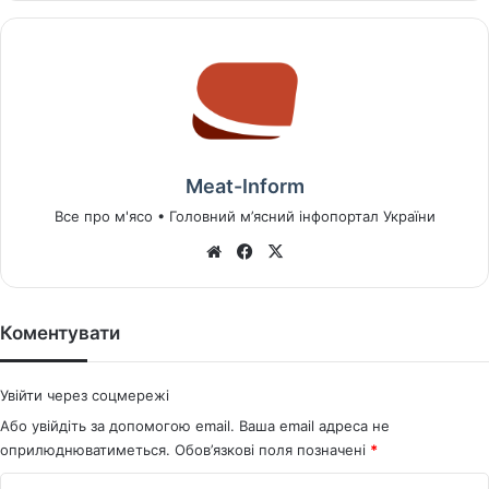
Meat-Inform
Все про м'ясо • Головний м’ясний інфопортал України
We
Fa
X
bsi
ce
te
bo
ok
Коментувати
Увійти через соцмережі
Або увійдіть за допомогою email. Ваша email адреса не
оприлюднюватиметься.
Обов’язкові поля позначені
*
К