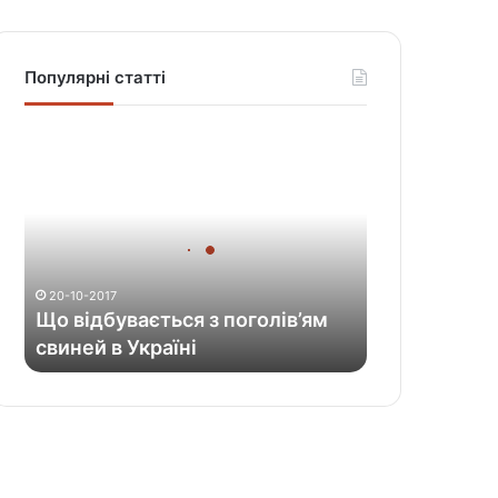
Популярні статті
Щ
о
в
і
д
б
у
20-10-2017
в
Що відбувається з поголів’ям
а
свиней в Україні
є
т
ь
с
я
з
п