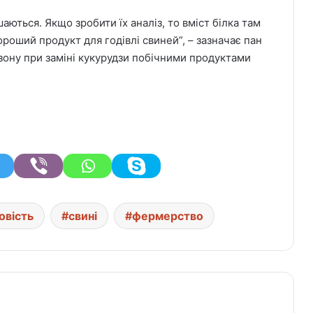
шаються. Якщо зробити їх аналіз, то вміст білка там
хороший продукт для годівлі свиней”, – зазначає пан
зону при заміні кукурудзи побічними продуктами
овість
свині
фермерство