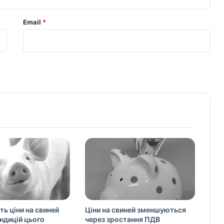
Email
*
ть ціни на свиней
Ціни на свиней зменшуються
ондицій цього
через зростання ПДВ