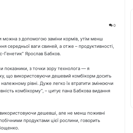
0
 можна з допомогою заміни кормів, утім менш
я середньої ваги свиней, а отже – продуктивності,
с-Генетик” Ярослав Бабков.
 показники, з точки зору технолога — я
ажу, що використовуючи дешевий комбікорм досить
 належному рівні. Дуже легко їх втратити змінюючи
вність комбікорму”, – цитує пана Бабкова видання
а, використовуючи дешевші, але не менш поживні
побічними продуктами цієї рослини, говорить
Вощенко.