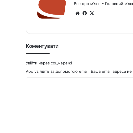
Все про м'ясо • Головний м’яс
We
Fa
X
bsi
ce
te
bo
ok
Коментувати
Увійти через соцмережі
Або увійдіть за допомогою email. Ваша email адреса 
К
о
м
е
н
т