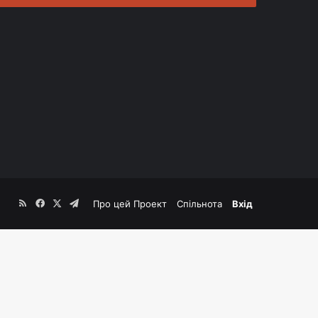
RSS
Facebook
X
Telegram
Про цей Проект
Спільнота
Вхід