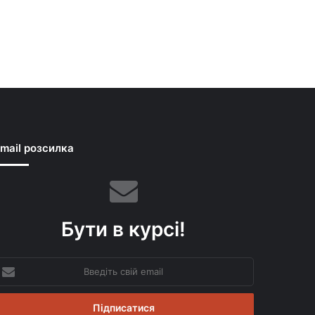
mail розсилка
Бути в курсі!
ведіть
вій
mail