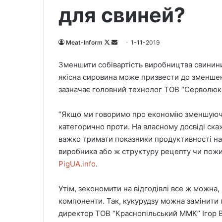
для свиней?
Meat-Inform
F
S
1-11-2019
o
e
Зменшити собівартість виробництва свинини
l
n
якісна сировина може призвести до зменшенн
l
d
зазначає головний технолог ТОВ “Серволюк
o
a
w
n
“Якщо ми говоримо про економію зменшуючи
o
e
категорично проти. На власному досвіді ск
n
m
X
a
важко тримати показники продуктивності на
i
виробника або ж структуру рецепту чи пожи
l
PigUA.info
.
Утім, зекономити на відгодівлі все ж можн
компоненти. Так, кукурудзу можна замінити 
директор ТОВ “Краснопільський ММК” Ігор 