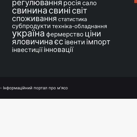
регулювання
росія
сало
свинина
свині
світ
споживання
статистика
субпродукти
техніка-обладнання
україна
ціни
фермерство
єс
яловичина
імпорт
івенти
інновації
інвестиції
 - Інформаційний портал про м'ясо