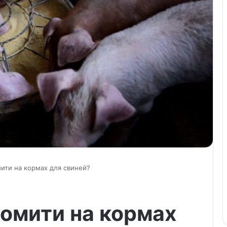
ити на кормах для свиней?
омити на кормах