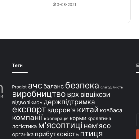
3-08-2021
1
Теги
E
безпека
ачс
баланс
Proglot
благодійність
виробництво
врх
вівцікози
держпідтримка
відволікись
експорт
китай
здоров'я
ковбаса
компанії
В
корми
кролятина
кооперація
м'ясоптиці
с
нем'ясо
логістика
e
птиця
прибутковість
органіка