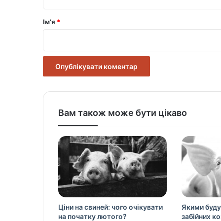
а
р
Ім’я
*
*
Вам також може бути цікаво
Ціни на свиней: чого очікувати
Якими буду
на початку лютого?
забійних к