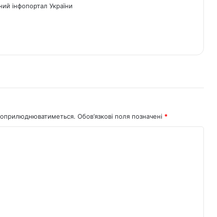
ний інфопортал України
не оприлюднюватиметься.
Обов’язкові поля позначені
*