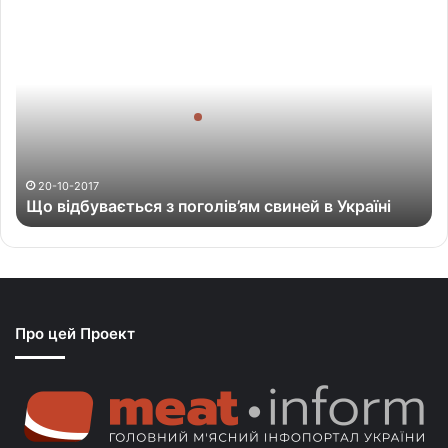
Щ
о
в
і
д
б
у
в
а
20-10-2017
Що відбувається з поголів’ям свиней в Україні
є
т
ь
с
я
з
Про цей Проект
п
о
г
о
л
і