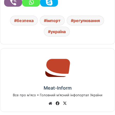
безпека
імпорт
регулювання
україна
Meat-Inform
Все про м'ясо • Головний м’ясний інфопортал України
We
Fa
X
bsi
ce