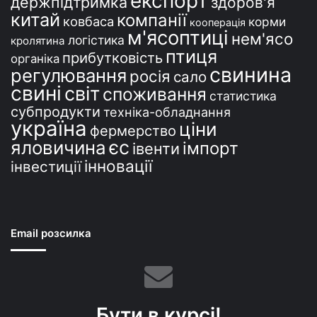
експорт
держпідтримка
здоров'я
китай
компанії
ковбаса
корми
кооперація
м'ясоптиці
нем'ясо
логістика
кролятина
птиця
прибутковість
органіка
свинина
регулювання
росія
сало
свині
світ
споживання
статистика
субпродукти
техніка-обладнання
україна
ціни
фермерство
єс
яловичина
імпорт
івенти
інновації
інвестиції
Email розсилка
Бути в курсі!