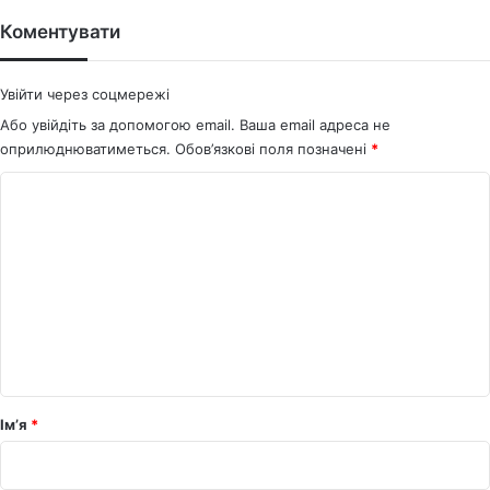
te
bo
ok
Коментувати
Увійти через соцмережі
Або увійдіть за допомогою email. Ваша email адреса не
оприлюднюватиметься.
Обов’язкові поля позначені
*
К
о
м
е
н
т
а
р
Ім’я
*
*