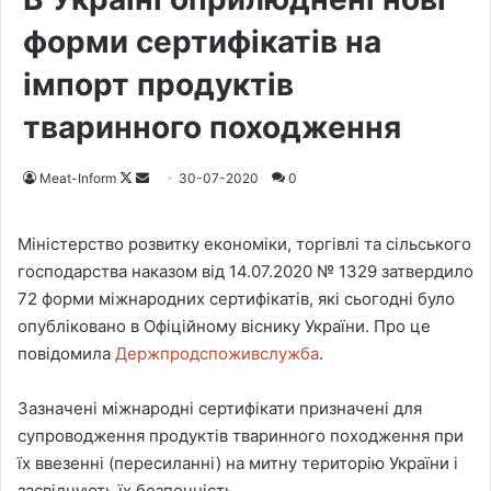
форми сертифікатів на
імпорт продуктів
тваринного походження
Meat-Inform
F
S
30-07-2020
0
o
e
l
n
Міністерство розвитку економіки, торгівлі та сільського
l
d
господарства наказом від 14.07.2020 № 1329 затвердило
o
a
72 форми міжнародних сертифікатів, які сьогодні було
w
n
опубліковано в Офіційному віснику України. Про це
o
e
повідомила
Держпродспоживслужба
.
n
m
X
a
Зазначені міжнародні сертифікати призначені для
i
супроводження продуктів тваринного походження при
l
їх ввезенні (пересиланні) на митну територію України і
засвідчують їх безпечність.