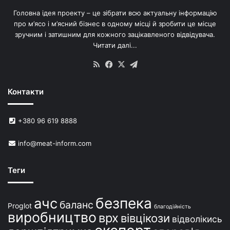
в
Головна ідея проекту – це зібрати всю актуальну інформацію
’
про м’ясо і м’ясний бізнес в одному місці й зробити це місце
я
зручним і затишним для кожного зацікавленого відвідувача.
м
Читати далі...
с
в
RSS
Facebook
X
Telegram
и
н
Контакти
е
й
в
+380 96 619 8888
У
к
info@meat-inform.com
р
а
ї
Теги
н
і
безпека
ачс
баланс
Proglot
благодійність
виробництво
врх
вівцікози
відволікись