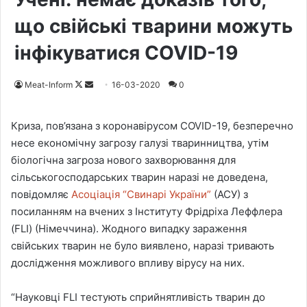
що свійські тварини можуть
інфікуватися COVID-19
Meat-Inform
F
S
16-03-2020
0
o
e
l
n
Криза, пов’язана з коронавірусом COVID-19, безперечно
l
d
несе економічну загрозу галузі тваринництва, утім
o
a
біологічна загроза нового захворювання для
w
n
сільськогосподарських тварин наразі не доведена,
o
e
повідомляє
Асоціація “Свинарі України”
(АСУ) з
n
m
посиланням на вчених з Інституту Фрідріха Леффлера
X
a
(FLI) (Німеччина). Жодного випадку зараження
i
свійських тварин не було виявлено, наразі тривають
l
дослідження можливого впливу вірусу на них.
“Науковці FLI тестують сприйнятливість тварин до