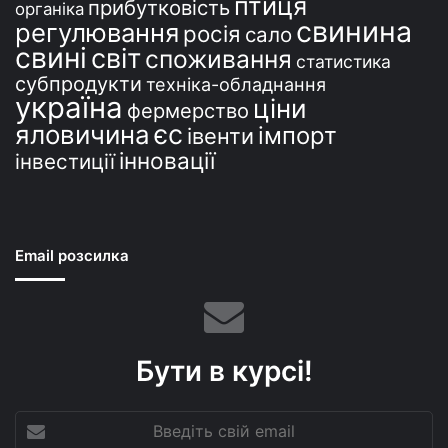
птиця
прибутковість
органіка
свинина
регулювання
росія
сало
свині
світ
споживання
статистика
субпродукти
техніка-обладнання
україна
ціни
фермерство
єс
яловичина
імпорт
івенти
інновації
інвестиції
Email розсилка
Бути в курсі!
Введіть
свій