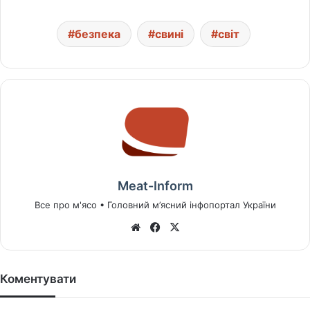
безпека
свині
світ
Meat-Inform
Все про м'ясо • Головний м’ясний інфопортал України
We
Fa
X
bsi
ce
te
bo
ok
Коментувати