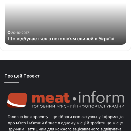
і
д
б
у
в
а
20-10-2017
Що відбувається з поголів’ям свиней в Україні
є
т
ь
с
я
з
Про цей Проект
п
о
г
о
л
і
в
Головна ідея проекту – це зібрати всю актуальну інформацію
’
про м’ясо і м’ясний бізнес в одному місці й зробити це місце
я
зручним і затишним для кожного зацікавленого відвідувача.
м