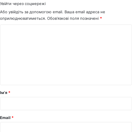
Увійти через соцмережі
Або увійдіть за допомогою email. Ваша email адреса не
оприлюднюватиметься.
Обов’язкові поля позначені
*
К
о
м
е
н
т
а
р
Ім’я
*
*
Email
*