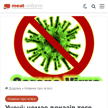
Switch ski
Шукат
М
Додому
•
Новини про м'ясо
Новини про м'ясо
Учені: немає доказів того,