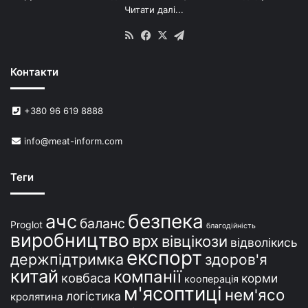
Читати далі...
с
в
RSS
Facebook
X
Telegram
и
н
Контакти
е
й
в
+380 96 619 8888
У
к
info@meat-inform.com
р
а
ї
Теги
н
і
безпека
ачс
баланс
Proglot
благодійність
виробництво
врх
вівцікози
відволікись
експорт
держпідтримка
здоров'я
китай
компанії
ковбаса
корми
кооперація
м'ясоптиці
нем'ясо
логістика
кролятина