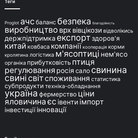
Теги
н
і
безпека
ачс
баланс
Proglot
благодійність
виробництво
врх
вівцікози
відволікись
експорт
держпідтримка
здоров'я
китай
компанії
ковбаса
корми
кооперація
м'ясоптиці
нем'ясо
логістика
кролятина
птиця
прибутковість
органіка
свинина
регулювання
росія
сало
свині
світ
споживання
статистика
субпродукти
техніка-обладнання
україна
ціни
фермерство
єс
яловичина
імпорт
івенти
інновації
інвестиції