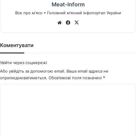
Meat-Inform
Все про м'ясо • Головний м’ясний інфопортал України
We
Fa
X
bsi
ce
te
bo
ok
Коментувати
Увійти через соцмережі
Або увійдіть за допомогою email. Ваша email адреса не
оприлюднюватиметься.
Обов’язкові поля позначені
*
К
о
м
е
н
т