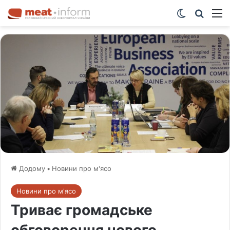
Switch ski
Шукат
М
Додому
•
Новини про м'ясо
Новини про м'ясо
Триває громадське