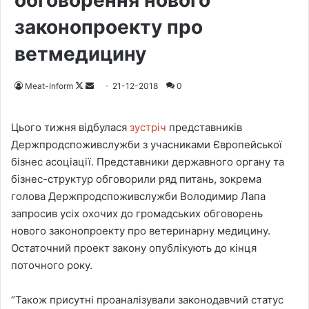
обговорення нового
законопроекту про
ветмедицину
Meat-Inform
F
S
21-12-2018
0
o
e
l
n
Цього тижня відбулася
зустріч
представників
l
d
Держпродспоживслужби з учасниками Європейської
o
a
бізнес асоціації. Представники державного органу та
w
n
бізнес-структур обговорили ряд питань, зокрема
o
e
голова Держпродспоживслужби Володимир Лапа
n
m
запросив усіх охочих до громадських обговорень
X
a
нового законопроекту про ветеринарну медицину.
i
Остаточний проект закону опублікують до кінця
l
поточного року.
“Також присутні проаналізували законодавчий статус