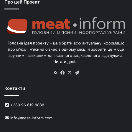
Про цей Проект
п
о
г
о
л
і
в
Головна ідея проекту – це зібрати всю актуальну інформацію
’
про м’ясо і м’ясний бізнес в одному місці й зробити це місце
я
зручним і затишним для кожного зацікавленого відвідувача.
м
Читати далі...
с
в
RSS
Facebook
X
Telegram
и
н
Контакти
е
й
в
+380 96 619 8888
У
к
info@meat-inform.com
р
а
ї