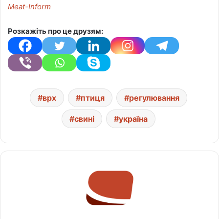
Meat-Inform
Розкажіть про це друзям:
врх
птиця
регулювання
свині
україна