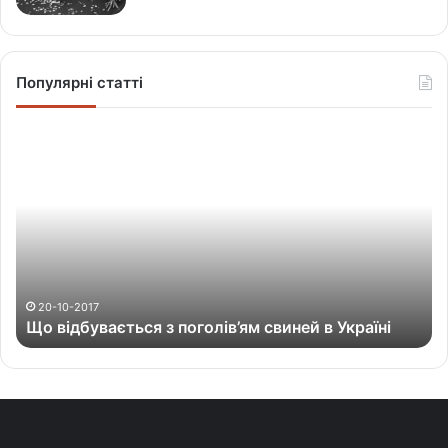
Популярні статті
Щ
о
в
і
д
б
у
в
а
20-10-2017
Що відбувається з поголів’ям свиней в Україні
є
т
ь
с
я
з