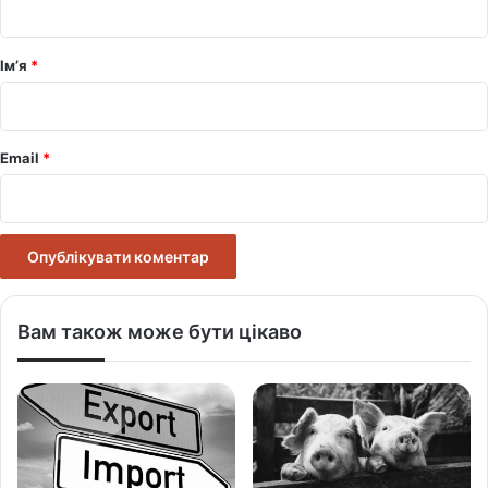
а
р
Ім’я
*
*
Email
*
Вам також може бути цікаво