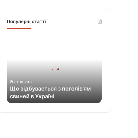
Популярні статті
Щ
о
в
і
д
б
у
20-10-2017
в
Що відбувається з поголів’ям
а
свиней в Україні
є
т
ь
с
я
з
п