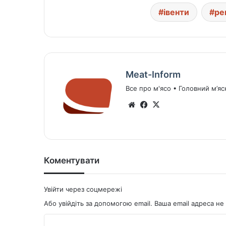
івенти
ре
Meat-Inform
Все про м'ясо • Головний м’яс
We
Fa
X
bsi
ce
te
bo
ok
Коментувати
Увійти через соцмережі
Або увійдіть за допомогою email. Ваша email адреса 
К