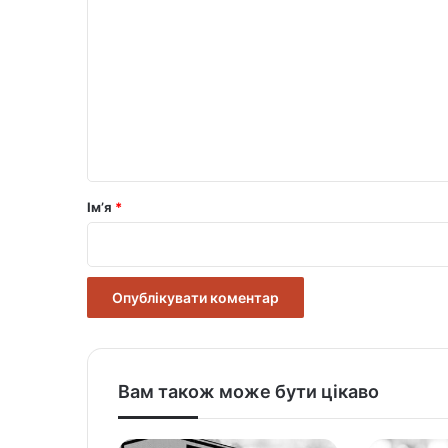
о
м
е
н
т
а
р
Ім’я
*
*
Вам також може бути цікаво