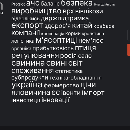
безпека
ачс
баланс
Proglot
благодійність
виробництво
врх
вівцікози
держпідтримка
відволікись
експорт
китай
здоров'я
ковбаса
компанії
В
корми
кролятина
кооперація
м'ясоптиці
с
нем'ясо
логістика
e
птиця
прибутковість
органіка
регулювання
росія
сало
свинина
свині
світ
споживання
статистика
субпродукти
техніка-обладнання
україна
ціни
фермерство
єс
яловичина
імпорт
івенти
інновації
інвестиції