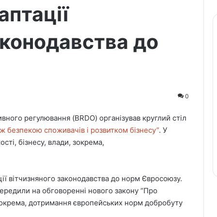
аптації
аконодавства до
0
вного регулювання (BRDO) організував круглий стіл
іж безпекою споживачів і розвитком бізнесу”
. У
сті, бізнесу, влади, зокрема,
ції вітчизняного законодавства до норм Євросоюзу.
середили на обговоренні нового закону “Про
зокрема, дотримання європейських норм добробуту