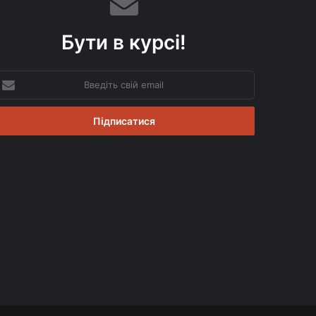
Бути в курсі!
ведіть
вій
mail