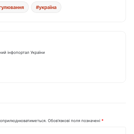
гулювання
україна
ний інфопортал України
не оприлюднюватиметься.
Обов’язкові поля позначені
*