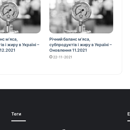
нс м’яса,
Річний баланс м’яса,
в і жиру в Україні –
субпродуктів і жиру в Україні –
12.2021
Оновлення 11.2021
22-11-2021
Теги
E