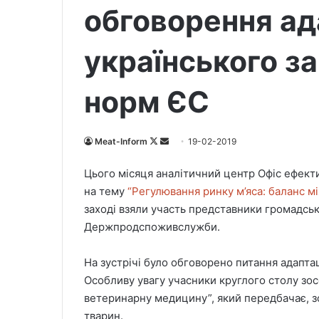
обговорення ад
українського з
норм ЄС
Meat-Inform
F
S
19-02-2019
o
e
Цього місяця аналітичний центр Офіс ефекти
l
n
на тему
“Регулювання ринку м’яса: баланс м
l
d
заході взяли участь представники громадсько
o
a
Держпродспоживслужби.
w
n
o
e
На зустрічі було обговорено питання адапта
n
m
X
a
Особливу увагу учасники круглого столу зо
i
ветеринарну медицину”, який передбачає, 
l
тварин.