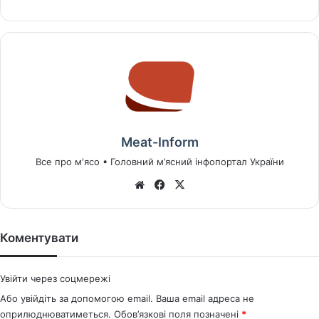
Meat-Inform
Все про м'ясо • Головний м’ясний інфопортал України
We
Fa
X
bsi
ce
te
bo
ok
Коментувати
Увійти через соцмережі
Або увійдіть за допомогою email. Ваша email адреса не
оприлюднюватиметься.
Обов’язкові поля позначені
*