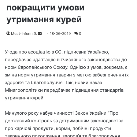
покращити умови
утримання курей
Meat-Inform
F
S
18-06-2019
0
o
e
l
n
Угода про асоціацію з ЄС, підписана Україною,
l
d
передбачає адаптацію вітчизняного законодавства до
o
a
норм Європейського Союзу. Однією з умов, зокрема, є
w
n
зміна норм утримання тварин з метою забезпечення їх
o
e
здоров’я та благополуччя. Так, новий наказ
n
m
Мінагрополітики передбачає підвищення стандартів
X
a
утримання курей.
i
l
Минулого року набув чинності Закон України “Про
державний контроль за дотриманням законодавства
про харчові продукти, корми, побічні продукти
тваринного походження, здоров’я та благополуччя