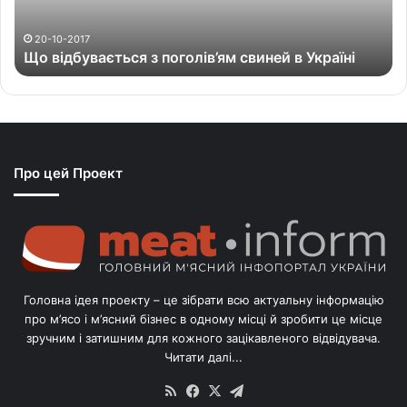
у
в
а
20-10-2017
Що відбувається з поголів’ям свиней в Україні
є
т
ь
с
я
з
Про цей Проект
п
о
г
о
л
і
в
Головна ідея проекту – це зібрати всю актуальну інформацію
’
про м’ясо і м’ясний бізнес в одному місці й зробити це місце
я
зручним і затишним для кожного зацікавленого відвідувача.
м
Читати далі...
с
в
RSS
Facebook
X
Telegram
и