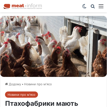
Switch ski
Шукат
М
Додому
•
Новини про м'ясо
Новини про м'ясо
Птахофабрики мають