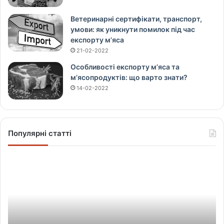
Ветеринарні сертифікати, транспорт,
умови: як уникнути помилок під час
експорту м’яса
21-02-2022
Особливості експорту м’яса та
м’ясопродуктів: що варто знати?
14-02-2022
Популярні статті
Щ
о
в
і
д
б