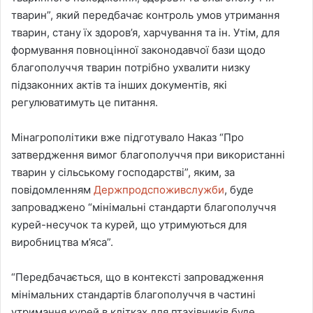
тварин”, який передбачає контроль умов утримання
тварин, стану їх здоров’я, харчування та ін. Утім, для
формування повноцінної законодавчої бази щодо
благополуччя тварин потрібно ухвалити низку
підзаконних актів та інших документів, які
регулюватимуть це питання.
Мінагрополітики вже підготувало Наказ “Про
затвердження вимог благополуччя при використанні
тварин у сільському господарстві”, яким, за
повідомленням
Держпродспоживслужби
, буде
запроваджено “мінімальні стандарти благополуччя
курей-несучок та курей, що утримуються для
виробництва м’яса”.
“Передбачається, що в контексті запровадження
мінімальних стандартів благополуччя в частині
утримання курей в клітках для птахівників буде