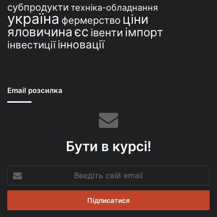
субпродукти
техніка-обладнання
україна
ціни
фермерство
єс
яловичина
імпорт
івенти
інновації
інвестиції
Email розсилка
Бути в курсі!
Введіть
свій
email