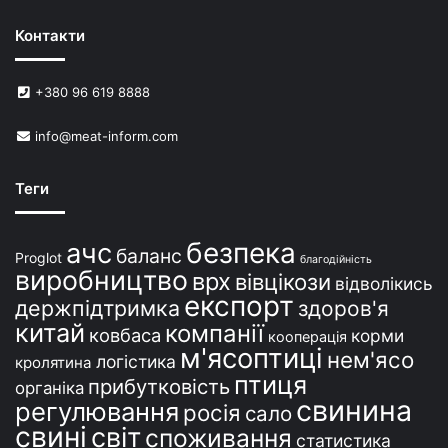
н
Контакти
е
й
в
+380 96 619 8888
У
к
info@meat-inform.com
р
а
ї
Теги
н
і
безпека
ачс
баланс
Proglot
благодійність
виробництво
врх
вівцікози
відволікись
експорт
держпідтримка
здоров'я
китай
компанії
ковбаса
корми
кооперація
м'ясоптиці
нем'ясо
логістика
кролятина
птиця
прибутковість
органіка
свинина
регулювання
росія
сало
свині
світ
споживання
статистика