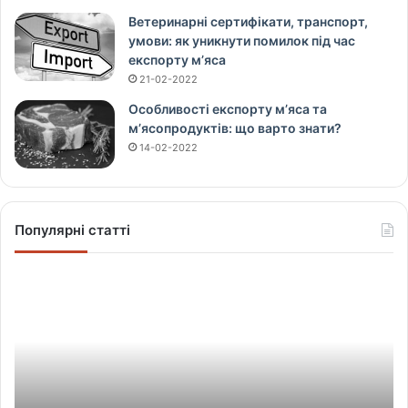
Ветеринарні сертифікати, транспорт,
умови: як уникнути помилок під час
експорту м’яса
21-02-2022
Особливості експорту м’яса та
м’ясопродуктів: що варто знати?
14-02-2022
Популярні статті
Щ
о
в
і
д
б
у