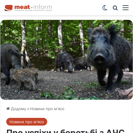
Switch ski
Шукат
М
Додому
•
Новини про м'ясо
Новини про м'ясо
Про успіхи у боротьбі з АЧС