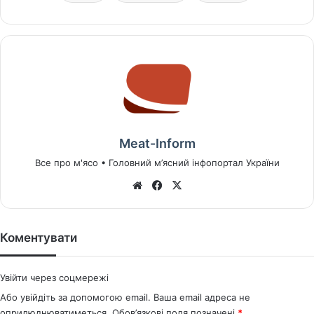
Meat-Inform
Все про м'ясо • Головний м’ясний інфопортал України
We
Fa
X
bsi
ce
te
bo
ok
Коментувати
Увійти через соцмережі
Або увійдіть за допомогою email. Ваша email адреса не
оприлюднюватиметься.
Обов’язкові поля позначені
*