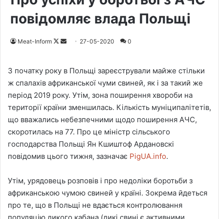
повідомляє влада Польщі
Meat-Inform
F
S
27-05-2020
0
o
e
l
n
З початку року в Польщі зареєстрували майже стільки
l
d
ж спалахів африканської чуми свиней, як і за такий же
o
a
період 2019 року. Утім, зона поширення хвороби на
w
n
території країни зменшилась. Кількість муніципалітетів,
o
e
що вважались небезпечними щодо поширення АЧС,
n
m
скоротилась на 77. Про це міністр сільського
X
a
господарства Польщі Ян Кшиштоф Ардановскі
i
повідомив цього тижня, зазначає
PigUA.info
.
l
Утім, урядовець розповів і про недоліки боротьби з
африканською чумою свиней у країні. Зокрема йдеться
про те, що в Польщі не вдається контролювання
популяцію дикого кабана (дикі свині є активними