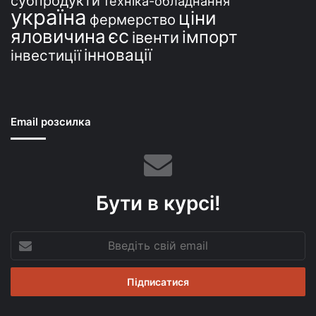
субпродукти
техніка-обладнання
україна
ціни
фермерство
єс
яловичина
імпорт
івенти
інновації
інвестиції
Email розсилка
Бути в курсі!
Введіть
свій
email