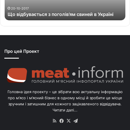
в
а
20-10-2017
Що відбувається з поголів’ям свиней в Україні
є
т
ь
с
я
з
Про цей Проект
п
о
г
о
л
і
в
Головна ідея проекту – це зібрати всю актуальну інформацію
’
про м’ясо і м’ясний бізнес в одному місці й зробити це місце
я
зручним і затишним для кожного зацікавленого відвідувача.
м
Читати далі...
с
в
RSS
Facebook
X
Telegram
и