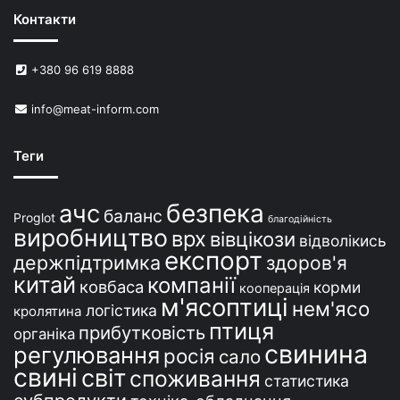
н
Контакти
е
й
в
+380 96 619 8888
У
к
info@meat-inform.com
р
а
ї
Теги
н
і
безпека
ачс
баланс
Proglot
благодійність
виробництво
врх
вівцікози
відволікись
експорт
держпідтримка
здоров'я
китай
компанії
ковбаса
корми
кооперація
м'ясоптиці
нем'ясо
логістика
кролятина
птиця
прибутковість
органіка
свинина
регулювання
росія
сало
свині
світ
споживання
статистика