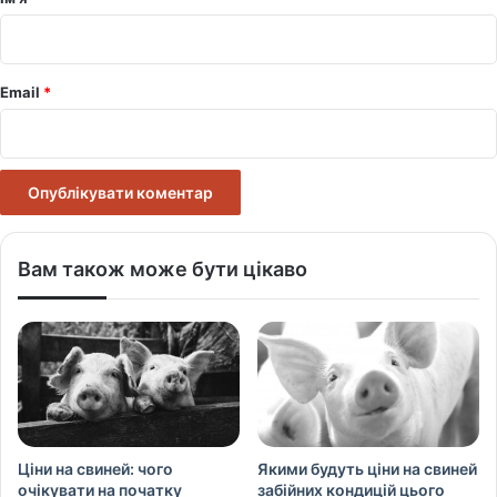
*
Email
*
Вам також може бути цікаво
Ціни на свиней: чого
Якими будуть ціни на свиней
очікувати на початку
забійних кондицій цього