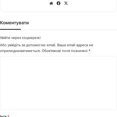
We
Fa
X
bsi
ce
te
bo
ok
Коментувати
Увійти через соцмережі
Або увійдіть за допомогою email. Ваша email адреса не
оприлюднюватиметься.
Обов’язкові поля позначені
*
К
о
м
е
н
т
а
р
Ім’я
*