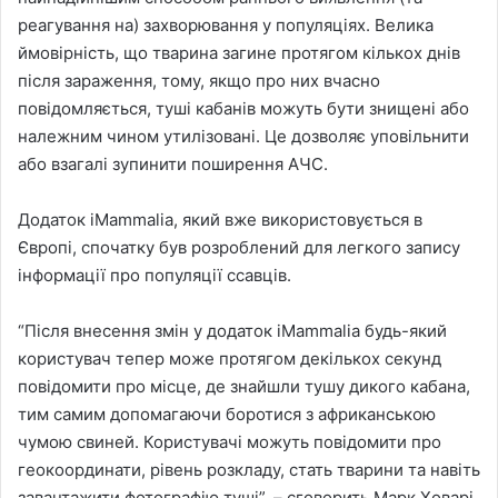
реагування на) захворювання у популяціях. Велика
ймовірність, що тварина загине протягом кількох днів
після зараження, тому, якщо про них вчасно
повідомляється, туші кабанів можуть бути знищені або
належним чином утилізовані. Це дозволяє уповільнити
або взагалі зупинити поширення АЧС.
Додаток iMammalia, який вже використовується в
Європі, спочатку був розроблений для легкого запису
інформації про популяції ссавців.
“Після внесення змін у додаток iMammalia будь-який
користувач тепер може протягом декількох секунд
повідомити про місце, де знайшли тушу дикого кабана,
тим самим допомагаючи боротися з африканською
чумою свиней. Користувачі можуть повідомити про
геокоординати, рівень розкладу, стать тварини та навіть
завантажити фотографію туші”, – сговорить Марк Ховарі,