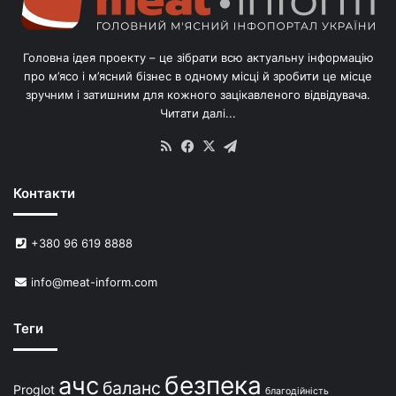
л
і
в
Головна ідея проекту – це зібрати всю актуальну інформацію
’
про м’ясо і м’ясний бізнес в одному місці й зробити це місце
я
зручним і затишним для кожного зацікавленого відвідувача.
м
Читати далі...
с
в
RSS
Facebook
X
Telegram
и
н
Контакти
е
й
в
+380 96 619 8888
У
к
info@meat-inform.com
р
а
ї
Теги
н
і
безпека
ачс
баланс
Proglot
благодійність