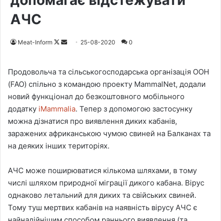
допомагає відстежувати
АЧС
Meat-Inform
F
S
25-08-2020
0
o
e
l
n
Продовольча та сільськогосподарська організація ООН
l
d
(FAO) спільно з командою проекту MammalNet, додали
o
a
новий функціонал до безкоштовного мобільного
w
n
додатку
iMammalia
. Тепер з допомогою застосунку
o
e
можна дізнатися про виявлення диких кабанів,
n
m
заражених африканською чумою свиней на Балканах та
X
a
на деяких інших територіях.
i
l
АЧС може поширюватися кількома шляхами, в тому
числі шляхом природної міграції дикого кабана. Вірус
однаково летальний для диких та свійських свиней.
Тому туш мертвих кабанів на наявність вірусу АЧС є
найнадійнішим способом раннього виявлення (та