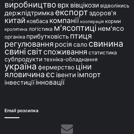
виробництво
врх
вівцікози
відволікись
експорт
держпідтримка
здоров'я
китай
компанії
ковбаса
корми
кооперація
м'ясоптиці
нем'ясо
логістика
кролятина
птиця
прибутковість
органіка
свинина
регулювання
росія
сало
свині
світ
споживання
статистика
субпродукти
техніка-обладнання
україна
ціни
фермерство
єс
яловичина
імпорт
івенти
інновації
інвестиції
Email розсилка