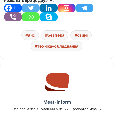
Розкажіть про це друзям:
1
ачс
безпека
свині
техніка-обладнання
Meat-Inform
Все про м'ясо • Головний м’ясний інфопортал України