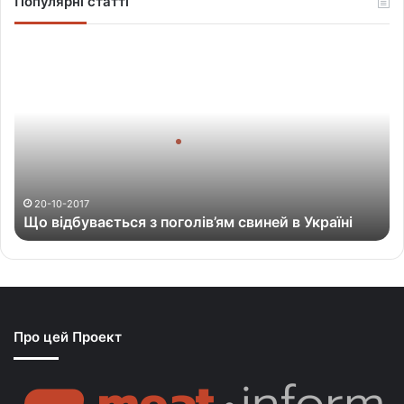
Популярні статті
Щ
о
в
і
д
б
у
в
а
20-10-2017
Що відбувається з поголів’ям свиней в Україні
є
т
ь
с
я
з
Про цей Проект
п
о
г
о