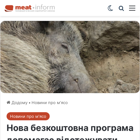
Switch ski
Шукат
М
Додому
•
Новини про м'ясо
Новини про м'ясо
Нова безкоштовна програма