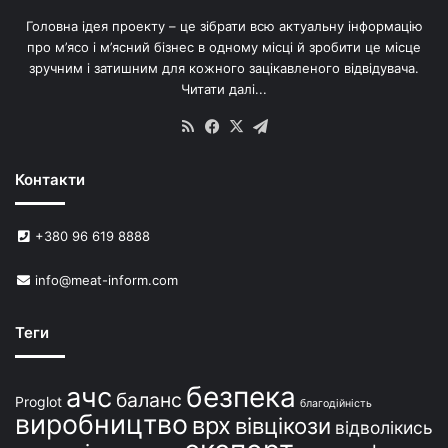
в
Головна ідея проекту – це зібрати всю актуальну інформацію
’
про м’ясо і м’ясний бізнес в одному місці й зробити це місце
я
зручним і затишним для кожного зацікавленого відвідувача.
м
Читати далі...
с
в
RSS
Facebook
X
Telegram
и
н
Контакти
е
й
в
+380 96 619 8888
У
к
info@meat-inform.com
р
а
ї
Теги
н
і
безпека
ачс
баланс
Proglot
благодійність
виробництво
врх
вівцікози
відволікись