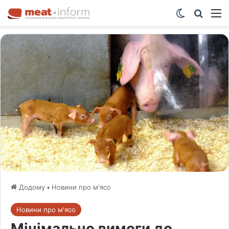
Switch ski
Шукат
М
Додому
•
Новини про м'ясо
Новини про м'ясо
Мінімально вимоги до