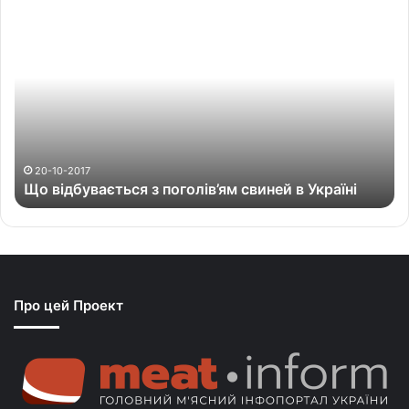
Щ
о
в
і
д
б
у
в
а
20-10-2017
Що відбувається з поголів’ям свиней в Україні
є
т
ь
с
я
з
Про цей Проект
п
о
г
о
л
і