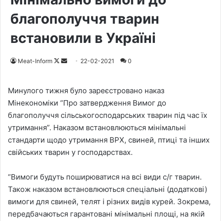
благополуччя тварин
встановили в Україні
Meat-Inform
F
S
22-02-2021
0
o
e
l
n
Минулого тижня було зареєстровано наказ
l
d
Мінекономіки “Про затвердження Вимог до
o
a
благополуччя сільськогосподарських тварин під час їх
w
n
утримання”. Наказом встановлюються мінімальні
o
e
стандарти щодо утримання ВРХ, свиней, птиці та інших
n
m
свійських тварин у господарствах.
X
a
i
“Вимоги будуть поширюватися на всі види с/г тварин.
l
Також наказом встановлюються спеціальні (додаткові)
вимоги для свиней, телят і різних видів курей. Зокрема,
передбачаються гарантовані мінімальні площі, на якій