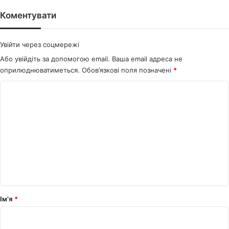
te
bo
ok
Коментувати
Увійти через соцмережі
Або увійдіть за допомогою email. Ваша email адреса не
оприлюднюватиметься.
Обов’язкові поля позначені
*
К
о
м
е
н
т
а
р
Ім’я
*
*