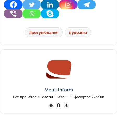
регулювання
україна
Meat-Inform
Все про м'ясо • Головний м’ясний інфопортал України
We
Fa
X
bsi
ce