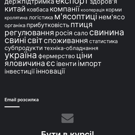
експорт
держпідтримка
здоров'я
китай
компанії
ковбаса
корми
кооперація
м'ясоптиці
нем'ясо
логістика
кролятина
птиця
прибутковість
органіка
свинина
регулювання
росія
сало
свині
світ
споживання
статистика
субпродукти
техніка-обладнання
україна
ціни
фермерство
єс
яловичина
імпорт
івенти
інновації
інвестиції
Email розсилка
Бути в курсі!