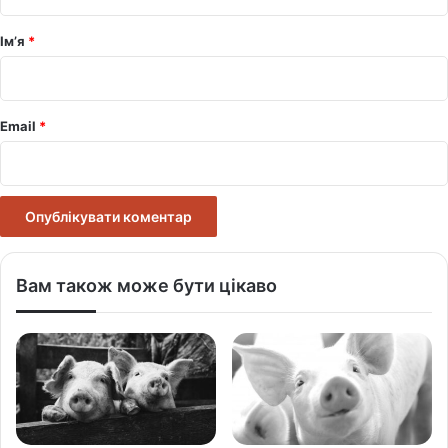
а
р
Ім’я
*
*
Email
*
Вам також може бути цікаво