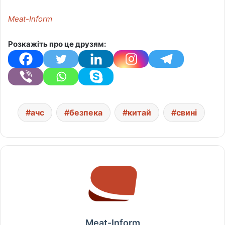
Meat-Inform
Розкажіть про це друзям:
ачс
безпека
китай
свині
Meat-Inform