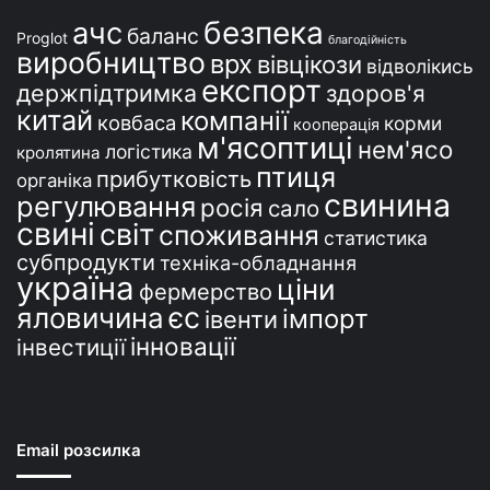
і
безпека
ачс
баланс
Proglot
благодійність
виробництво
врх
вівцікози
відволікись
експорт
держпідтримка
здоров'я
китай
компанії
ковбаса
корми
кооперація
м'ясоптиці
нем'ясо
логістика
кролятина
птиця
прибутковість
органіка
свинина
регулювання
росія
сало
свині
світ
споживання
статистика
субпродукти
техніка-обладнання
україна
ціни
фермерство
єс
яловичина
імпорт
івенти
інновації
інвестиції
Email розсилка