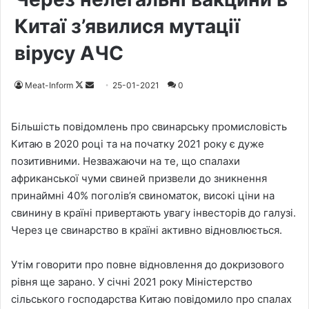
Китаї з’явилися мутації
вірусу АЧС
Meat-Inform
F
S
25-01-2021
0
o
e
l
n
Більшість повідомлень про свинарську промисловість
l
d
Китаю в 2020 році та на початку 2021 року є дуже
o
a
позитивними. Незважаючи на те, що спалахи
w
n
африканської чуми свиней призвели до зникнення
o
e
принаймні 40% поголів’я свиноматок, високі ціни на
n
m
свинину в країні привертають увагу інвесторів до галузі.
X
a
Через це свинарство в країні активно відновлюється.
i
l
Утім говорити про повне відновлення до докризового
рівня ще зарано. У січні 2021 року Міністерство
сільського господарства Китаю повідомило про спалах