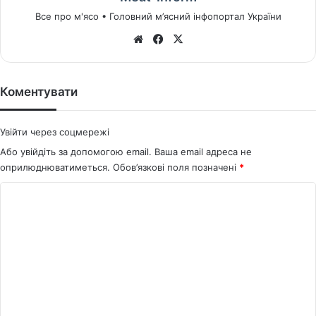
Все про м'ясо • Головний м’ясний інфопортал України
We
Fa
X
bsi
ce
te
bo
ok
Коментувати
Увійти через соцмережі
Або увійдіть за допомогою email. Ваша email адреса не
оприлюднюватиметься.
Обов’язкові поля позначені
*
К
о
м
е
н
т