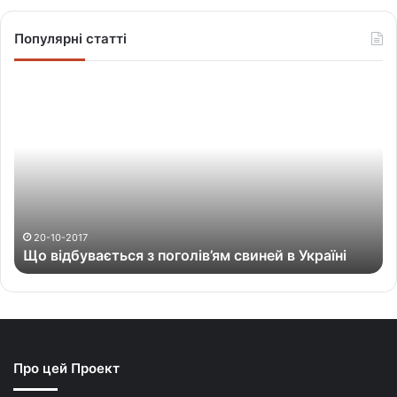
Популярні статті
Щ
о
в
і
д
б
у
в
а
20-10-2017
Що відбувається з поголів’ям свиней в Україні
є
т
ь
с
я
з
Про цей Проект
п
о