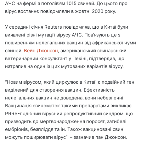
АЧС на фермі з поголів’ям 1015 свиней. До цього про
вірус востаннє повідомляли в жовтні 2020 року.
У середині січня Reuters повідомляв, що в Китаї були
виявлені різні мутації вірусу АЧС. Пов’язують це з
поширенням нелегальних вакцин від африканської чуми
свиней.
Вейн Джонсон
, американський свинарський
ветеринарний консультант у Пекіні, підтвердив, що
натрапив на один із цих мутованих варіантів вірусу.
“Новим вірусом, який циркулює в Китаї, є подвійний ген,
виділений для створення вакцин. Ефективність
нелегальних вакцин не доведена, вони небезпечні.
Вакцинація свиноматок такими препаратами викликає
PRRS-подібний вірусний репродуктивний синдром, що
призводить до мертвонародження поросят, загибелі
ембріонів, безпліддя та ін. Також вакциновані свині
можуть поширювати вірус”, – зазначив пан Джонсон.