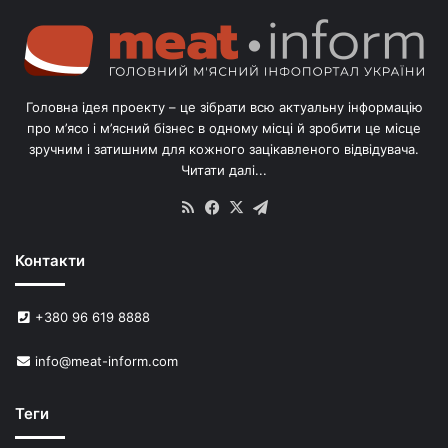
г
о
л
і
в
Головна ідея проекту – це зібрати всю актуальну інформацію
’
про м’ясо і м’ясний бізнес в одному місці й зробити це місце
я
зручним і затишним для кожного зацікавленого відвідувача.
м
Читати далі...
с
в
RSS
Facebook
X
Telegram
и
н
Контакти
е
й
в
+380 96 619 8888
У
к
info@meat-inform.com
р
а
ї
Теги
н