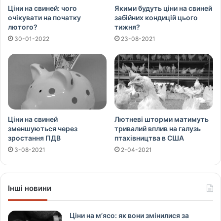
Ціни на свиней: чого
Якими будуть ціни на свиней
очікувати на початку
забійних кондицій цього
лютого?
тижня?
30-01-2022
23-08-2021
Ціни на свиней
Лютневі шторми матимуть
зменшуються через
тривалий вплив на галузь
зростання ПДВ
птахівництва в США
3-08-2021
2-04-2021
Інші новини
Ціни на м’ясо: як вони змінилися за