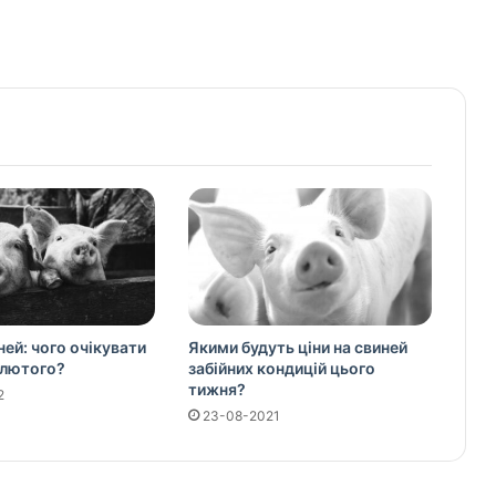
ней: чого очікувати
Якими будуть ціни на свиней
 лютого?
забійних кондицій цього
тижня?
2
23-08-2021