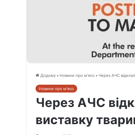
Додому
•
Новини про м'ясо
•
Через АЧС відкла
Новини про м'ясо
Через АЧС від
виставку твари