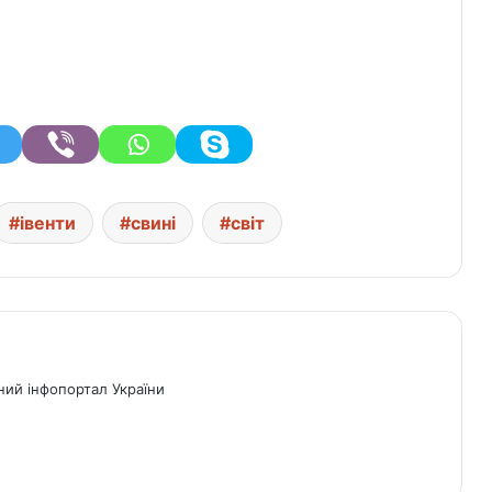
івенти
свині
світ
ний інфопортал України