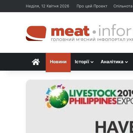
Неділя, 12 Квітня 2026
Про цей Проект
Спільнота
Головна
Новини
Історії
Аналітика