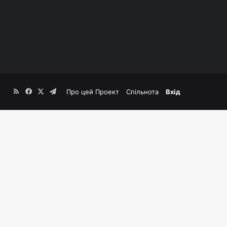
RSS
Facebook
X
Telegram
Про цей Проект
Спільнота
Вхід