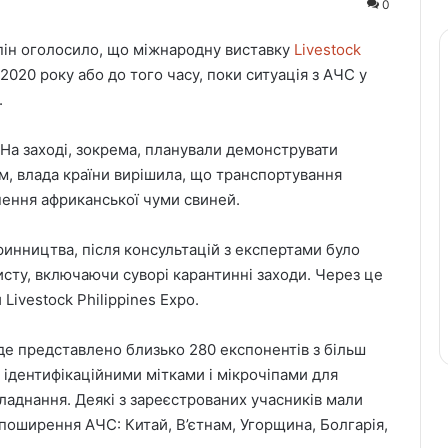
0
ппін оголосило, що міжнародну виставку
Livestock
2020 року або до того часу, поки ситуація з АЧС у
.
 На заході, зокрема, планували демонструвати
м, влада країни вирішила, що транспортування
нення африканської чуми свиней.
ринництва, після консультацій з експертами було
сту, включаючи суворі карантинні заходи. Через це
 Livestock Philippines Expo.
уде представлено близько 280 експонентів з більш
я ідентифікаційними мітками і мікрочіпами для
ладнання. Деякі з зареєстрованих учасників мали
 поширення АЧС: Китай, В’єтнам, Угорщина, Болгарія,