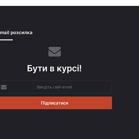
mail розсилка
Бути в курсі!
ведіть
вій
mail