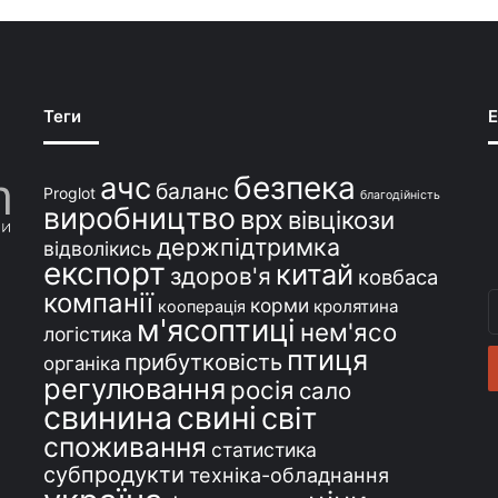
Теги
E
безпека
ачс
баланс
Proglot
благодійність
виробництво
врх
вівцікози
держпідтримка
відволікись
експорт
китай
здоров'я
ковбаса
компанії
В
корми
кролятина
кооперація
м'ясоптиці
с
нем'ясо
логістика
e
птиця
прибутковість
органіка
регулювання
росія
сало
свинина
свині
світ
споживання
статистика
субпродукти
техніка-обладнання