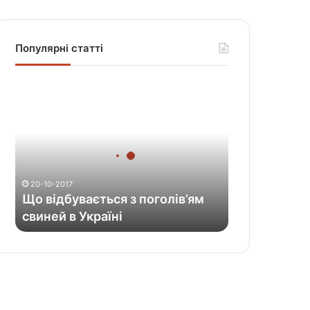
Популярні статті
Щ
о
в
і
д
б
у
20-10-2017
в
Що відбувається з поголів’ям
а
свиней в Україні
є
т
ь
с
я
з
п