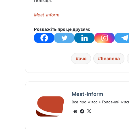
Польща.
Meat-Inform
Розкажіть про це друзям:
ачс
безпека
Meat-Inform
Все про м'ясо • Головний м’яс
We
Fa
X
bsi
ce
te
bo