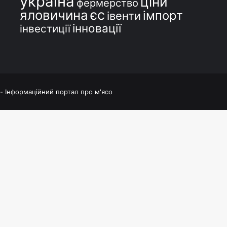
україна
ціни
фермерство
єс
яловичина
імпорт
івенти
інновації
інвестиції
 - Інформаційний портал про м'ясо