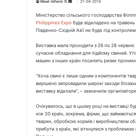
Meat-Inform
F
S
21-06-2019
o
e
Міністерство сільського господарства Філі
l
n
Philippines Expo
буде відкладено на травень 
l
d
Південно-Східній Азії не буде під контролем
o
a
w
n
Виставка мала проходити з 26 по 28 червня.
o
e
сучасне обладнання для підйому свиней. Уті
n
m
X
a
машин з інших країн посилить ризик проник
i
l
“Хоча свині є лише одним з компонентів тва
вирішено запровадили широкі заходи біозахи
виставку відклали”, – зазначили організатори
Очікувалось, що в цьому році на виставці б
ніж 30 країн, зокрема, фірми, що займаютьс
тварин, обробкою кормів і виробництвом об
прибути з країн, які зіткнулися з проблемою