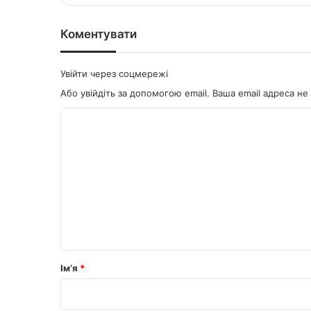
ok
Коментувати
Увійти через соцмережі
Або увійдіть за допомогою email. Ваша email адреса 
К
о
м
е
н
т
а
р
Ім’я
*
*