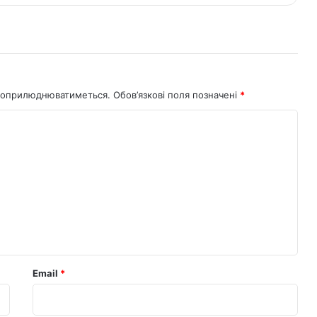
не оприлюднюватиметься.
Обов’язкові поля позначені
*
Email
*