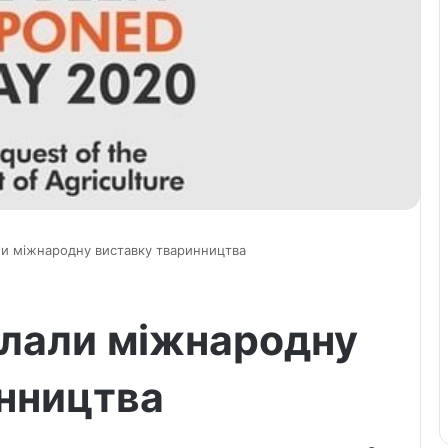
ли міжнародну виставку тваринництва
клали міжнародну
нництва