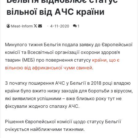
вільної від АЧС країни
Meat-Inform
F
S
4-11-2020
1
o
e
l
n
Минулого тижня Бельгія подала заявку до Європейської
l
d
комісії та Всесвітньої організації охорони здоров’я
o
a
тварин (МЕБ) про повернення статусу
країни, що є
w
n
вільною від африканської чуми свиней
.
o
e
n
m
З початку поширення АЧС у Бельгії в 2018 році владою
X
a
країни було вжито низку заходів для боротьби з вірусом,
i
які виявилися успішними – вже близько року тут не
l
фіксували жодного спалаху АЧС.
Рішення Європейської комісії щодо статусу Бельгії
очікується найближчими тижнями.