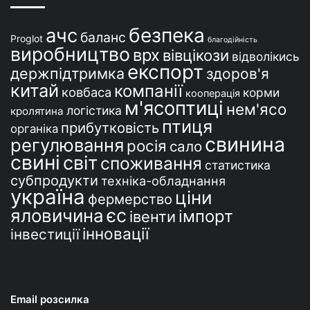
н
і
безпека
ачс
баланс
Proglot
благодійність
виробництво
врх
вівцікози
відволікись
експорт
держпідтримка
здоров'я
китай
компанії
ковбаса
корми
кооперація
м'ясоптиці
нем'ясо
логістика
кролятина
птиця
прибутковість
органіка
свинина
регулювання
росія
сало
свині
світ
споживання
статистика
субпродукти
техніка-обладнання
україна
ціни
фермерство
єс
яловичина
імпорт
івенти
інновації
інвестиції
Email розсилка