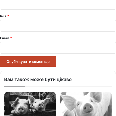
а
р
Ім’я
*
*
Email
*
Вам також може бути цікаво