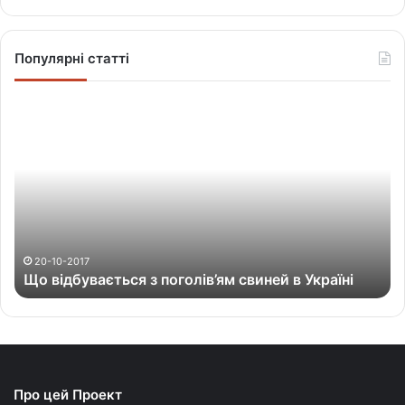
Популярні статті
Щ
о
в
і
д
б
у
в
а
20-10-2017
Що відбувається з поголів’ям свиней в Україні
є
т
ь
с
я
з
Про цей Проект
п