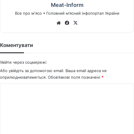
Meat-Inform
Все про м'ясо • Головний м’ясний інфопортал України
We
Fa
X
bsi
ce
te
bo
ok
Коментувати
Увійти через соцмережі
Або увійдіть за допомогою email. Ваша email адреса не
оприлюднюватиметься.
Обов’язкові поля позначені
*
К
о
м
е
н
т