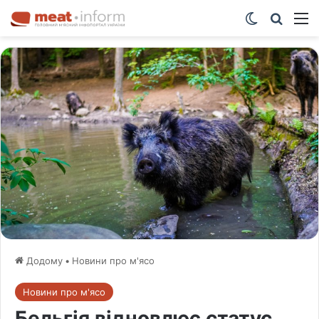
Switch ski
Шукат
М
Додому
•
Новини про м'ясо
Новини про м'ясо
Бельгія відновлює статус