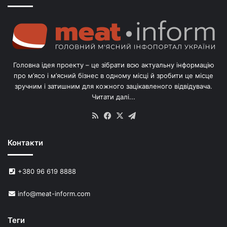
о
г
о
л
і
в
Головна ідея проекту – це зібрати всю актуальну інформацію
’
про м’ясо і м’ясний бізнес в одному місці й зробити це місце
я
зручним і затишним для кожного зацікавленого відвідувача.
м
Читати далі...
с
в
RSS
Facebook
X
Telegram
и
н
Контакти
е
й
в
+380 96 619 8888
У
к
info@meat-inform.com
р
а
ї
Теги