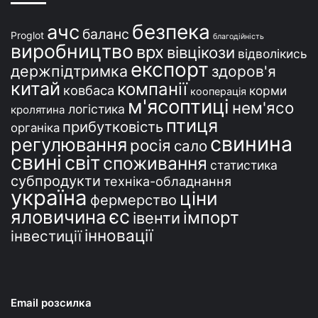
і
безпека
ачс
баланс
Proglot
благодійність
виробництво
врх
вівцікози
відволікись
експорт
держпідтримка
здоров'я
китай
компанії
ковбаса
корми
кооперація
м'ясоптиці
нем'ясо
логістика
кролятина
птиця
прибутковість
органіка
свинина
регулювання
росія
сало
свині
світ
споживання
статистика
субпродукти
техніка-обладнання
україна
ціни
фермерство
єс
яловичина
імпорт
івенти
інновації
інвестиції
Email розсилка