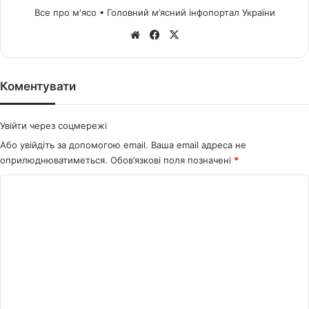
Все про м'ясо • Головний м’ясний інфопортал України
We
Fa
X
bsi
ce
te
bo
ok
Коментувати
Увійти через соцмережі
Або увійдіть за допомогою email. Ваша email адреса не
оприлюднюватиметься.
Обов’язкові поля позначені
*
К
о
м
е
н
т