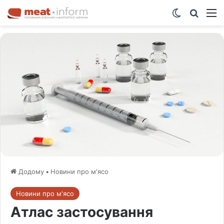
Switch ski
Шукат
М
Додому
•
Новини про м'ясо
Новини про м'ясо
Атлас застосування