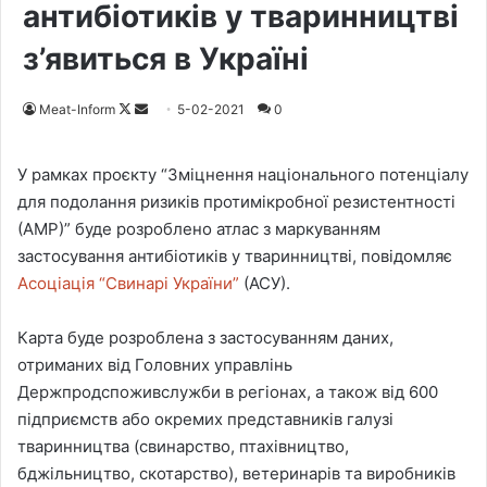
антибіотиків у тваринництві
з’явиться в Україні
Meat-Inform
F
S
5-02-2021
0
o
e
l
n
У рамках проєкту “Зміцнення національного потенціалу
l
d
для подолання ризиків протимікробної резистентності
o
a
(АМР)” буде розроблено атлас з маркуванням
w
n
застосування антибіотиків у тваринництві, повідомляє
o
e
Асоціація “Свинарі України”
(АСУ).
n
m
X
a
Карта буде розроблена з застосуванням даних,
i
отриманих від Головних управлінь
l
Держпродспоживслужби в регіонах, а також від 600
підприємств або окремих представників галузі
тваринництва (свинарство, птахівництво,
бджільництво, скотарство), ветеринарів та виробників