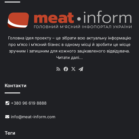
о
г
о
л
і
в
Головна ідея проекту – це зібрати всю актуальну інформацію
’
про м’ясо і м’ясний бізнес в одному місці й зробити це місце
я
зручним і затишним для кожного зацікавленого відвідувача.
м
Читати далі...
с
в
RSS
Facebook
X
Telegram
и
н
Контакти
е
й
в
+380 96 619 8888
У
к
info@meat-inform.com
р
а
ї
Теги
н