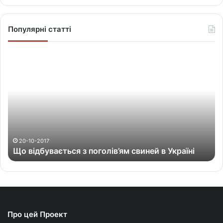
Популярні статті
Щ
о
в
і
д
б
у
в
а
20-10-2017
Що відбувається з поголів’ям свиней в Україні
є
т
ь
с
я
з
Про цей Проект
п