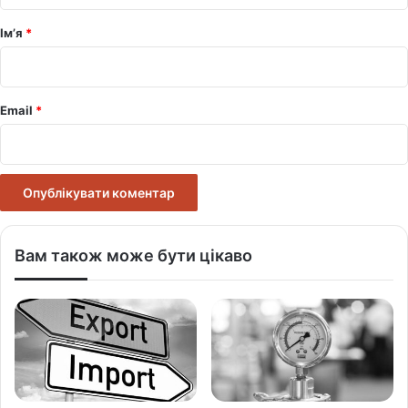
а
р
Ім’я
*
*
Email
*
Вам також може бути цікаво