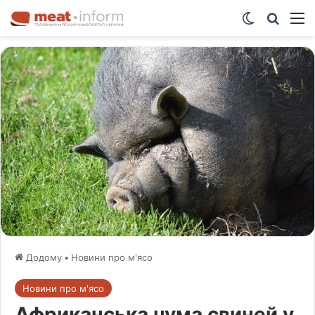
Switch ski
Шукат
М
Додому
•
Новини про м'ясо
Новини про м'ясо
Африканська чума свиней у