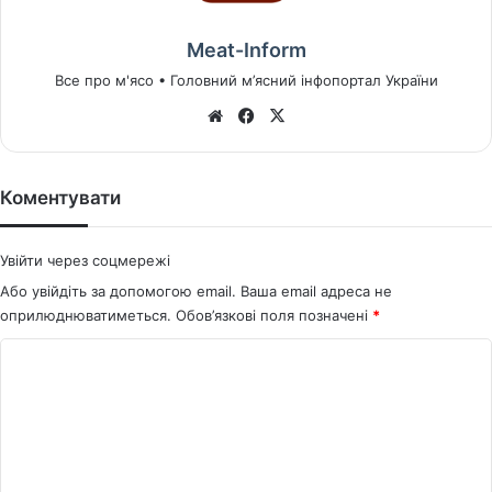
Meat-Inform
Все про м'ясо • Головний м’ясний інфопортал України
We
Fa
X
bsi
ce
te
bo
ok
Коментувати
Увійти через соцмережі
Або увійдіть за допомогою email. Ваша email адреса не
оприлюднюватиметься.
Обов’язкові поля позначені
*
К
о
м
е
н