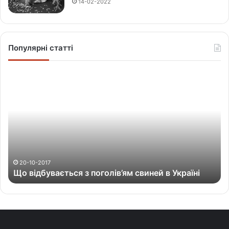
14-02-2022
Популярні статті
Щ
о
в
і
д
б
у
в
а
20-10-2017
Що відбувається з поголів’ям свиней в Україні
є
т
ь
с
я
з