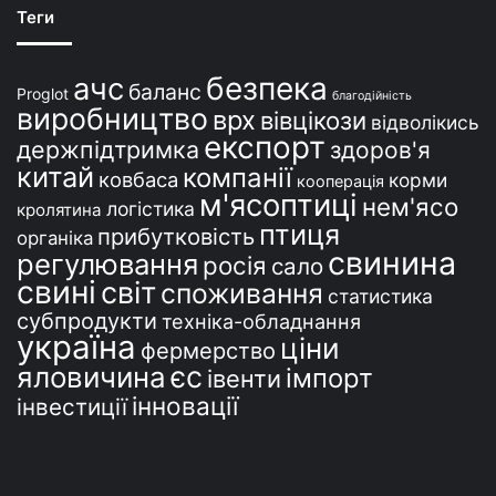
ї
Теги
н
і
безпека
ачс
баланс
Proglot
благодійність
виробництво
врх
вівцікози
відволікись
експорт
держпідтримка
здоров'я
китай
компанії
ковбаса
корми
кооперація
м'ясоптиці
нем'ясо
логістика
кролятина
птиця
прибутковість
органіка
свинина
регулювання
росія
сало
свині
світ
споживання
статистика
субпродукти
техніка-обладнання
україна
ціни
фермерство
єс
яловичина
імпорт
івенти
інновації
інвестиції