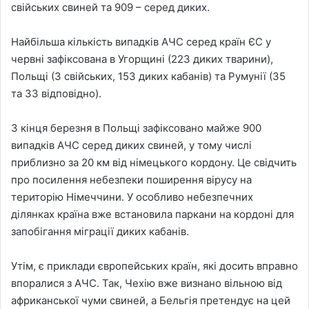
свійських свиней та 909 – серед диких.
Найбільша кількість випадків АЧС серед країн ЄС у
червні зафіксована в Угорщині (223 диких тварини),
Польщі (3 свійських, 153 диких кабанів) та Румунії (35
та 33 відповідно).
З кінця березня в Польщі зафіксовано майже 900
випадків АЧС серед диких свиней, у тому числі
приблизно за 20 км від німецького кордону. Це свідчить
про посилення небезпеки поширення вірусу на
територію Німеччини. У особливо небезпечних
ділянках країна вже встановила паркани на кордоні для
запобігання міграції диких кабанів.
Утім, є приклади європейських країн, які досить вправно
впоралися з АЧС. Так, Чехію вже визнано вільною від
африканської чуми свиней, а Бельгія претендує на цей