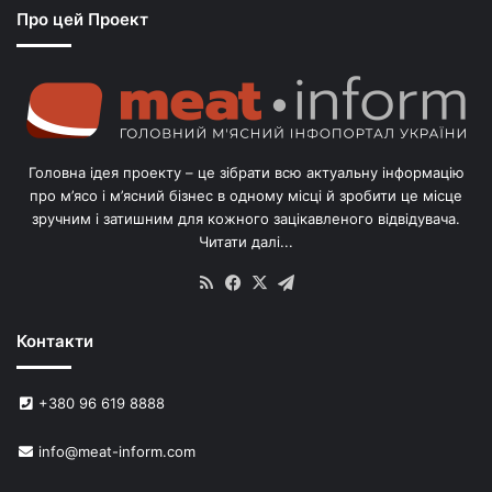
Про цей Проект
п
о
г
о
л
і
в
Головна ідея проекту – це зібрати всю актуальну інформацію
’
про м’ясо і м’ясний бізнес в одному місці й зробити це місце
я
зручним і затишним для кожного зацікавленого відвідувача.
м
Читати далі...
с
в
RSS
Facebook
X
Telegram
и
н
Контакти
е
й
в
+380 96 619 8888
У
к
info@meat-inform.com
р
а