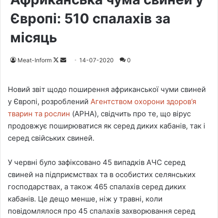
Європі: 510 спалахів за
місяць
Meat-Inform
F
S
14-07-2020
0
o
e
l
n
Новий звіт щодо поширення африканської чуми свиней
l
d
у Європі, розроблений
Агентством охорони здоров’я
o
a
тварин та рослин
(APHA), свідчить про те, що вірус
w
n
продовжує поширюватися як серед диких кабанів, так і
o
e
серед свійських свиней.
n
m
X
a
У червні було зафіксовано 45 випадків АЧС серед
i
свиней на підприємствах та в особистих селянських
l
господарствах, а також 465 спалахів серед диких
кабанів. Це дещо менше, ніж у травні, коли
повідомлялося про 45 спалахів захворювання серед