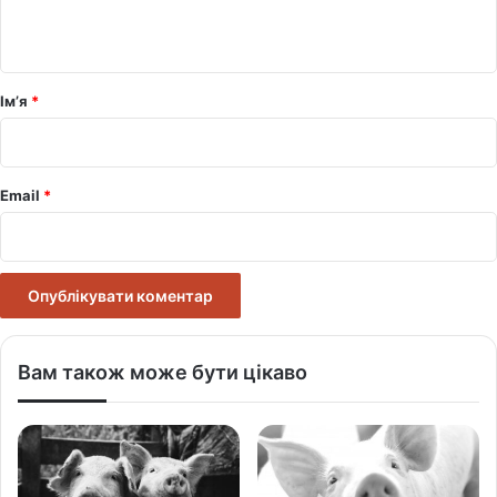
т
а
р
Ім’я
*
*
Email
*
Вам також може бути цікаво