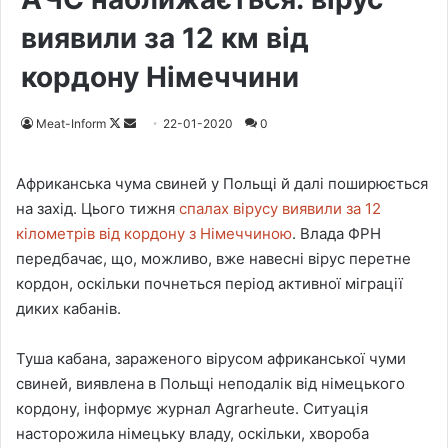
виявили за 12 км від
кордону Німеччини
Meat-Inform
F
S
22-01-2020
0
o
e
l
n
Африканська чума свиней у Польщі й далі поширюється
l
d
на захід. Цього тижня
спалах вірусу виявили за 12
o
a
кілометрів від кордону з Німеччиною
. Влада ФРН
w
n
передбачає, що, можливо, вже навесні вірус перетне
o
e
кордон, оскільки почнеться період активної міграції
n
m
диких кабанів.
X
a
i
Туша кабана, зараженого вірусом африканської чуми
l
свиней, виявлена ​​в Польщі неподалік від німецького
кордону, інформує журнал Agrarheute. Ситуація
насторожила німецьку владу, оскільки, хвороба