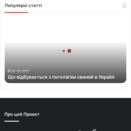
Популярні статті
Щ
о
в
і
д
б
у
в
а
20-10-2017
Що відбувається з поголів’ям свиней в Україні
є
т
ь
с
я
з
Про цей Проект
п
о
г