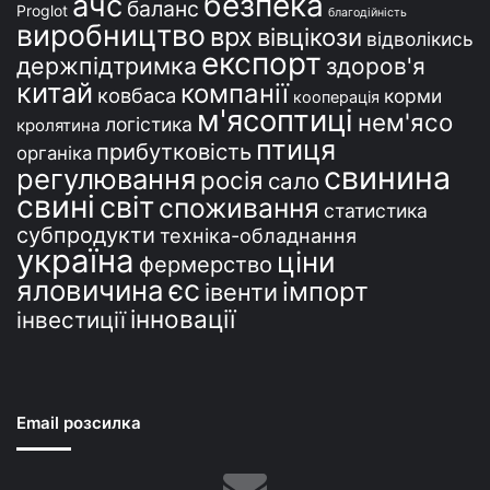
безпека
ачс
баланс
Proglot
благодійність
виробництво
врх
вівцікози
відволікись
експорт
держпідтримка
здоров'я
китай
компанії
ковбаса
корми
кооперація
м'ясоптиці
нем'ясо
логістика
кролятина
птиця
прибутковість
органіка
свинина
регулювання
росія
сало
свині
світ
споживання
статистика
субпродукти
техніка-обладнання
україна
ціни
фермерство
єс
яловичина
імпорт
івенти
інновації
інвестиції
Email розсилка