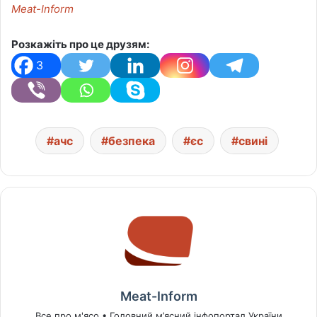
Meat-Inform
Розкажіть про це друзям:
3
ачс
безпека
єс
свині
Meat-Inform
Все про м'ясо • Головний м’ясний інфопортал України