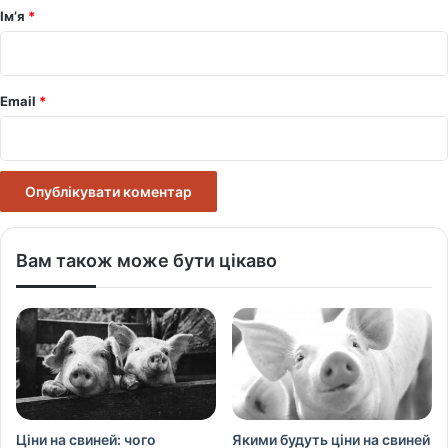
р
Ім’я
*
*
Email
*
Вам також може бути цікаво
Ціни на свиней: чого
Якими будуть ціни на свиней