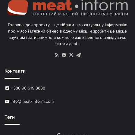
о
л
і
в
Головна ідея проекту – це зібрати всю актуальну інформацію
’
про м’ясо і м’ясний бізнес в одному місці й зробити це місце
я
зручним і затишним для кожного зацікавленого відвідувача.
м
Читати далі...
с
в
RSS
Facebook
X
Telegram
и
н
Контакти
е
й
в
+380 96 619 8888
У
к
info@meat-inform.com
р
а
ї
Теги
н
і