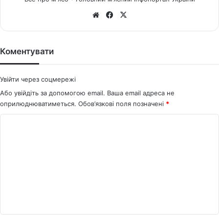
We
Fa
X
bsi
ce
te
bo
ok
Коментувати
Увійти через соцмережі
Або увійдіть за допомогою email. Ваша email адреса не
оприлюднюватиметься.
Обов’язкові поля позначені
*
К
о
м
е
н
т
а