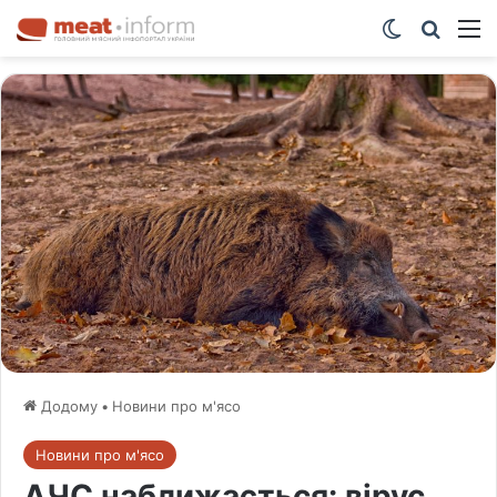
Switch ski
Шукат
М
Додому
•
Новини про м'ясо
Новини про м'ясо
АЧС наближається: вірус