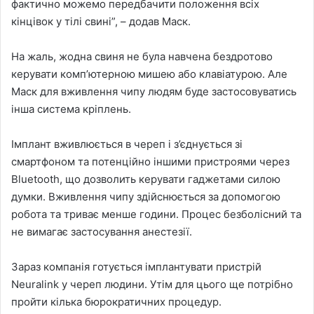
фактично можемо передбачити положення всіх
кінцівок у тілі свині”, – додав Маск.
На жаль, жодна свиня не була навчена бездротово
керувати комп’ютерною мишею або клавіатурою. Але
Маск для вживлення чипу людям буде застосовуватись
інша система кріплень.
Імплант вживлюється в череп і з’єднується зі
смартфоном та потенційно іншими пристроями через
Bluetooth, що дозволить керувати гаджетами силою
думки. Вживлення чипу здійснюється за допомогою
робота та триває менше години. Процес безболісний та
не вимагає застосування анестезії.
Зараз компанія готується імплантувати пристрій
Neuralink у череп людини. Утім для цього ще потрібно
пройти кілька бюрократичних процедур.