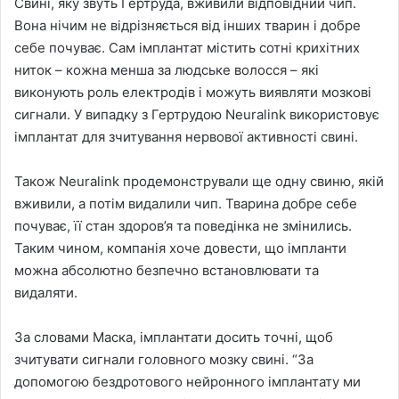
Свині, яку звуть Гертруда, вживили відповідний чип.
Вона нічим не відрізняється від інших тварин і добре
себе почуває. Сам імплантат містить сотні крихітних
ниток – кожна менша за людське волосся – які
виконують роль електродів і можуть виявляти мозкові
сигнали. У випадку з Гертрудою Neuralink використовує
імплантат для зчитування нервової активності свині.
Також Neuralink продемонстрували ще одну свиню, якій
вживили, а потім видалили чип. Тварина добре себе
почуває, її стан здоров’я та поведінка не змінились.
Таким чином, компанія хоче довести, що імпланти
можна абсолютно безпечно встановлювати та
видаляти.
За словами Маска, імплантати досить точні, щоб
зчитувати сигнали головного мозку свині. “За
допомогою бездротового нейронного імплантату ми