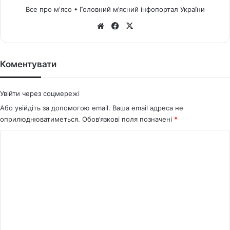
Все про м'ясо • Головний м’ясний інфопортал України
We
Fa
X
bsi
ce
te
bo
ok
Коментувати
Увійти через соцмережі
Або увійдіть за допомогою email. Ваша email адреса не
оприлюднюватиметься.
Обов’язкові поля позначені
*
К
о
м
е
н
т