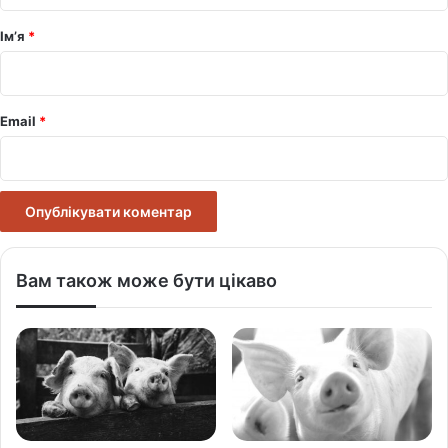
а
р
Ім’я
*
*
Email
*
Вам також може бути цікаво