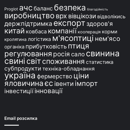
безпека
ачс
баланс
Proglot
благодійність
виробництво
врх
вівцікози
відволікись
експорт
держпідтримка
здоров'я
китай
компанії
ковбаса
корми
кооперація
м'ясоптиці
нем'ясо
логістика
кролятина
птиця
прибутковість
органіка
свинина
регулювання
росія
сало
свині
світ
споживання
статистика
субпродукти
техніка-обладнання
україна
ціни
фермерство
єс
яловичина
імпорт
івенти
інновації
інвестиції
Email розсилка