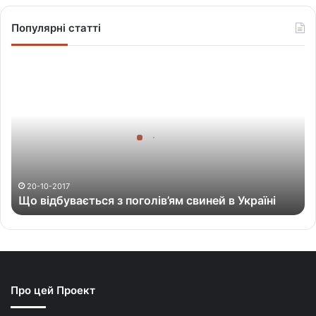
Популярні статті
Щ
о
в
і
д
б
у
в
а
20-10-2017
Що відбувається з поголів’ям свиней в Україні
є
т
ь
с
я
з
Про цей Проект
п
о