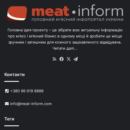
г
о
л
і
в
Головна ідея проекту – це зібрати всю актуальну інформацію
’
про м’ясо і м’ясний бізнес в одному місці й зробити це місце
я
зручним і затишним для кожного зацікавленого відвідувача.
м
Читати далі...
с
в
RSS
Facebook
X
Telegram
и
н
Контакти
е
й
в
+380 96 619 8888
У
к
info@meat-inform.com
р
а
ї
Теги
н
і