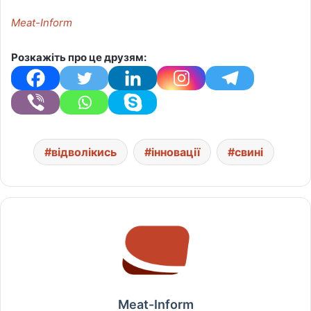
Meat-Inform
Розкажіть про це друзям:
відволікись
інновації
свині
Meat-Inform