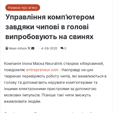
Новини про м'ясо
Управління комп’ютером
завдяки чипові в голові
випробовують на свинях
Meat-Inform
F
S
4-09-2020
0
o
e
l
n
Компанія Ілона Маска Neuralink створює кіберсвиней,
l
d
повідомляє
entrepreneur.com
. Насправді на цих
o
a
тваринах перевіряють роботу чипів, які вживлюються в
w
n
голову та допомагають керувати комп’ютерами та
o
e
іншими електронними пристроями за допомогою
n
m
мозкових імпульсів. Пізніше такі чипи зможуть
X
a
вживлювати людям.
i
l