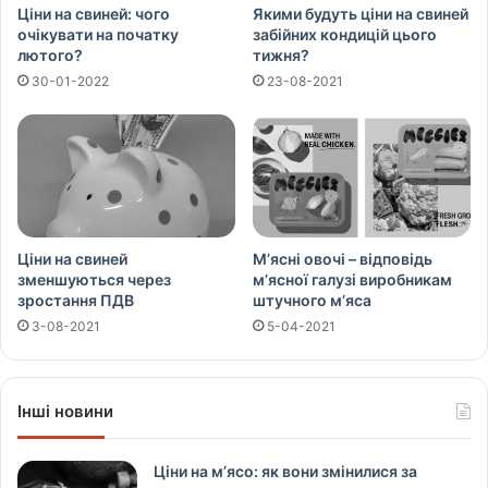
Ціни на свиней: чого
Якими будуть ціни на свиней
очікувати на початку
забійних кондицій цього
лютого?
тижня?
30-01-2022
23-08-2021
Ціни на свиней
М’ясні овочі – відповідь
зменшуються через
м’ясної галузі виробникам
зростання ПДВ
штучного м’яса
3-08-2021
5-04-2021
Інші новини
Ціни на м’ясо: як вони змінилися за