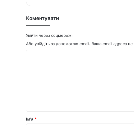
ok
Коментувати
Увійти через соцмережі
Або увійдіть за допомогою email. Ваша email адреса 
К
о
м
е
н
т
а
р
Ім’я
*
*