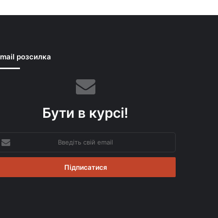
mail розсилка
Бути в курсі!
ведіть
вій
mail