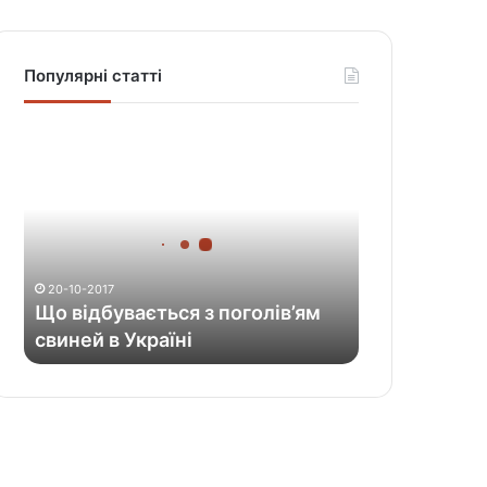
Популярні статті
Щ
о
в
і
д
б
у
20-10-2017
в
Що відбувається з поголів’ям
а
свиней в Україні
є
т
ь
с
я
з
п