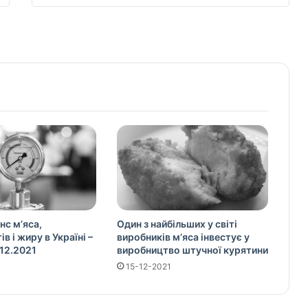
нс м’яса,
Один з найбільших у світі
в і жиру в Україні –
виробників м’яса інвестує у
12.2021
виробництво штучної курятини
15-12-2021