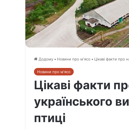
Додому
•
Новини про м'ясо
•
Цікаві факти про 
Новини про м'ясо
Цікаві факти п
українського в
птиці