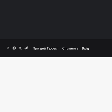
RSS
Facebook
X
Telegram
Про цей Проект
Спільнота
Вхід