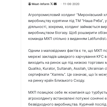
Meat-Inform
F
S
11-06-2020
o
e
Агропромисловий холдинг “Миронівський хлі
l
n
виробництву курятини під ТМ “Наша Ряба”, 
l
d
діяльності, зокрема, холдинг займається в
o
a
виробництвом біогазу. Щоб рошзирити обізн
w
n
команда МХП спільно з виданням Latifundist
o
e
n
m
X
a
Одним з маловідомих фактів є те, що МХП п
i
мережі закладів швидкого харчування KFC в
l
виходить на ринок ще під низкою торгових м
Qualiko, Kurator, Sultanah, Assilah, Ukrainia
сертифікати “Халяль”. Це означає, що їх мо
на ринку країн Близького Сходу.
МХП позиціює себе як компанія що турбуєтьс
агрохолдингу встановлені потужні сонячні е
безвідходного виробництва. Курячий послід 