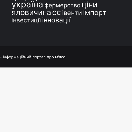
україна
ціни
фермерство
єс
яловичина
імпорт
івенти
інновації
інвестиції
 - Інформаційний портал про м'ясо