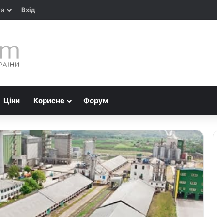
та
Вхід
Ціни
Корисне
Форум