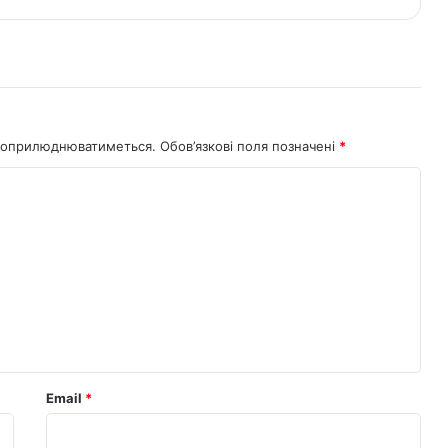
не оприлюднюватиметься.
Обов’язкові поля позначені
*
Email
*