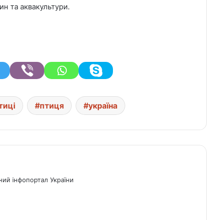
ин та аквакультури.
тиці
птиця
україна
ний інфопортал України