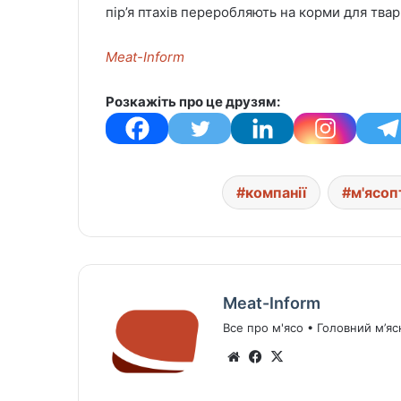
пір’я птахів переробляють на корми для твар
Meat-Inform
Розкажіть про це друзям:
компанії
м'ясоп
Meat-Inform
Все про м'ясо • Головний м’яс
We
Fa
X
bsi
ce
te
bo