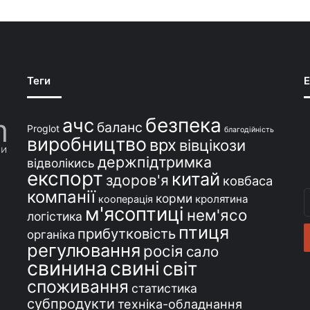
Теги
E
безпека
ачс
баланс
Proglot
благодійність
виробництво
врх
вівцікози
держпідтримка
відволікись
експорт
китай
здоров'я
ковбаса
компанії
В
корми
кролятина
кооперація
м'ясоптиці
с
нем'ясо
логістика
e
птиця
прибутковість
органіка
регулювання
росія
сало
свинина
свині
світ
споживання
статистика
субпродукти
техніка-обладнання