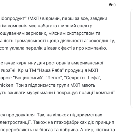
0
бопродукт” (МХП) відомий, перш за все, завдяки
утім компанія має набагато ширший спектр
ирощуванням зернових, м’ясним скотарством та
аність громадськості щодо діяльності агрохолдингу,
.com уклала перелік цікавих фактів про компанію.
остачає курятину для ресторанів американської
 Україні. Крім ТМ “Наша Ряба” продукція МХП
арок: “Бащинський”, “Легко”, “Секреты Шефа”,
n chicken. Три з підприємств групи МХП мають
жуть вживати мусульмани і покращує позиції компанії
я про довкілля. Так, на кількох підприємствах
лектростанції. Також на птахофабриках діє принцип
переробляють на біогаз та добрива. А жир, кістки та