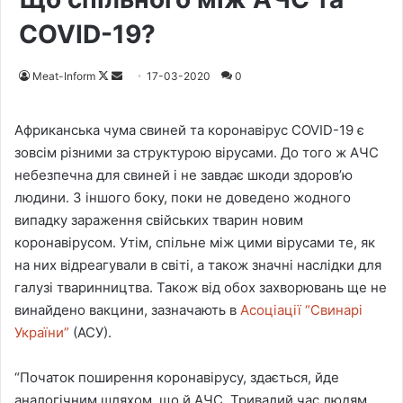
COVID-19?
Meat-Inform
F
S
17-03-2020
0
o
e
l
n
Африканська чума свиней та коронавірус COVID-19 є
l
d
зовсім різними за структурою вірусами. До того ж АЧС
o
a
небезпечна для свиней і не завдає шкоди здоров’ю
w
n
людини. З іншого боку, поки не доведено жодного
o
e
випадку зараження свійських тварин новим
n
m
коронавірусом. Утім, спільне між цими вірусами те, як
X
a
на них відреагували в світі, а також значні наслідки для
i
галузі тваринництва. Також від обох захворювань ще не
l
винайдено вакцини, зазначають в
Асоціації “Свинарі
України”
(АСУ).
“Початок поширення коронавірусу, здається, йде
аналогічним шляхом, що й АЧС. Тривалий час людям