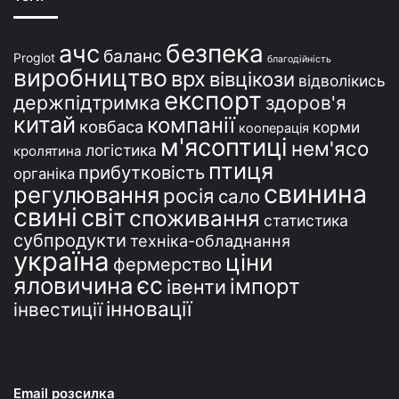
н
і
безпека
ачс
баланс
Proglot
благодійність
виробництво
врх
вівцікози
відволікись
експорт
держпідтримка
здоров'я
китай
компанії
ковбаса
корми
кооперація
м'ясоптиці
нем'ясо
логістика
кролятина
птиця
прибутковість
органіка
свинина
регулювання
росія
сало
свині
світ
споживання
статистика
субпродукти
техніка-обладнання
україна
ціни
фермерство
єс
яловичина
імпорт
івенти
інновації
інвестиції
Email розсилка