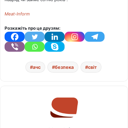
Meat-Inform
Розкажіть про це друзям:
ачс
безпека
світ