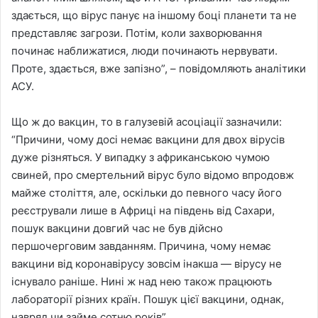
здається, що вірус панує на іншому боці планети та не
представляє загрози. Потім, коли захворювання
починає наближатися, люди починають нервувати.
Проте, здається, вже запізно”, – повідомляють аналітики
АСУ.
Що ж до вакцин, то в галузевій асоціації зазначили:
“Причини, чому досі немає вакцини для двох вірусів
дуже різняться. У випадку з африканською чумою
свиней, про смертельний вірус було відомо впродовж
майже століття, але, оскільки до певного часу його
реєстрували лише в Африці на південь від Сахари,
пошук вакцини довгий час не був дійсно
першочерговим завданням. Причина, чому немає
вакцини від коронавірусу зовсім інакша — вірусу не
існувало раніше. Нині ж над нею також працюють
лабораторії різних країн. Пошук цієї вакцини, однак,
навряд чи займе сотню років”.