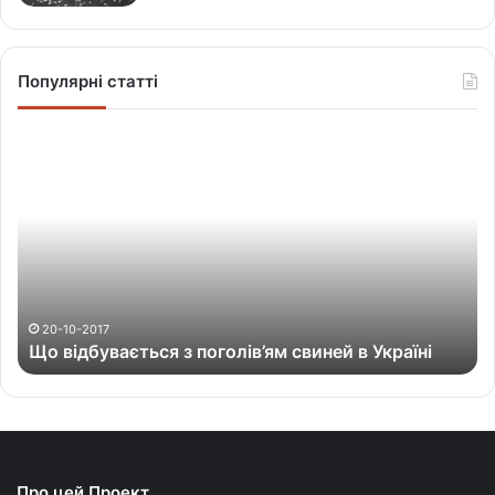
Популярні статті
Щ
о
в
і
д
б
у
в
а
20-10-2017
Що відбувається з поголів’ям свиней в Україні
є
т
ь
с
я
з
Про цей Проект
п