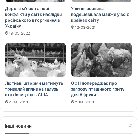
Дороге м’ясо та нові
У липні свинина
конфлікти у світі: наслідки
подешевшала майже у всіх
російського вторгнення в
країнах світу
Україну
12-08-2021
19-05-2022
Лютневі шторми матимуть
ООН попереджає про
тривалий вплив на галузь
загрозу пташиного грипу
птахівництва в США
для Африки
2-04-2021
2-04-2021
Інші новини