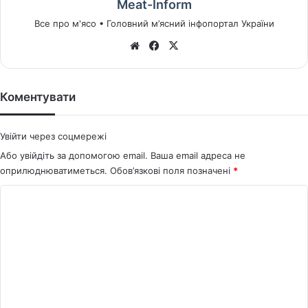
Meat-Inform
Все про м'ясо • Головний м’ясний інфопортал України
We
Fa
X
bsi
ce
te
bo
ok
Коментувати
Увійти через соцмережі
Або увійдіть за допомогою email. Ваша email адреса не
оприлюднюватиметься.
Обов’язкові поля позначені
*
К
о
м
е
н
т