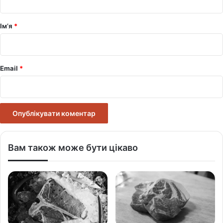
а
р
Ім’я
*
*
Email
*
Вам також може бути цікаво