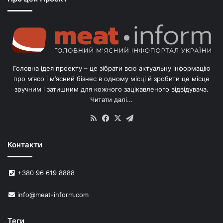
о
г
о
л
і
в
Головна ідея проекту – це зібрати всю актуальну інформацію
’
про м’ясо і м’ясний бізнес в одному місці й зробити це місце
я
зручним і затишним для кожного зацікавленого відвідувача.
м
Читати далі...
с
в
RSS
Facebook
X
Telegram
и
н
Контакти
е
й
в
+380 96 619 8888
У
к
info@meat-inform.com
р
а
ї
Теги