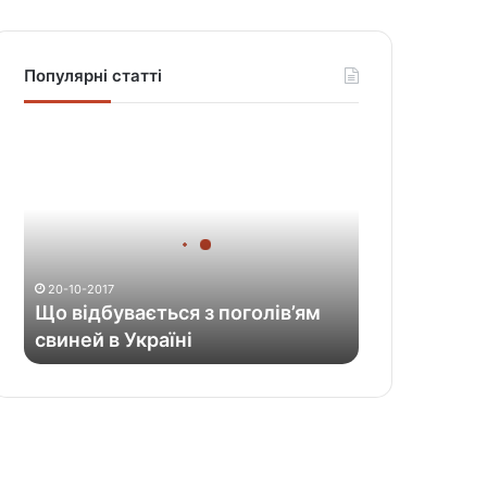
Популярні статті
Щ
о
в
і
д
б
у
20-10-2017
в
Що відбувається з поголів’ям
а
свиней в Україні
є
т
ь
с
я
з
п