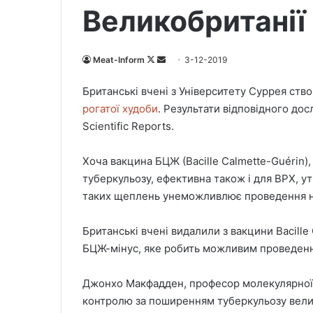
Великобританії
Meat-Inform
F
S
3-12-2019
o
e
Британські вчені з Університету Суррея ств
l
n
рогатої худоби
. Результати відповідного до
l
d
Scientific Reports.
o
a
w
n
Хоча вакцина БЦЖ (Bacille Calmette-Guérin),
o
e
туберкульозу, ефективна також і для ВРХ, ут
n
m
X
a
таких щеплень унеможливлює проведення на
i
l
Британські вчені видалили з вакцини Bacill
БЦЖ-мінус, яке робить можливим проведенн
Джонхо Макфадден, професор молекулярної г
контролю за поширенням туберкульозу велик