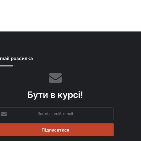
mail розсилка
Бути в курсі!
ведіть
вій
mail