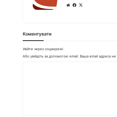
We
Fa
X
bsi
ce
te
bo
ok
Коментувати
Увійти через соцмережі
Або увійдіть за допомогою email. Ваша email адреса 
К
о
м
е
н
т
а