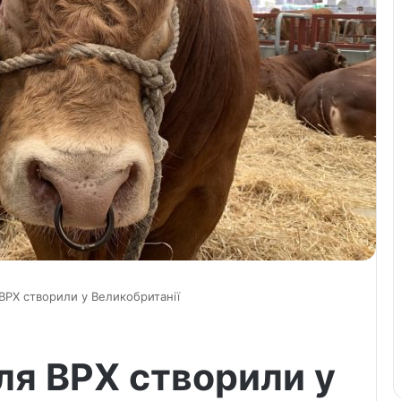
ВРХ створили у Великобританії
ля ВРХ створили у