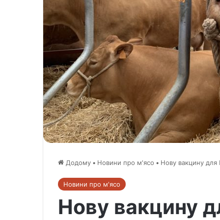
Додому
•
Новини про м'ясо
•
Нову вакцину для 
Новини про м'ясо
Нову вакцину д