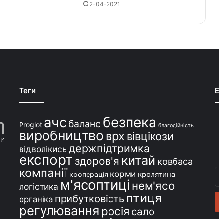
2-04-2021
Теги
E
безпека
ачс
баланс
Proglot
благодійність
виробництво
врх
вівцікози
держпідтримка
відволікись
експорт
китай
здоров'я
ковбаса
компанії
В
корми
кролятина
кооперація
м'ясоптиці
с
нем'ясо
логістика
e
птиця
прибутковість
органіка
регулювання
росія
сало