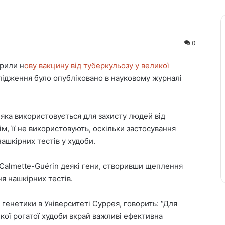
0
орили н
ову вакцину від туберкульозу у великої
слідження було опубліковано в науковому журналі
 яка використовується для захисту людей від
ім, її не використовують, оскільки застосування
шкірних тестів у худоби.
e Calmette-Guérin деякі гени, створивши щеплення
я нашкірних тестів.
енетики в Університеті Суррея, говорить: “Для
ої рогатої худоби вкрай важливі ефективна