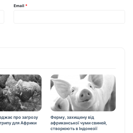
Email
*
джає про загрозу
Ферму, захищену від
грипу для Африки
африканської чуми свиней,
створюють в Індонезії