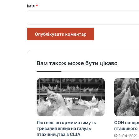
р
Ім’я
*
*
Вам також може бути цікаво
Лютневі шторми матимуть
ООН попере
тривалий вплив на галузь
пташиного 
птахівництва в США
2-04-2021