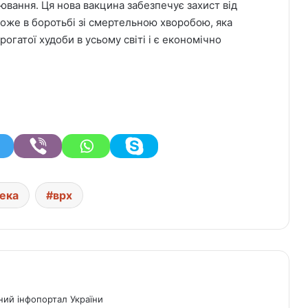
ювання. Ця нова вакцина забезпечує захист від
може в боротьбі зі смертельною хворобою, яка
рогатої худоби в усьому світі і є економічно
ека
врх
ний інфопортал України