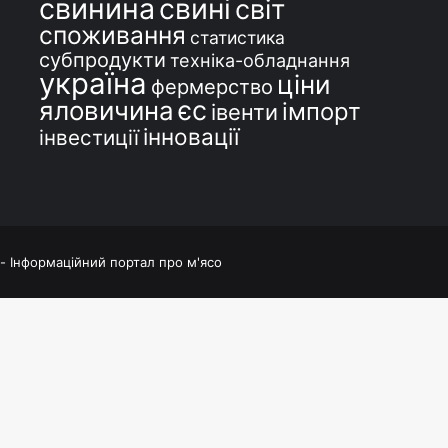
свинина
свині
світ
споживання
статистика
субпродукти
техніка-обладнання
україна
ціни
фермерство
єс
яловичина
імпорт
івенти
інновації
інвестиції
 - Інформаційний портал про м'ясо