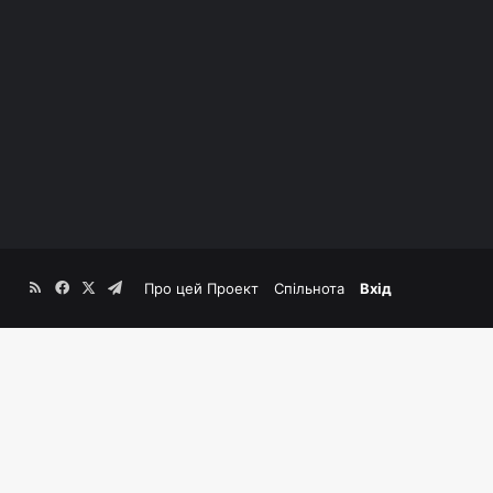
RSS
Facebook
X
Telegram
Про цей Проект
Спільнота
Вхід