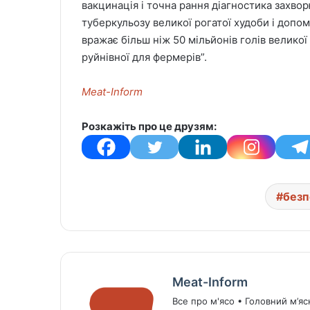
вакцинація і точна рання діагностика захвор
туберкульозу великої рогатої худоби і допо
вражає більш ніж 50 мільйонів голів великої 
руйнівної для фермерів”.
Meat-Inform
Розкажіть про це друзям:
безп
Meat-Inform
Все про м'ясо • Головний м’яс