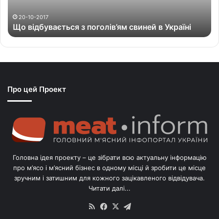
в
а
20-10-2017
Що відбувається з поголів’ям свиней в Україні
є
т
ь
с
я
з
Про цей Проект
п
о
г
о
л
і
в
Головна ідея проекту – це зібрати всю актуальну інформацію
’
про м’ясо і м’ясний бізнес в одному місці й зробити це місце
я
зручним і затишним для кожного зацікавленого відвідувача.
м
Читати далі...
с
в
RSS
Facebook
X
Telegram
и