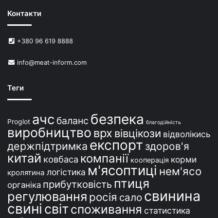
н
Контакти
е
й
в
+380 96 619 8888
У
к
info@meat-inform.com
р
а
ї
Теги
н
і
безпека
ачс
баланс
Proglot
благодійність
виробництво
врх
вівцікози
відволікись
експорт
держпідтримка
здоров'я
китай
компанії
ковбаса
корми
кооперація
м'ясоптиці
нем'ясо
логістика
кролятина
птиця
прибутковість
органіка
свинина
регулювання
росія
сало
свині
світ
споживання
статистика