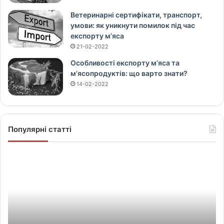
Ветеринарні сертифікати, транспорт,
умови: як уникнути помилок під час
експорту м’яса
21-02-2022
Особливості експорту м’яса та
м’ясопродуктів: що варто знати?
14-02-2022
Популярні статті
Щ
о
в
і
д
б
у