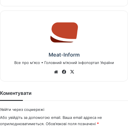
Meat-Inform
Все про м'ясо • Головний м’ясний інфопортал України
We
Fa
X
bsi
ce
te
bo
ok
Коментувати
Увійти через соцмережі
Або увійдіть за допомогою email. Ваша email адреса не
оприлюднюватиметься.
Обов’язкові поля позначені
*