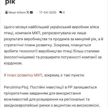
рік
Meat-Inform
F
S
17-04-2020
0
o
e
l
n
Цього місяця найбільший український виробник м’яса
l
d
птиці, компанія МХП, репрезентувала не лише
o
a
результати виробництва та продажів за минулий рік, а й
w
n
стратегічні плани розвитку. Зокрема, планується
o
e
зробити технології виробництво птиці більш сталими
n
m
(екологічнішими) та розширити потужності компанії за
X
a
кордоном.
i
l
У
плані розвитку МХП
, зокрема, є такі пункти:
Perutnina Ptuj. Постійні інвестиції в PP залишаються
пріоритетним завданням для використання
можливостей для розширення на регіональні та
західноєвропейські ринки з акцентом на високоякісні,