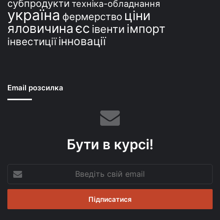
субпродукти
техніка-обладнання
україна
ціни
фермерство
єс
яловичина
імпорт
івенти
інновації
інвестиції
Email розсилка
Бути в курсі!
Введіть
свій
email