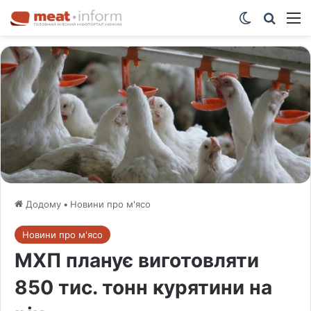
Switch ski
Шукат
М
Додому
•
Новини про м'ясо
Новини про м'ясо
МХП планує виготовляти
850 тис. тонн курятини на