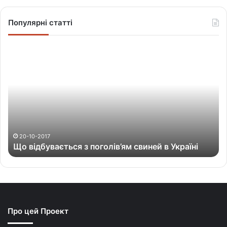
Популярні статті
Щ
о
в
і
д
б
у
в
а
20-10-2017
Що відбувається з поголів’ям свиней в Україні
є
т
ь
с
я
з
Про цей Проект
п
о