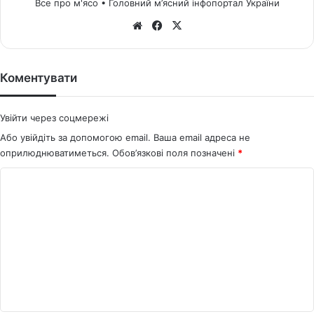
Все про м'ясо • Головний м’ясний інфопортал України
We
Fa
X
bsi
ce
te
bo
ok
Коментувати
Увійти через соцмережі
Або увійдіть за допомогою email. Ваша email адреса не
оприлюднюватиметься.
Обов’язкові поля позначені
*
К
о
м
е
н
т
а