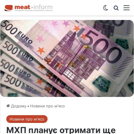
Switch ski
Шукат
М
Додому
•
Новини про м'ясо
Новини про м'ясо
МХП планує отримати ще