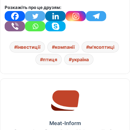
Розкажіть про це друзям:
інвестиції
компанії
м'ясоптиці
птиця
україна
Meat-Inform