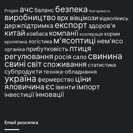
і
безпека
ачс
баланс
Proglot
благодійність
виробництво
врх
вівцікози
відволікись
експорт
держпідтримка
здоров'я
китай
компанії
ковбаса
корми
кооперація
м'ясоптиці
нем'ясо
логістика
кролятина
птиця
прибутковість
органіка
свинина
регулювання
росія
сало
свині
світ
споживання
статистика
субпродукти
техніка-обладнання
україна
ціни
фермерство
єс
яловичина
імпорт
івенти
інновації
інвестиції
Email розсилка