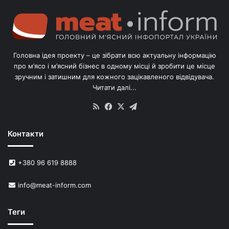
г
о
л
і
в
Головна ідея проекту – це зібрати всю актуальну інформацію
’
про м’ясо і м’ясний бізнес в одному місці й зробити це місце
я
зручним і затишним для кожного зацікавленого відвідувача.
м
Читати далі...
с
в
RSS
Facebook
X
Telegram
и
н
Контакти
е
й
в
+380 96 619 8888
У
к
info@meat-inform.com
р
а
ї
Теги
н