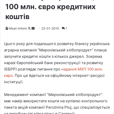
100 млн. євро кредитних
коштів
Meat-Inform
F
S
22-01-2019
1
o
e
l
n
Цього року для подальшого розвитку бізнесу українська
l
d
аграрна компанія “Миронівський хлібопродукт” планує
o
a
залучити кредитні кошти з кількох джерел. Зокрема
w
n
наразі Європейський банк реконструкції та розвитку
o
e
(ЄБРР) розглядає питання про
надання МХП 100 млн.
n
m
євро
. Про це йдеться на офіційному інтернет-ресурсі
X
a
інституції.
i
l
Менеджмент компанії “Миронівський хлібопродукт”
має намір використати кошти на купівлю контрольного
пакета акцій компанії Perutnina Ptuj, що спеціалізується
на виробництві м’яса птиці в Словенії.