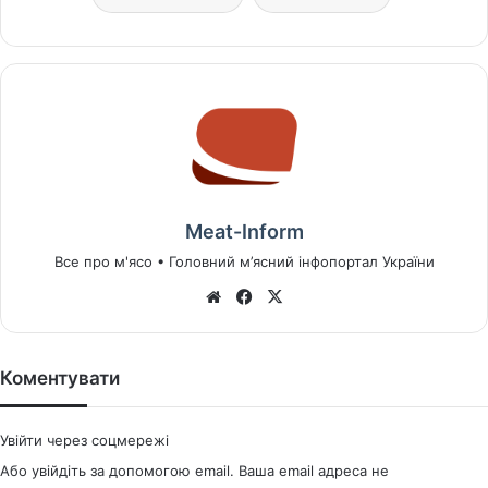
Meat-Inform
Все про м'ясо • Головний м’ясний інфопортал України
We
Fa
X
bsi
ce
te
bo
ok
Коментувати
Увійти через соцмережі
Або увійдіть за допомогою email. Ваша email адреса не