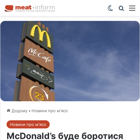
Switch ski
Шукат
М
Додому
•
Новини про м'ясо
Новини про м'ясо
McDonald’s буде боротися