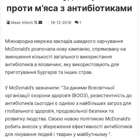
проти м’яса з антибіотиками
Meat-Inform
F
S
18-12-2018
1
o
e
l
n
Міжнародна мережа закладів швидкого харчування
l
d
McDonald’s розпочала нову кампанію, спрямовану на
o
a
зменшення кількості загального використання
w
n
антибіотиків в яловичині, яку використовують для
o
e
приготування бургерів та інших страв.
n
m
X
a
У McDonald’s зазначили: “За даними Всесвітньої
i
організації охорони здоров’я (ВООЗ), резистентність до
l
антибіотиків сьогодні є однією з найбільших загроз для
глобального здоров’я, продовольчої безпеки та
розвитку людства. Своєю новою політикою McDonald’s
робить внесок у збереження ефективності антибіотиків
для лікування людей і тварин у майбутньому “.