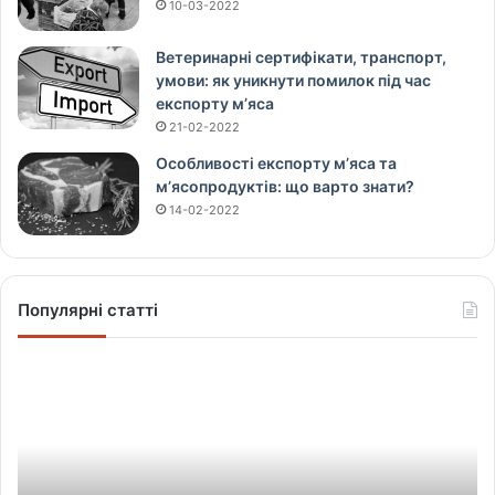
10-03-2022
Ветеринарні сертифікати, транспорт,
умови: як уникнути помилок під час
експорту м’яса
21-02-2022
Особливості експорту м’яса та
м’ясопродуктів: що варто знати?
14-02-2022
Популярні статті
Щ
о
в
і
д
б