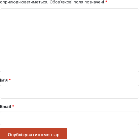
оприлюднюватиметься.
Обов’язкові поля позначені
*
К
о
м
е
н
т
а
р
Ім’я
*
*
Email
*