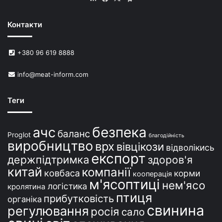
и
н
Контакти
е
й
в
+380 96 619 8888
У
к
info@meat-inform.com
р
а
ї
Теги
н
і
безпека
ачс
баланс
Proglot
благодійність
виробництво
врх
вівцікози
відволікись
експорт
держпідтримка
здоров'я
китай
компанії
ковбаса
корми
кооперація
м'ясоптиці
нем'ясо
логістика
кролятина
птиця
прибутковість
органіка
свинина
регулювання
росія
сало