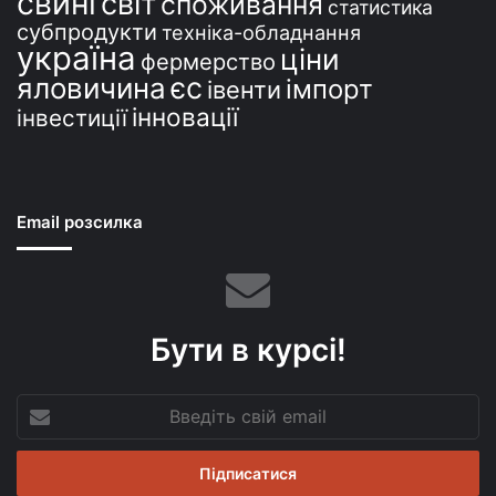
свині
світ
споживання
статистика
субпродукти
техніка-обладнання
україна
ціни
фермерство
єс
яловичина
імпорт
івенти
інновації
інвестиції
Email розсилка
Бути в курсі!
Введіть
свій
email