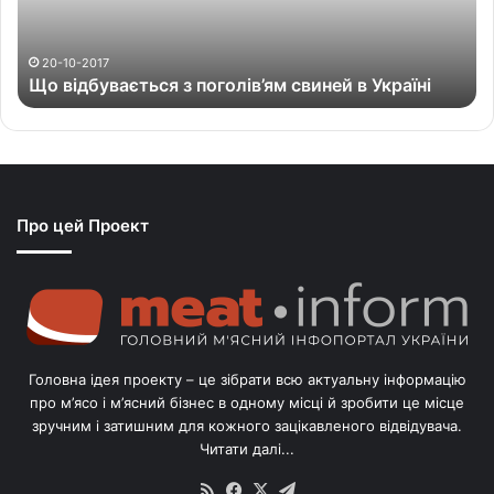
у
в
а
20-10-2017
Що відбувається з поголів’ям свиней в Україні
є
т
ь
с
я
з
Про цей Проект
п
о
г
о
л
і
в
Головна ідея проекту – це зібрати всю актуальну інформацію
’
про м’ясо і м’ясний бізнес в одному місці й зробити це місце
я
зручним і затишним для кожного зацікавленого відвідувача.
м
Читати далі...
с
в
RSS
Facebook
X
Telegram