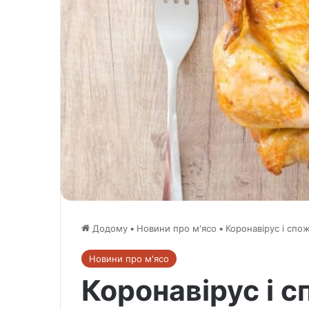
Додому
•
Новини про м'ясо
•
Коронавірус і спо
Новини про м'ясо
Коронавірус і 