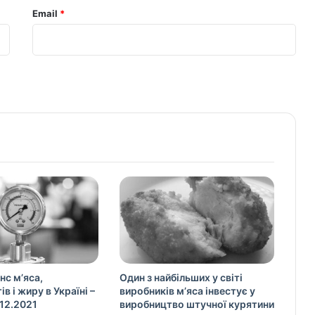
Email
*
нс м’яса,
Один з найбільших у світі
в і жиру в Україні –
виробників м’яса інвестує у
12.2021
виробництво штучної курятини