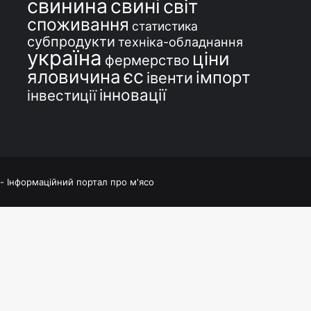
свинина
свині
світ
споживання
статистика
субпродукти
техніка-обладнання
україна
ціни
фермерство
єс
яловичина
імпорт
івенти
інновації
інвестиції
 - Інформаційний портал про м'ясо