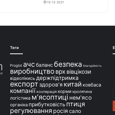
15-12-2021
Теги
E
безпека
ачс
баланс
Proglot
благодійність
виробництво
врх
вівцікози
держпідтримка
відволікись
експорт
китай
здоров'я
ковбаса
компанії
В
корми
кролятина
кооперація
м'ясоптиці
с
нем'ясо
логістика
e
птиця
прибутковість
органіка
регулювання
росія
сало