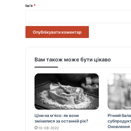
р
Ім’я
*
*
Вам також може бути цікаво
Ціни на м’ясо: як вони
Річний бала
змінилися за останній рік?
субпродукті
Оновлення 
10-08-2022