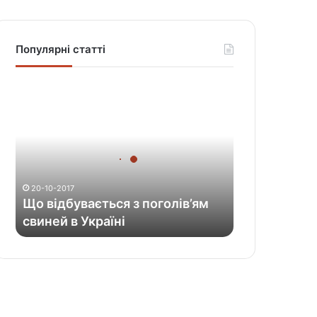
Популярні статті
Щ
о
в
і
д
б
у
20-10-2017
в
Що відбувається з поголів’ям
а
свиней в Україні
є
т
ь
с
я
з
п