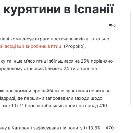
курятини в Іспанії
0
гівлі компенсує втрати постачальників в готельно-
ій асоціації виробників птиці
(Propollo).
чку та інше м’ясо птиці збільшився на 25% порівняно
ередньому становив близько 24 тис. тонн на
 які повідомили про найбільше зростання попиту на
У Мадриді, де першими запровадили заходи щодо
 вже 10 і 11 березня збільшив попит на понад 410
у в Каталонії зафіксувала пік попиту (+13,8% – 470