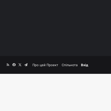
RSS
Facebook
X
Telegram
Про цей Проект
Спільнота
Вхід