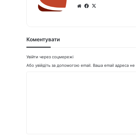
We
Fa
X
bsi
ce
te
bo
ok
Коментувати
Увійти через соцмережі
Або увійдіть за допомогою email. Ваша email адреса 
К
о
м
е
н
т
а