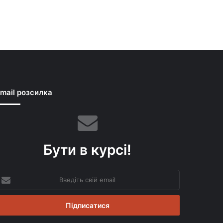
mail розсилка
Бути в курсі!
ведіть
вій
mail