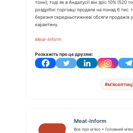
тонн); тоді як в Андалусії він зріс 10% (520 
роздрібні торговці продали на понад 6 тис. 
березня середньотижневі обсяги продажів у 
карантину.
Meat-Inform
Розкажіть про це друзям:
м'ясоптиц
Meat-Inform
Все про м'ясо • Головний м’яс