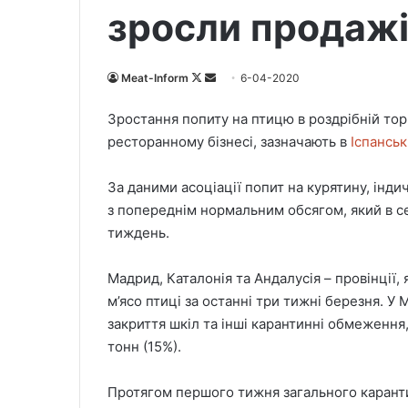
зросли продажі 
Meat-Inform
F
S
6-04-2020
o
e
Зростання попиту на птицю в роздрібній тор
l
n
ресторанному бізнесі, зазначають в
Іспанськ
l
d
o
a
За даними асоціації попит на курятину, інди
w
n
з попереднім нормальним обсягом, який в с
o
e
тиждень.
n
m
X
a
i
Мадрид, Каталонія та Андалусія – провінції,
l
м’ясо птиці за останні три тижні березня. 
закриття шкіл та інші карантинні обмеження,
тонн (15%).
Протягом першого тижня загального карантин