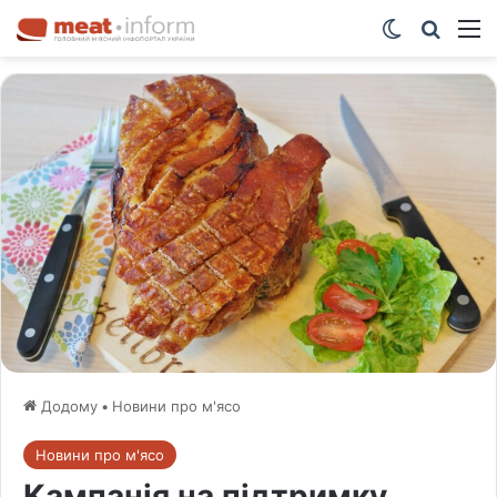
Switch ski
Шукат
М
Додому
•
Новини про м'ясо
Новини про м'ясо
Кампанія на підтримку