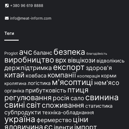
в
+380 96 619 8888
У
к
info@meat-inform.com
р
а
ї
Теги
н
і
безпека
ачс
баланс
Proglot
благодійність
виробництво
врх
вівцікози
відволікись
експорт
держпідтримка
здоров'я
китай
компанії
ковбаса
корми
кооперація
м'ясоптиці
нем'ясо
логістика
кролятина
птиця
прибутковість
органіка
свинина
регулювання
росія
сало
свині
світ
споживання
статистика
субпродукти
техніка-обладнання
україна
ціни
фермерство
єс
яловичина
імпорт
івенти