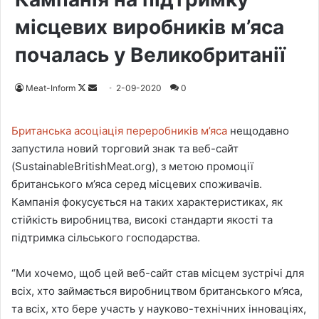
місцевих виробників м’яса
почалась у Великобританії
Meat-Inform
F
S
2-09-2020
0
o
e
l
n
Британська асоціація переробників м’яса
нещодавно
l
d
запустила новий торговий знак та веб-сайт
o
a
(SustainableBritishMeat.org), з метою промоції
w
n
британського м’яса серед місцевих споживачів.
o
e
Кампанія фокусується на таких характеристиках, як
n
m
стійкість виробництва, високі стандарти якості та
X
a
підтримка сільського господарства.
i
l
“Ми хочемо, щоб цей веб-сайт став місцем зустрічі для
всіх, хто займається виробництвом британського м’яса,
та всіх, хто бере участь у науково-технічних інноваціях,