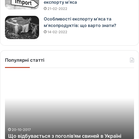
експорту м’яса
21-02-2022
Особливості експорту м’яса та
м’ясопродуктів: що варто знати?
14-02-2022
Популярні статті
Щ
о
в
і
д
б
у
в
а
20-10-2017
Що відбувається з поголів’ям свиней в Україні
є