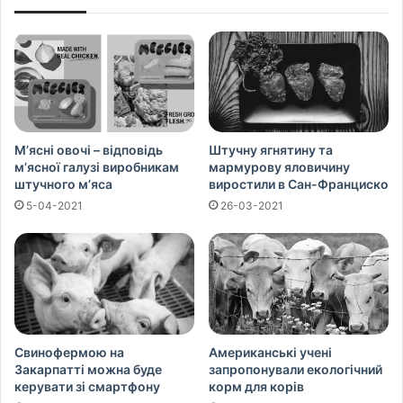
М’ясні овочі – відповідь
Штучну ягнятину та
м’ясної галузі виробникам
мармурову яловичину
штучного м’яса
виростили в Сан-Франциско
5-04-2021
26-03-2021
Свинофермою на
Американські учені
Закарпатті можна буде
запропонували екологічний
керувати зі смартфону
корм для корів