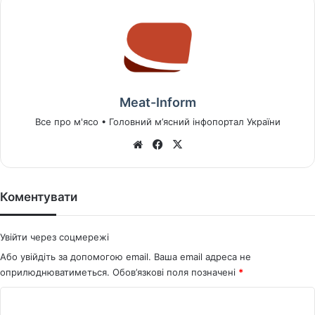
Meat-Inform
Все про м'ясо • Головний м’ясний інфопортал України
We
Fa
X
bsi
ce
te
bo
ok
Коментувати
Увійти через соцмережі
Або увійдіть за допомогою email. Ваша email адреса не
оприлюднюватиметься.
Обов’язкові поля позначені
*
К