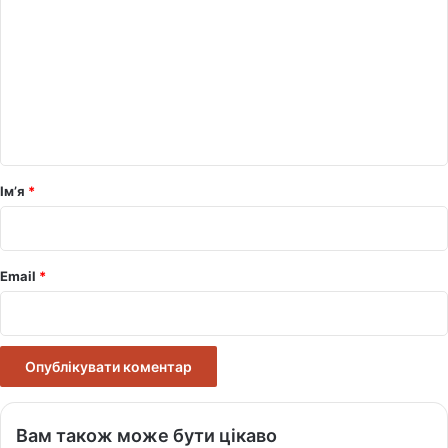
о
м
е
н
т
а
р
Ім’я
*
*
Email
*
Вам також може бути цікаво