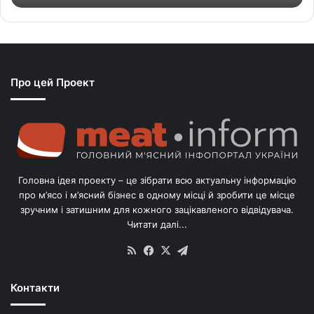
т
ь
с
я
з
Про цей Проект
п
о
г
о
л
і
в
Головна ідея проекту – це зібрати всю актуальну інформацію
’
про м’ясо і м’ясний бізнес в одному місці й зробити це місце
я
зручним і затишним для кожного зацікавленого відвідувача.
м
Читати далі...
с
в
RSS
Facebook
X
Telegram
и
н
Контакти
е
й