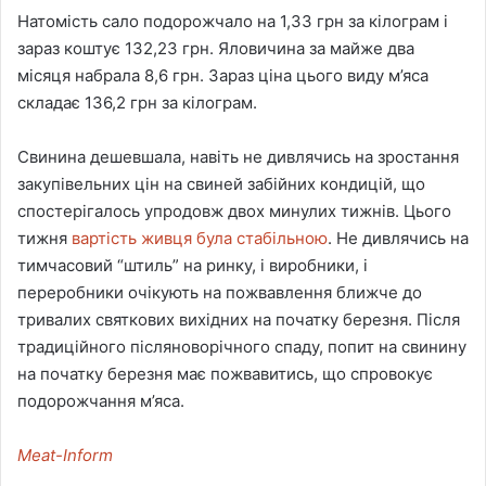
Натомість сало подорожчало на 1,33 грн за кілограм і
зараз коштує 132,23 грн. Яловичина за майже два
місяця набрала 8,6 грн. Зараз ціна цього виду м’яса
складає 136,2 грн за кілограм.
Свинина дешевшала, навіть не дивлячись на зростання
закупівельних цін на свиней забійних кондицій, що
спостерігалось упродовж двох минулих тижнів. Цього
тижня
вартість живця була стабільною
. Не дивлячись на
тимчасовий “штиль” на ринку, і виробники, і
переробники очікують на пожвавлення ближче до
тривалих святкових вихідних на початку березня. Після
традиційного післяноворічного спаду, попит на свинину
на початку березня має пожвавитись, що спровокує
подорожчання м’яса.
Meat-Inform