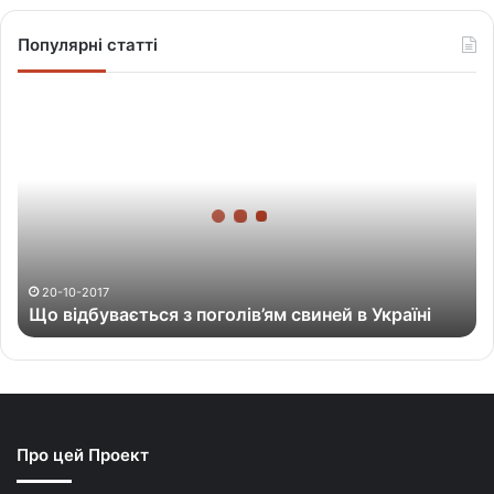
Популярні статті
Щ
о
в
і
д
б
у
в
а
20-10-2017
Що відбувається з поголів’ям свиней в Україні
є
т
ь
с
я
з
Про цей Проект
п
о