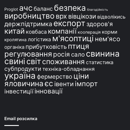
безпека
ачс
баланс
Proglot
благодійність
виробництво
врх
вівцікози
відволікись
експорт
держпідтримка
здоров'я
китай
компанії
ковбаса
корми
кооперація
м'ясоптиці
нем'ясо
логістика
кролятина
птиця
прибутковість
органіка
свинина
регулювання
росія
сало
свині
світ
споживання
статистика
субпродукти
техніка-обладнання
україна
ціни
фермерство
єс
яловичина
імпорт
івенти
інновації
інвестиції
Email розсилка