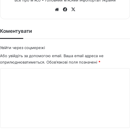
Все про м'ясо • Головний м’ясний інфопортал України
We
Fa
X
bsi
ce
te
bo
ok
Коментувати
Увійти через соцмережі
Або увійдіть за допомогою email. Ваша email адреса не
оприлюднюватиметься.
Обов’язкові поля позначені
*
К
о
м
е
н
т
а