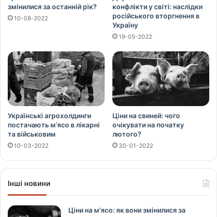
змінилися за останній рік?
конфлікти у світі: наслідки
російського вторгнення в
10-08-2022
Україну
19-05-2022
Українські агрохолдинги
Ціни на свиней: чого
постачають м’ясо в лікарні
очікувати на початку
та військовим
лютого?
10-03-2022
30-01-2022
Інші новини
Ціни на м’ясо: як вони змінилися за