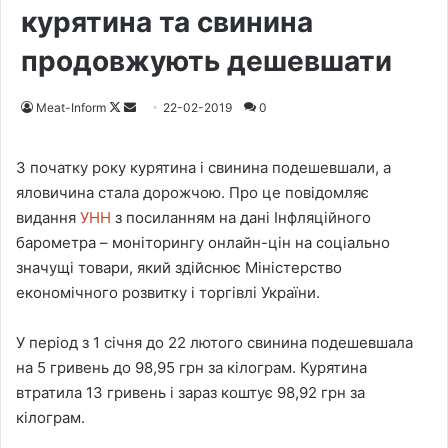
курятина та свинина
продовжують дешевшати
Meat-Inform
F
S
22-02-2019
0
o
e
l
n
З початку року курятина і свинина подешевшали, а
l
d
яловичина стала дорожчою. Про це повідомляє
o
a
видання
УНН
з посиланням на дані Інфляційного
w
n
барометра – моніторингу онлайн-цін на соціально
o
e
значущі товари, який здійснює Міністерство
n
m
економічного розвитку і торгівлі України.
X
a
i
У період з 1 січня до 22 лютого свинина подешевшала
l
на 5 гривень до 98,95 грн за кілограм. Курятина
втратила 13 гривень і зараз коштує 98,92 грн за
кілограм.