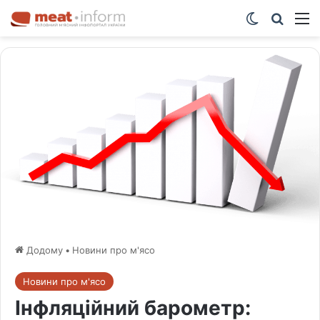
Switch ski
Шукат
М
Додому
•
Новини про м'ясо
Новини про м'ясо
Інфляційний барометр: