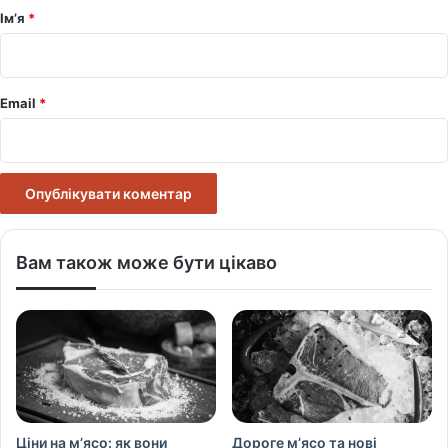
р
Ім’я
*
*
Email
*
Вам також може бути цікаво
Ціни на м’ясо: як вони
Дороге м’ясо та нові