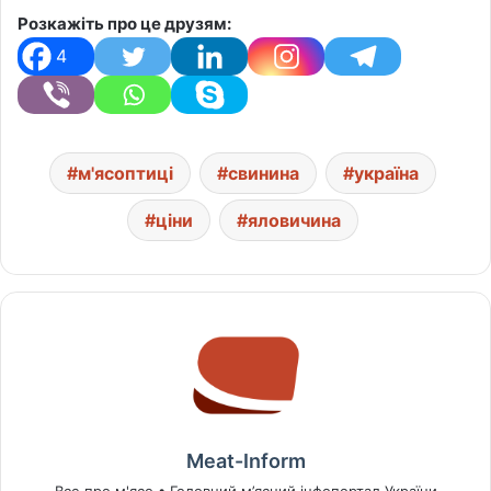
Розкажіть про це друзям:
4
м'ясоптиці
свинина
україна
ціни
яловичина
Meat-Inform