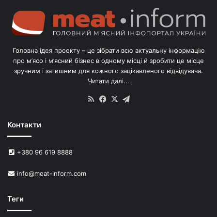
г
о
л
і
в
Головна ідея проекту – це зібрати всю актуальну інформацію
’
про м’ясо і м’ясний бізнес в одному місці й зробити це місце
я
зручним і затишним для кожного зацікавленого відвідувача.
м
Читати далі...
с
в
RSS
Facebook
X
Telegram
и
н
Контакти
е
й
в
+380 96 619 8888
У
к
info@meat-inform.com
р
а
ї
Теги
н
і