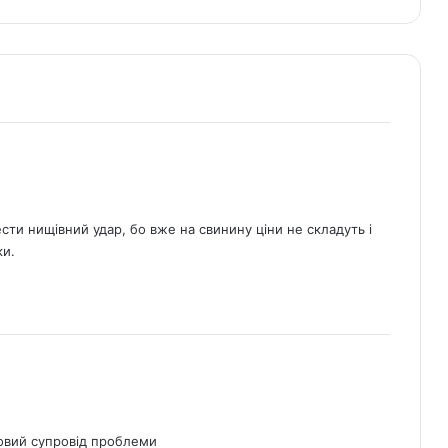
ести нищівний удар, бо вже на свинину ціни не складуть і
ки.
овий супровід проблеми