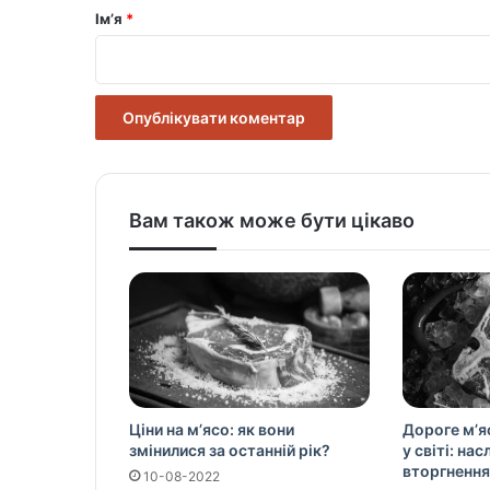
р
Ім’я
*
*
Вам також може бути цікаво
Ціни на м’ясо: як вони
Дороге м’я
змінилися за останній рік?
у світі: на
вторгнення
10-08-2022