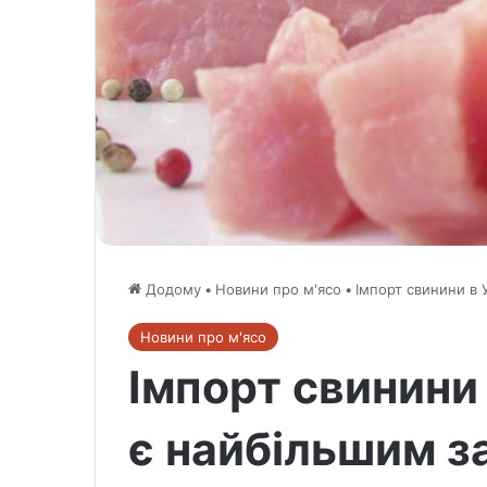
Додому
•
Новини про м'ясо
•
Імпорт свинини в 
Новини про м'ясо
Імпорт свинини
є найбільшим за