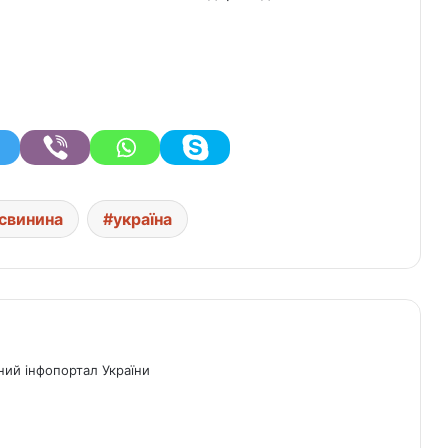
свинина
україна
ний інфопортал України