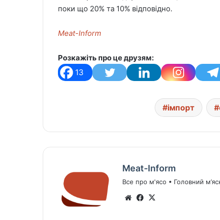
поки що 20% та 10% відповідно.
Meat-Inform
Розкажіть про це друзям:
13
імпорт
Meat-Inform
Все про м'ясо • Головний м’яс
We
Fa
X
bsi
ce