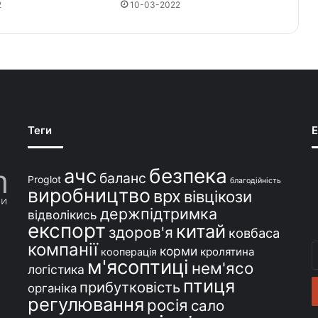
2
10-03-2022
Теги
E
безпека
ачс
баланс
Proglot
благодійність
виробництво
врх
вівцікози
держпідтримка
відволікись
експорт
китай
здоров'я
ковбаса
компанії
В
корми
кролятина
кооперація
м'ясоптиці
с
нем'ясо
логістика
e
птиця
прибутковість
органіка
регулювання
росія
сало