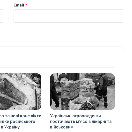
Email
*
со та нові конфлікти
Українські агрохолдинги
слідки російського
постачають м’ясо в лікарні та
 в Україну
військовим