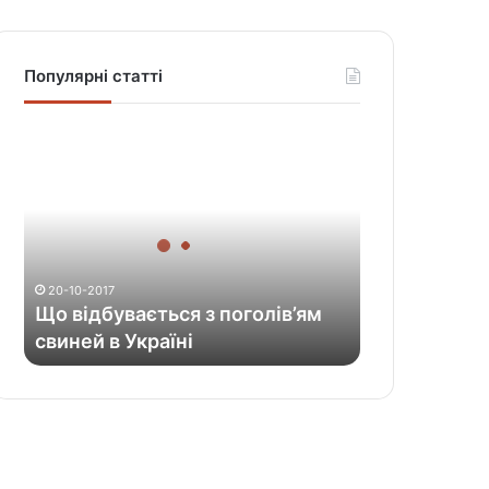
Популярні статті
Щ
о
в
і
д
б
у
20-10-2017
в
Що відбувається з поголів’ям
а
свиней в Україні
є
т
ь
с
я
з
п