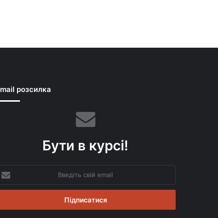
mail розсилка
Бути в курсі!
ведіть
вій
mail