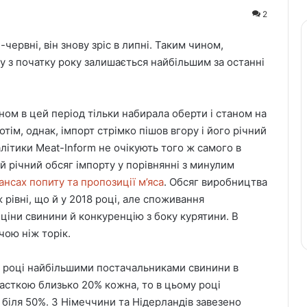
2
червні, він знову зріс в липні. Таким чином,
ну з початку року залишається найбільшим за останні
ном в цей період тільки набирала оберти і станом на
отім, однак, імпорт стрімко пішов вгору і його річний
алітики Meat-Inform не очікують того ж самого в
 річний обсяг імпорту у порівнянні з минулим
ансах попиту та пропозиції м’яса
. Обсяг виробництва
рівні, що й у 2018 році, але споживання
 ціни свинини й конкуренцію з боку курятини. В
чою ніж торік.
у році найбільшими постачальниками свинини в
часткою близько 20% кожна, то в цьому році
біля 50%. З Німеччини та Нідерландів завезено