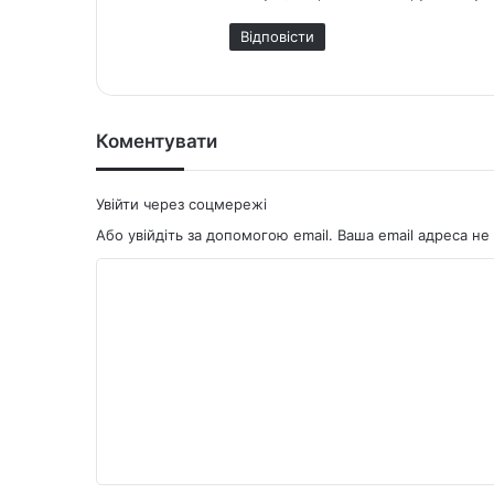
а
Відповіcти
в
:
Коментувати
Увійти через соцмережі
Або увійдіть за допомогою email. Ваша email адреса 
К
о
м
е
н
т
а