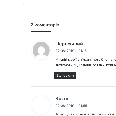
te
bo
ok
2 коментарів
с
Пересічний
к
27-08-2019 о 21:18
а
Мясній мафії в Україні потрібно нан
з
витягують із українців останні копій
а
в
Відповіcти
:
с
Buzun
к
27-08-2019 о 21:55
а
Тому що виробники ігнорують наук
з