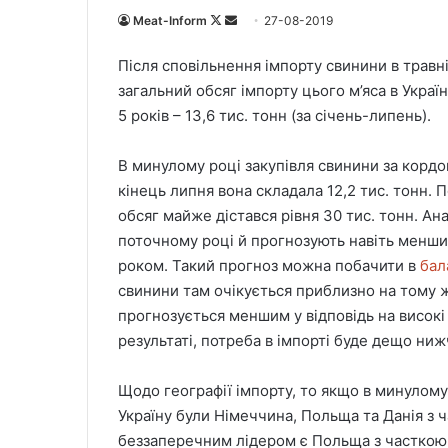
Meat-Inform
F
S
27-08-2019
o
e
Після сповільнення імпорту свинини в травні-
l
n
загальний обсяг імпорту цього м’яса в Украї
l
d
5 років – 13,6 тис. тонн (за січень-липень).
o
a
w
n
В минулому році закупівля свинини за кордо
o
e
кінець липня вона складала 12,2 тис. тонн. П
n
m
X
a
обсяг майже дістався рівня 30 тис. тонн. Ан
i
поточному році й прогнозують навіть менший
l
роком. Такий прогноз можна побачити в
бал
свинини там очікується приблизно на тому ж 
прогнозується меншим у відповідь на високі
результаті, потреба в імпорті буде дещо ниж
Щодо географії імпорту, то якщо в минулом
Україну були Німеччина, Польща та Данія з 
беззаперечним лідером є Польща з часткою 