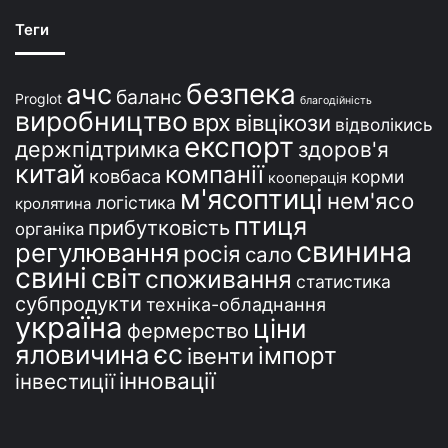
а
ї
Теги
н
і
безпека
ачс
баланс
Proglot
благодійність
виробництво
врх
вівцікози
відволікись
експорт
держпідтримка
здоров'я
китай
компанії
ковбаса
корми
кооперація
м'ясоптиці
нем'ясо
логістика
кролятина
птиця
прибутковість
органіка
свинина
регулювання
росія
сало
свині
світ
споживання
статистика
субпродукти
техніка-обладнання
україна
ціни
фермерство
єс
яловичина
імпорт
івенти
інновації
інвестиції