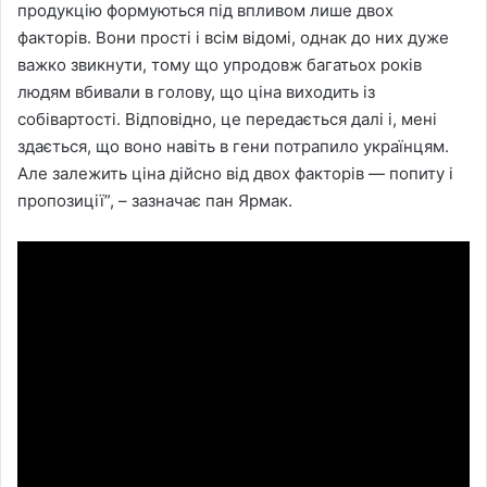
продукцію формуються під впливом лише двох
факторів. Вони прості і всім відомі, однак до них дуже
важко звикнути, тому що упродовж багатьох років
людям вбивали в голову, що ціна виходить із
собівартості. Відповідно, це передається далі і, мені
здається, що воно навіть в гени потрапило українцям.
Але залежить ціна дійсно від двох факторів — попиту і
пропозиції”, – зазначає пан Ярмак.