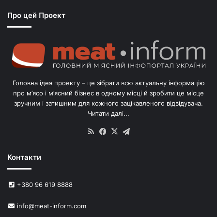
з
Про цей Проект
п
о
г
о
л
і
в
Головна ідея проекту – це зібрати всю актуальну інформацію
’
про м’ясо і м’ясний бізнес в одному місці й зробити це місце
я
зручним і затишним для кожного зацікавленого відвідувача.
м
Читати далі...
с
в
RSS
Facebook
X
Telegram
и
н
Контакти
е
й
в
+380 96 619 8888
У
к
info@meat-inform.com
р