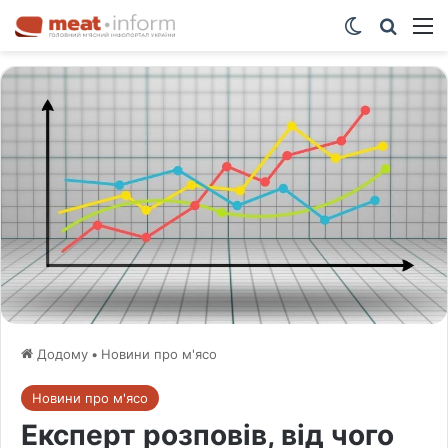
Switch ski
Шукат
М
Додому
•
Новини про м'ясо
Новини про м'ясо
Експерт розповів, від чого