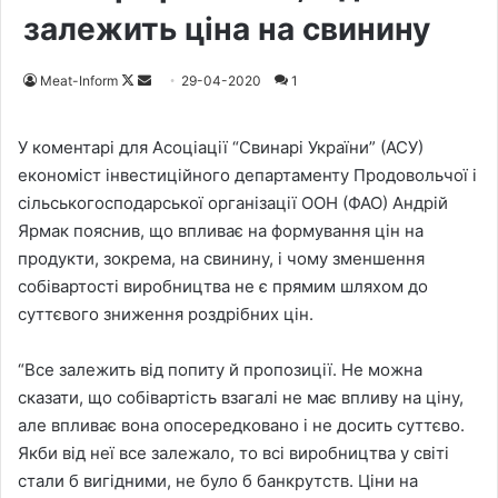
залежить ціна на свинину
Meat-Inform
F
S
29-04-2020
1
o
e
l
n
У коментарі для Асоціації “Свинарі України” (АСУ)
l
d
економіст інвестиційного департаменту Продовольчої і
o
a
сільськогосподарської організації ООН (ФАО) Андрій
w
n
Ярмак пояснив, що впливає на формування цін на
o
e
продукти, зокрема, на свинину, і чому зменшення
n
m
собівартості виробництва не є прямим шляхом до
X
a
суттєвого зниження роздрібних цін.
i
l
“Все залежить від попиту й пропозиції. Не можна
сказати, що собівартість взагалі не має впливу на ціну,
але впливає вона опосередковано і не досить суттєво.
Якби від неї все залежало, то всі виробництва у світі
стали б вигідними, не було б банкрутств. Ціни на