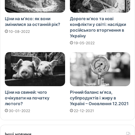
Ціни на м’ясо: як вони
Дороге м’ясо та нові
змінилися за останній рік?
конфлікти у світі: наслідки
російського вторгнення в
10-08-2022
Україну
19-05-2022
Ціни на свиней: чого
Річний баланс м’яса,
очікувати на початку
субпродуктів і жиру в
лютого?
Україні – Оновлення 12.2021
30-01-2022
22-12-2021
Інші новини