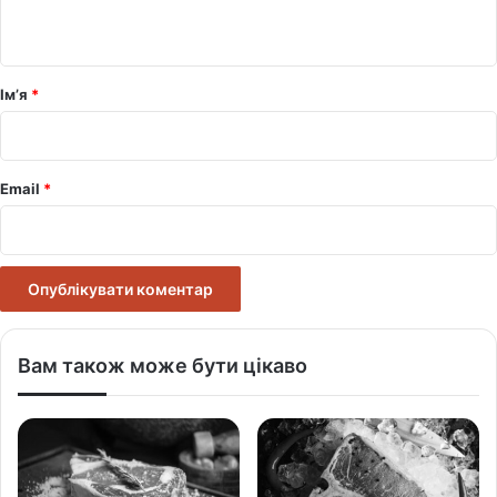
т
а
р
Ім’я
*
*
Email
*
Вам також може бути цікаво