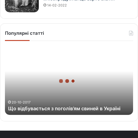
14-02-2022
Популярні статті
Щ
о
в
і
д
б
у
в
а
20-10-2017
Що відбувається з поголів’ям свиней в Україні
є
т
ь
с
я