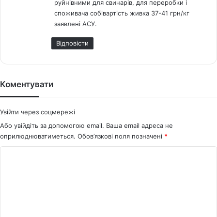
руйнівними для свинарів, для переробки і
споживача собівартість живка 37-41 грн/кг
заявлені АСУ.
Відповіcти
Коментувати
Увійти через соцмережі
Або увійдіть за допомогою email. Ваша email адреса не
оприлюднюватиметься.
Обов’язкові поля позначені
*
К
о
м
е
н