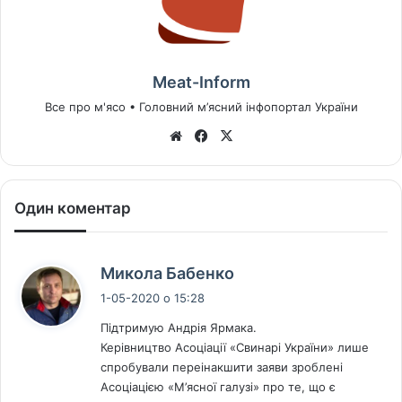
Meat-Inform
Все про м'ясо • Головний м’ясний інфопортал України
We
Fa
X
bsi
ce
te
bo
ok
Один коментар
с
Микола Бабенко
к
1-05-2020 о 15:28
а
Підтримую Андрія Ярмака.
з
Керівництво Асоціації «Свинарі України» лише
а
спробували переінакшити заяви зроблені
в
Асоціацією «М’ясної галузі» про те, що є
: