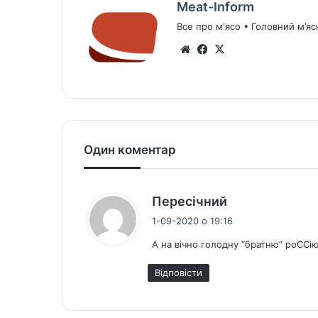
Meat-Inform
Все про м'ясо • Головний м’яс
We
Fa
X
bsi
ce
te
bo
ok
Один коментар
с
Пересічний
к
1-09-2020 о 19:16
а
А на вічно голодну “братню” роССі
з
а
Відповіcти
в
: