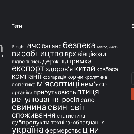
Теги
E
безпека
ачс
баланс
Proglot
благодійність
виробництво
врх
вівцікози
держпідтримка
відволікись
експорт
китай
здоров'я
ковбаса
компанії
В
корми
кролятина
кооперація
м'ясоптиці
с
нем'ясо
логістика
e
птиця
прибутковість
органіка
регулювання
росія
сало
свинина
свині
світ
споживання
статистика
субпродукти
техніка-обладнання
україна
ціни
фермерство