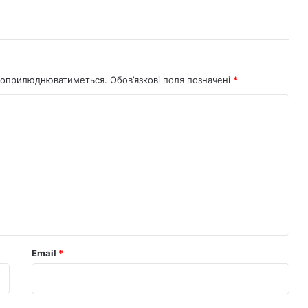
не оприлюднюватиметься.
Обов’язкові поля позначені
*
Email
*