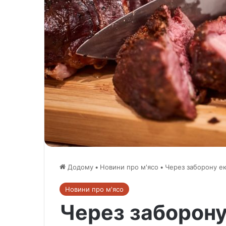
Додому
•
Новини про м'ясо
•
Через заборону екс
Новини про м'ясо
Через заборону