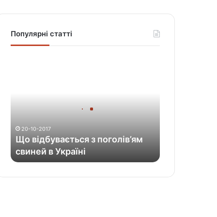
Популярні статті
Щ
о
в
і
д
б
у
20-10-2017
в
Що відбувається з поголів’ям
а
свиней в Україні
є
т
ь
с
я
з
п