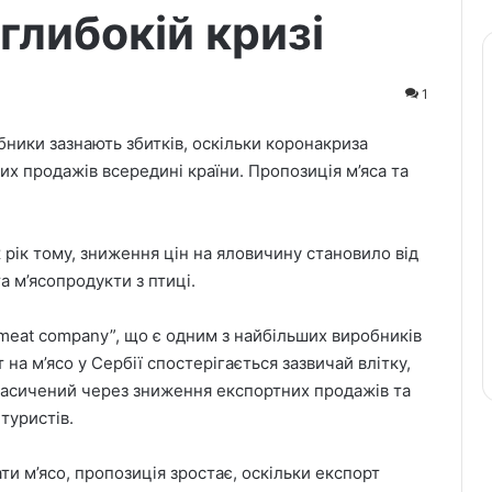
 глибокій кризі
1
бники зазнають збитків, оскільки коронакриза
х продажів всередині країни. Пропозиція м’яса та
 рік тому, зниження цін на яловичину становило від
а м’ясопродукти з птиці.
c meat company”, що є одним з найбільших виробників
 на м’ясо у Сербії спостерігається зазвичай влітку,
 насичений через зниження експортних продажів та
туристів.
и м’ясо, пропозиція зростає, оскільки експорт