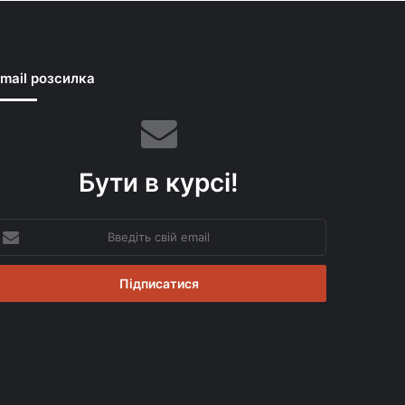
mail розсилка
Бути в курсі!
ведіть
вій
mail