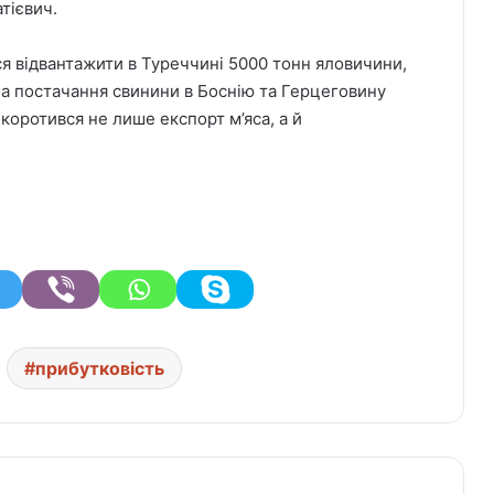
тієвич.
ся відвантажити в Туреччині 5000 тонн яловичини,
, а постачання свинини в Боснію та Герцеговину
оротився не лише експорт м’яса, а й
прибутковість