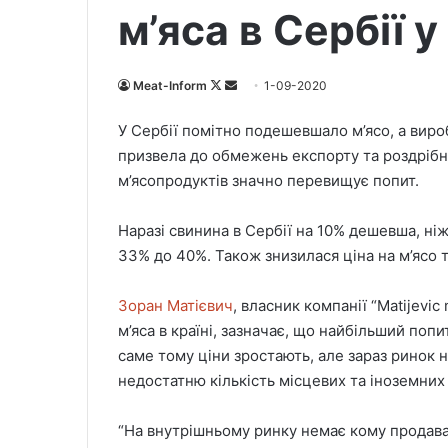
м’яса в Сербії у
Meat-Inform
F
S
1-09-2020
o
e
У Сербії помітно подешевшало м’ясо, а виро
l
n
призвела до обмежень експорту та роздрібни
l
d
м’ясопродуктів значно перевищує попит.
o
a
w
n
Наразі свинина в Сербії на 10% дешевша, ніж
o
e
33% до 40%. Також знизилася ціна на м’ясо т
n
m
X
a
i
Зоран Матієвич
, власник компанії “Matijevi
l
м’яса в країні, зазначає, що найбільший попит
саме тому ціни зростають, але зараз ринок
недостатню кількість місцевих та іноземних 
“На внутрішньому ринку немає кому продават