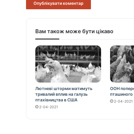
Вам також може бути цікаво
Лютневі шторми матимуть
ООН попере
тривалий вплив на галузь
пташиного 
птахівництва в США
2-04-2021
2-04-2021