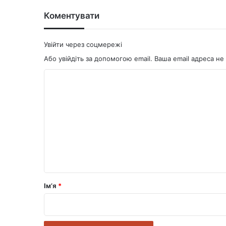
Коментувати
Увійти через соцмережі
Або увійдіть за допомогою email. Ваша email адреса 
К
о
м
е
н
т
а
р
Ім’я
*
*