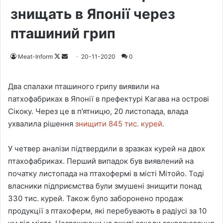
знищать в Японії через
пташиний грип
Meat-Inform
F
S
20-11-2020
0
o
e
l
n
Два спалахи пташиного грипу виявили на
l
d
патхофабриках в Японії в префектурі Кагава на острові
o
a
Сікоку. Через це в п’ятницю, 20 листопада, влада
w
n
ухвалила рішення
знищити 845 тис. курей
.
o
e
n
m
У четвер аналізи підтвердили в зразках курей на двох
X
a
птахофабриках. Перший випадок був виявлений на
i
початку листопада на птахофермі в місті Мітойо. Тоді
l
власники підприємства були змушені знищити понад
330 тис. курей. Також було заборонено продаж
продукції з птахоферм, які перебувають в радіусі за 10