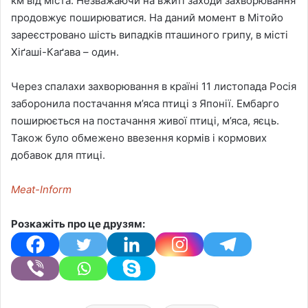
км від міста. Незважаючи на вжиті заходи захворювання
продовжує поширюватися. На даний момент в Мітойо
зареєстровано шість випадків пташиного грипу, в місті
Хіґаші-Каґава – один.
Через спалахи захворювання в країні 11 листопада Росія
заборонила постачання м’яса птиці з Японії. Ембарго
поширюється на постачання живої птиці, м’яса, яєць.
Також було обмежено ввезення кормів і кормових
добавок для птиці.
Meat-Inform
Розкажіть про це друзям: