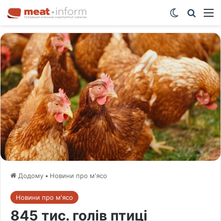
Switch ski
Шукат
М
Додому
•
Новини про м'ясо
Новини про м'ясо
845 тис. голів птиці