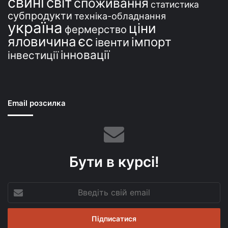
свині
світ
споживання
статистика
субпродукти
техніка-обладнання
україна
ціни
фермерство
єс
яловичина
імпорт
івенти
інновації
інвестиції
Email розсилка
Бути в курсі!
Введіть
свій
email