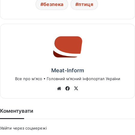
безпека
птиця
Meat-Inform
Все про м'ясо • Головний м’ясний інфопортал України
We
Fa
X
bsi
ce
te
bo
ok
Коментувати
Увійти через соцмережі