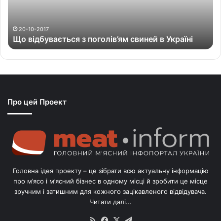
у
в
а
20-10-2017
Що відбувається з поголів’ям свиней в Україні
є
т
ь
с
я
з
Про цей Проект
п
о
г
о
л
і
в
Головна ідея проекту – це зібрати всю актуальну інформацію
’
про м’ясо і м’ясний бізнес в одному місці й зробити це місце
я
зручним і затишним для кожного зацікавленого відвідувача.
м
Читати далі...
с
в
RSS
Facebook
X
Telegram