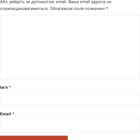
Або увійдіть за допомогою email. Ваша email адреса не
оприлюднюватиметься.
Обов’язкові поля позначені
*
К
о
м
е
н
т
а
р
Ім’я
*
*
Email
*