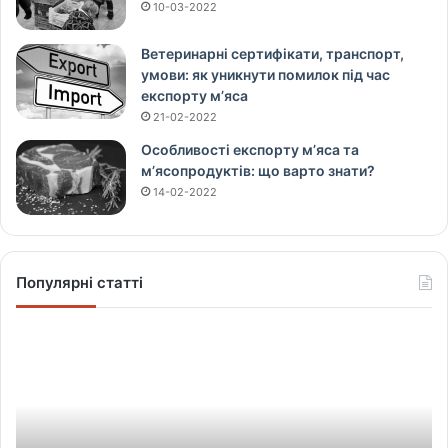
10-03-2022
Ветеринарні сертифікати, транспорт,
умови: як уникнути помилок під час
експорту м’яса
21-02-2022
Особливості експорту м’яса та
м’ясопродуктів: що варто знати?
14-02-2022
Популярні статті
Щ
о
в
і
д
б