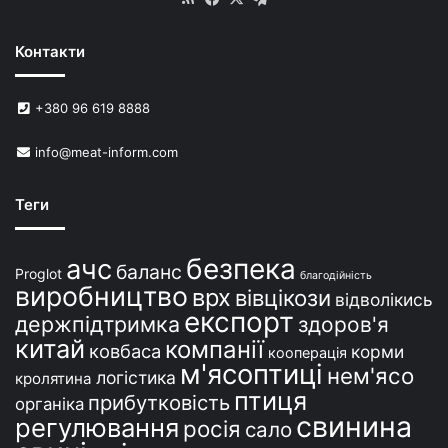
и
н
Контакти
е
й
в
+380 96 619 8888
У
к
info@meat-inform.com
р
а
ї
Теги
н
і
безпека
ачс
баланс
Proglot
благодійність
виробництво
врх
вівцікози
відволікись
експорт
держпідтримка
здоров'я
китай
компанії
ковбаса
корми
кооперація
м'ясоптиці
нем'ясо
логістика
кролятина
птиця
прибутковість
органіка
свинина
регулювання
росія
сало