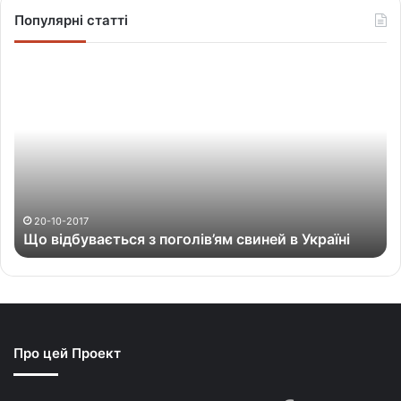
Популярні статті
Щ
о
в
і
д
б
у
в
а
20-10-2017
Що відбувається з поголів’ям свиней в Україні
є
т
ь
с
я
з
Про цей Проект
п
о
г