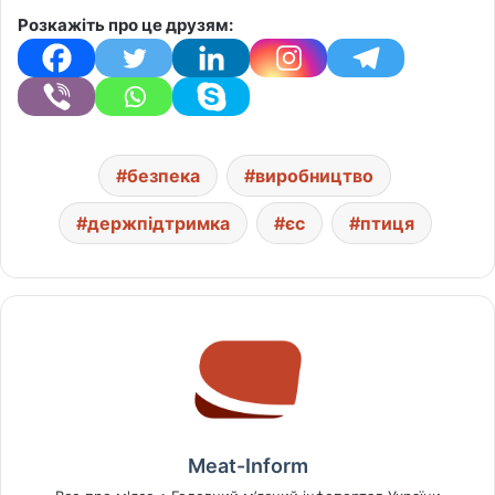
Розкажіть про це друзям:
безпека
виробництво
держпідтримка
єс
птиця
Meat-Inform