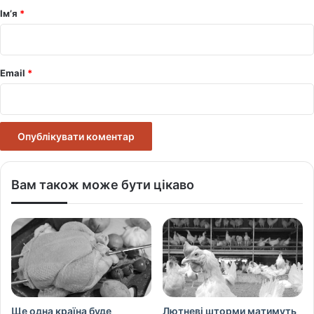
р
Ім’я
*
*
Email
*
Вам також може бути цікаво
Ще одна країна буде
Лютневі шторми матимуть