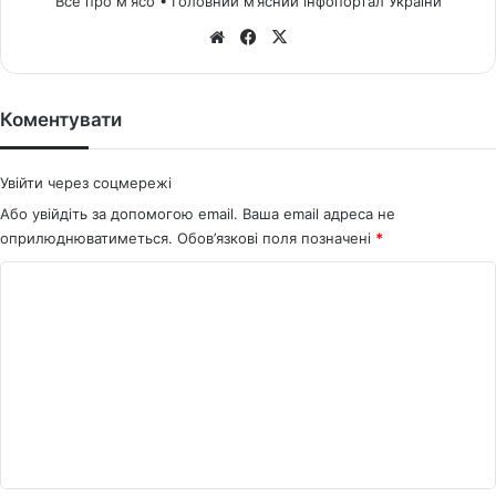
Все про м'ясо • Головний м’ясний інфопортал України
We
Fa
X
bsi
ce
te
bo
ok
Коментувати
Увійти через соцмережі
Або увійдіть за допомогою email. Ваша email адреса не
оприлюднюватиметься.
Обов’язкові поля позначені
*
К
о
м
е
н
т
а