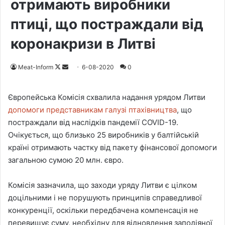
отримають виробники
птиці, що постраждали від
коронакризи в Литві
Meat-Inform
F
S
6-08-2020
0
o
e
l
n
Європейська Комісія схвалила надання урядом Литви
l
d
допомоги представникам галузі птахівництва
, що
o
a
постраждали від наслідків пандемії COVID-19.
w
n
Очікується, що близько 25 виробників у балтійській
o
e
країні отримають частку від пакету фінансової допомоги
n
m
загальною сумою 20 млн. євро.
X
a
i
Комісія зазначила, що заходи уряду Литви є цілком
l
доцільними і не порушують принципів справедливої
конкуренції, оскільки передбачена компенсація не
перевищує суму, необхідну для відновлення заподіяної