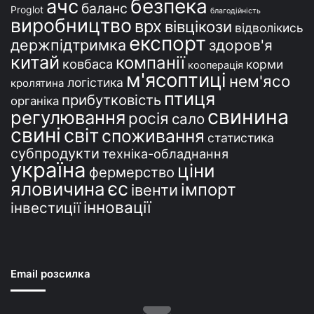
безпека
ачс
баланс
Proglot
благодійність
виробництво
врх
вівцікози
відволікись
експорт
держпідтримка
здоров'я
китай
компанії
ковбаса
корми
кооперація
м'ясоптиці
нем'ясо
логістика
кролятина
птиця
прибутковість
органіка
свинина
регулювання
росія
сало
свині
світ
споживання
статистика
субпродукти
техніка-обладнання
україна
ціни
фермерство
єс
яловичина
імпорт
івенти
інновації
інвестиції
Email розсилка