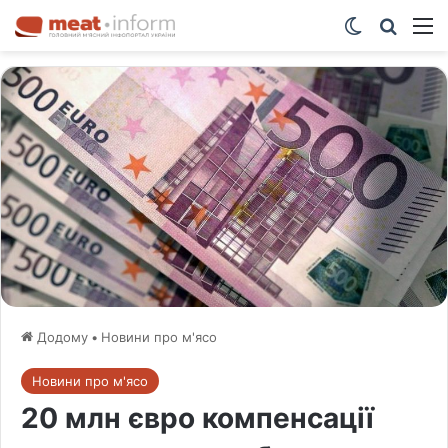
Switch ski
Шукат
М
Додому
•
Новини про м'ясо
Новини про м'ясо
20 млн євро компенсації