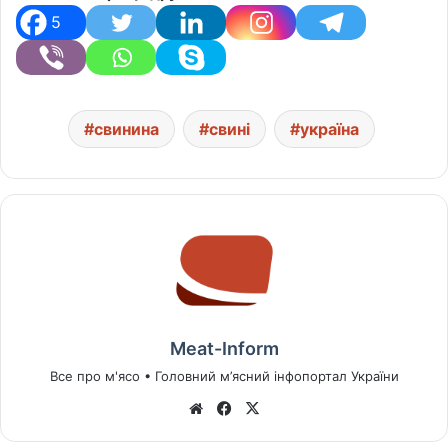
5
свинина
свині
україна
Meat-Inform
Все про м'ясо • Головний м’ясний інфопортал України
We
Fa
X
bsi
ce