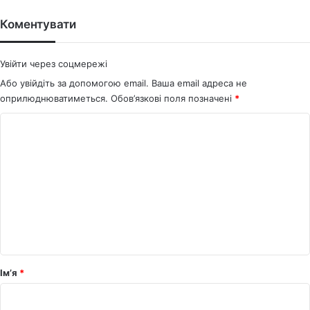
te
bo
ok
Коментувати
Увійти через соцмережі
Або увійдіть за допомогою email. Ваша email адреса не
оприлюднюватиметься.
Обов’язкові поля позначені
*
К
о
м
е
н
т
а
р
Ім’я
*
*