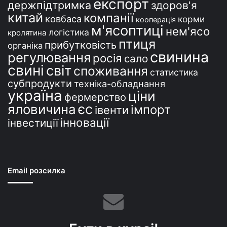
експорт
держпідтримка
здоров'я
китай
компанії
ковбаса
корми
кооперація
м'ясоптиці
нем'ясо
логістика
кролятина
птиця
прибутковість
органіка
свинина
регулювання
росія
сало
свині
світ
споживання
статистика
субпродукти
техніка-обладнання
україна
ціни
фермерство
єс
яловичина
імпорт
івенти
інновації
інвестиції
Email розсилка