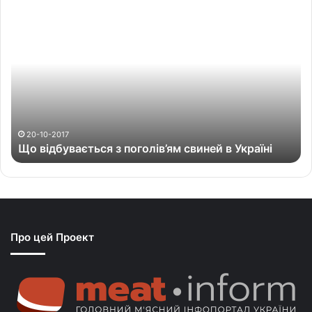
Щ
о
в
і
д
б
у
в
а
20-10-2017
Що відбувається з поголів’ям свиней в Україні
є
т
ь
с
я
з
Про цей Проект
п
о
г
о
л
і