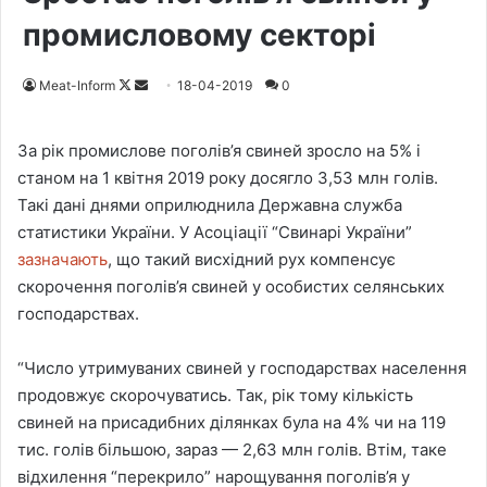
промисловому секторі
Meat-Inform
F
S
18-04-2019
0
o
e
l
n
За рік промислове поголів’я свиней зросло на 5% і
l
d
станом на 1 квітня 2019 року досягло 3,53 млн голів.
o
a
Такі дані днями оприлюднила Державна служба
w
n
статистики України. У Асоціації “Свинарі України”
o
e
зазначають
, що такий висхідний рух компенсує
n
m
скорочення поголів’я свиней у особистих селянських
X
a
господарствах.
i
l
“Число утримуваних свиней у господарствах населення
продовжує скорочуватись. Так, рік тому кількість
свиней на присадибних ділянках була на 4% чи на 119
тис. голів більшою, зараз — 2,63 млн голів. Втім, таке
відхилення “перекрило” нарощування поголів’я у