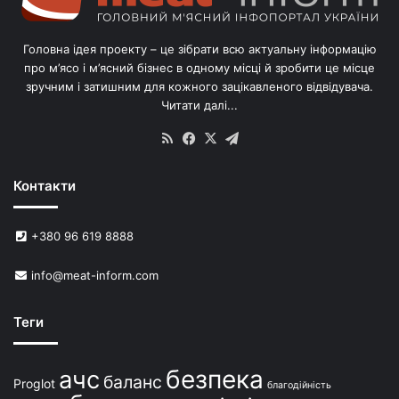
і
в
Головна ідея проекту – це зібрати всю актуальну інформацію
’
про м’ясо і м’ясний бізнес в одному місці й зробити це місце
я
зручним і затишним для кожного зацікавленого відвідувача.
м
Читати далі...
с
в
RSS
Facebook
X
Telegram
и
н
Контакти
е
й
в
+380 96 619 8888
У
к
info@meat-inform.com
р
а
ї
Теги
н
і
безпека
ачс
баланс
Proglot
благодійність