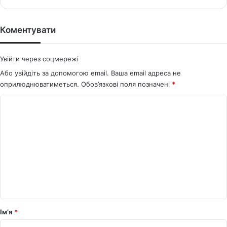
bsi
ce
te
bo
ok
Коментувати
Увійти через соцмережі
Або увійдіть за допомогою email. Ваша email адреса не
оприлюднюватиметься.
Обов’язкові поля позначені
*
К
о
м
е
н
т
а
р
Ім’я
*
*