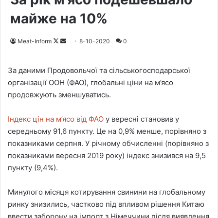
майже на 10%
Meat-Inform
F
S
8-10-2020
0
o
e
l
n
За даними Продовольчої та сільськогосподарської
l
d
організації ООН (ФАО), глобальні ціни на м’ясо
o
a
продовжують зменшуватись.
w
n
o
e
Індекс цін на м’ясо від ФАО
у вересні становив у
n
m
середньому 91,6 пункту. Це на 0,9% менше, порівняно з
X
a
показниками серпня. У річному обчисленні (порівняно з
i
показниками вересня 2019 року) індекс знизився на 9,5
l
пункту (9,4%).
Минулого місяця котирування свинини на глобальному
ринку знизились, частково під впливом рішення Китаю
ввести заборону на імпорт з Німеччини після виявлення