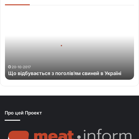
Щ
о
в
і
д
б
у
в
а
20-10-2017
Що відбувається з поголів’ям свиней в Україні
є
т
ь
с
я
з
Про цей Проект
п
о
г
о
л