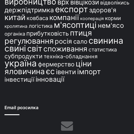
виробництво
врх
вівцікози
відволікись
експорт
держпідтримка
здоров'я
китай
компанії
ковбаса
корми
кооперація
м'ясоптиці
нем'ясо
логістика
кролятина
птиця
прибутковість
органіка
свинина
регулювання
росія
сало
свині
світ
споживання
статистика
субпродукти
техніка-обладнання
україна
ціни
фермерство
єс
яловичина
імпорт
івенти
інновації
інвестиції
Email розсилка