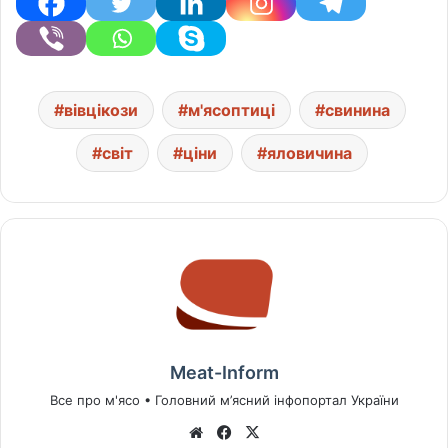
вівцікози
м'ясоптиці
свинина
світ
ціни
яловичина
Meat-Inform
Все про м'ясо • Головний м’ясний інфопортал України
We
Fa
X