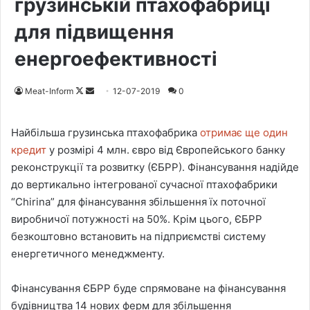
грузинській птахофабриці
для підвищення
енергоефективності
Meat-Inform
F
S
12-07-2019
0
o
e
l
n
Найбільша грузинська птахофабрика
отримає ще один
l
d
кредит
у розмірі 4 млн. євро від Європейського банку
o
a
реконструкції та розвитку (ЄБРР). Фінансування надійде
w
n
до вертикально інтегрованої сучасної птахофабрики
o
e
“Chirina” для фінансування збільшення їх поточної
n
m
виробничої потужності на 50%. Крім цього, ЄБРР
X
a
безкоштовно встановить на підприємстві систему
i
енергетичного менеджменту.
l
Фінансування ЄБРР буде спрямоване на фінансування
будівництва 14 нових ферм для збільшення