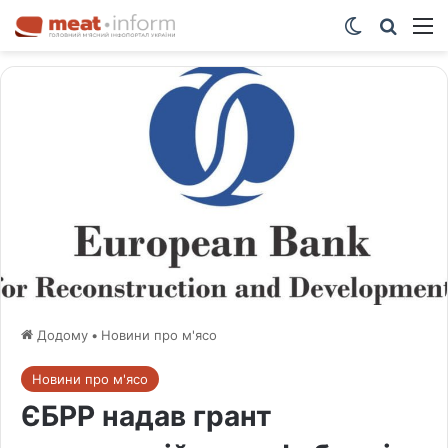
Switch ski
Шукат
М
Додому
•
Новини про м'ясо
Новини про м'ясо
ЄБРР надав грант