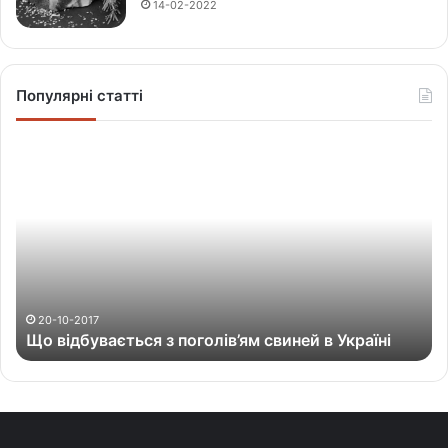
14-02-2022
Популярні статті
Щ
о
в
і
д
б
у
в
а
20-10-2017
Що відбувається з поголів’ям свиней в Україні
є
т
ь
с
я
з