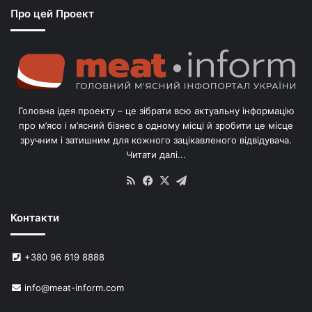
Про цей Проект
п
о
г
о
л
і
в
Головна ідея проекту – це зібрати всю актуальну інформацію
’
про м’ясо і м’ясний бізнес в одному місці й зробити це місце
я
зручним і затишним для кожного зацікавленого відвідувача.
м
Читати далі...
с
в
RSS
Facebook
X
Telegram
и
н
Контакти
е
й
в
+380 96 619 8888
У
к
info@meat-inform.com
р
а