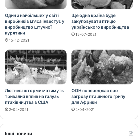
Один з найбільших у світі
Ще одна країна буде
виробників м’яса інвестує у
закуповувати птицю
виробництво штучної
українського виробництва
курятини
15-07-2021
15-12-2021
Лютневі шторми матимуть
ООН попереджає про
тривалий вплив на галузь
загрозу пташиного грипу
птахівництва в США
для Африки
2-04-2021
2-04-2021
Інші новини