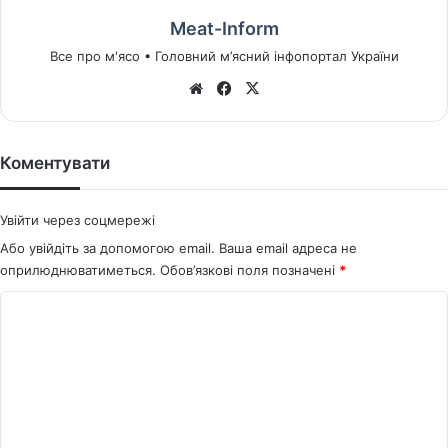
Meat-Inform
Все про м'ясо • Головний м’ясний інфопортал України
We
Fa
X
bsi
ce
te
bo
ok
Коментувати
Увійти через соцмережі
Або увійдіть за допомогою email. Ваша email адреса не
оприлюднюватиметься.
Обов’язкові поля позначені
*
К
о
м
е
н