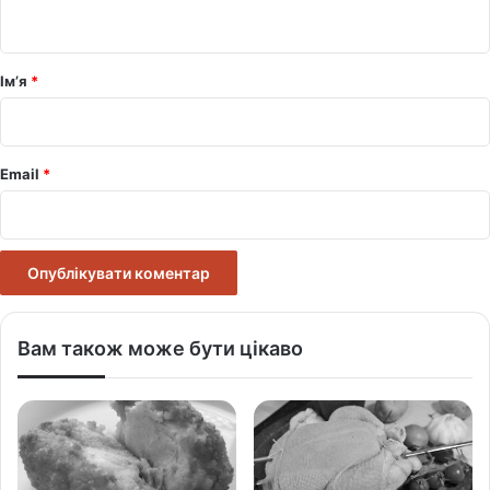
т
а
р
Ім’я
*
*
Email
*
Вам також може бути цікаво