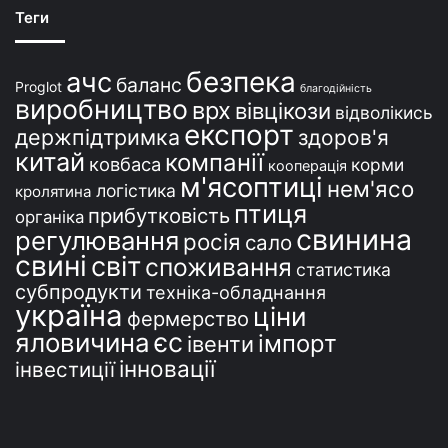
ї
Теги
н
і
безпека
ачс
баланс
Proglot
благодійність
виробництво
врх
вівцікози
відволікись
експорт
держпідтримка
здоров'я
китай
компанії
ковбаса
корми
кооперація
м'ясоптиці
нем'ясо
логістика
кролятина
птиця
прибутковість
органіка
свинина
регулювання
росія
сало
свині
світ
споживання
статистика
субпродукти
техніка-обладнання
україна
ціни
фермерство
єс
яловичина
імпорт
івенти
інновації
інвестиції