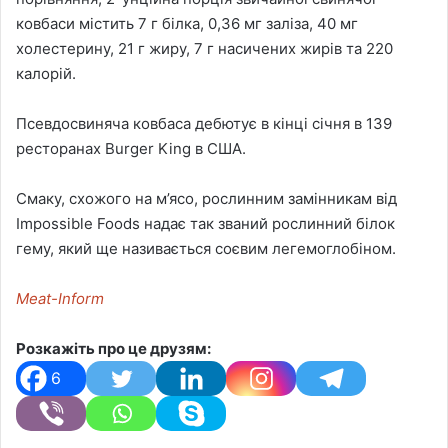
ковбаси містить 7 г білка, 0,36 мг заліза, 40 мг
холестерину, 21 г жиру, 7 г насичених жирів та 220
калорій.
Псевдосвиняча ковбаса дебютує в кінці січня в 139
ресторанах Burger King в США.
Смаку, схожого на м’ясо, рослинним замінникам від
Impossible Foods надає так званий рослинний білок
гему, який ще називається соєвим легемоглобіном.
Meat-Inform
Розкажіть про це друзям:
6