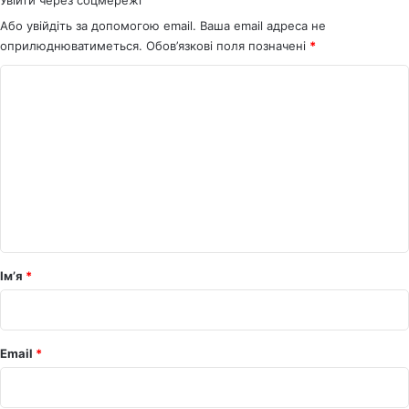
Або увійдіть за допомогою email. Ваша email адреса не
оприлюднюватиметься.
Обов’язкові поля позначені
*
К
о
м
е
н
т
а
р
Ім’я
*
*
Email
*