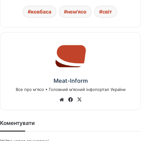
ковбаса
нем'ясо
світ
Meat-Inform
Все про м'ясо • Головний м’ясний інфопортал України
We
Fa
X
bsi
ce
te
bo
ok
Коментувати
Увійти через соцмережі