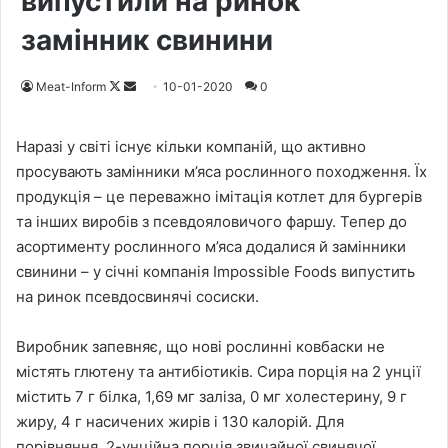
випустили на ринок
замінник свинини
Meat-Inform
F
S
10-01-2020
0
o
e
l
n
Наразі у світі існує кільки компаній, що активно
l
d
просувають замінники м’яса рослинного походження. Їх
o
a
продукція – це переважно імітація котлет для бургерів
w
n
та інших виробів з псевдояловичого фаршу. Тепер до
o
e
асортименту рослинного м’яса додалися й замінники
n
m
свинини – у січні компанія Impossible Foods випустить
X
a
на ринок псевдосвинячі сосиски.
i
l
Виробник запевняє, що нові рослинні ковбаски не
містять глютену та антибіотиків. Сира порція на 2 унції
містить 7 г білка, 1,69 мг заліза, 0 мг холестерину, 9 г
жиру, 4 г насичених жирів і 130 калорій. Для
порівняння, 2-унційна порція звичайної свинячої