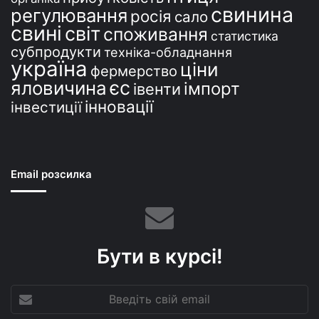
свинина
регулювання
росія
сало
свині
світ
споживання
статистика
субпродукти
техніка-обладнання
україна
ціни
фермерство
єс
яловичина
імпорт
івенти
інновації
інвестиції
Email розсилка
Бути в курсі!
Введіть
свій