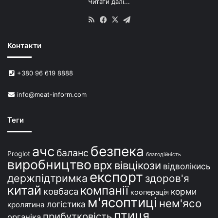
Читати далі...
с
в
RSS
Facebook
X
Telegram
и
н
Контакти
е
й
в
+380 96 619 8888
У
к
info@meat-inform.com
р
а
ї
Теги
н
і
безпека
ачс
баланс
Proglot
благодійність
виробництво
врх
вівцікози
відволікись
експорт
держпідтримка
здоров'я
китай
компанії
ковбаса
корми
кооперація
м'ясоптиці
нем'ясо
логістика
кролятина
птиця
прибутковість
органіка