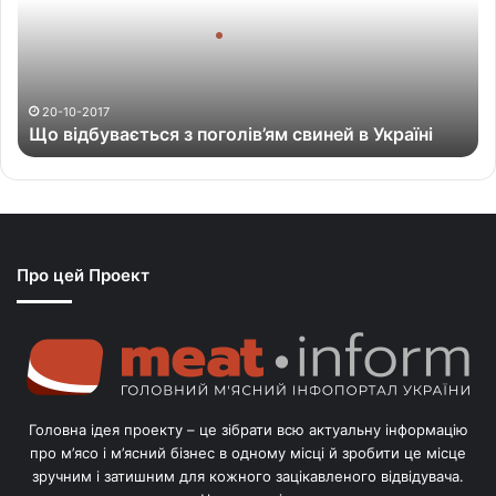
д
б
у
в
а
20-10-2017
Що відбувається з поголів’ям свиней в Україні
є
т
ь
с
я
з
Про цей Проект
п
о
г
о
л
і
в
Головна ідея проекту – це зібрати всю актуальну інформацію
’
про м’ясо і м’ясний бізнес в одному місці й зробити це місце
я
зручним і затишним для кожного зацікавленого відвідувача.
м