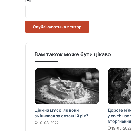
Ім’я
*
*
Вам також може бути цікаво
Ціни на м’ясо: як вони
Дороге м’я
змінилися за останній рік?
у світі: на
вторгнення
10-08-2022
19-05-202