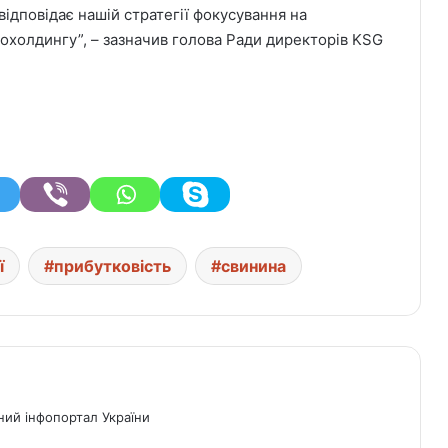
відповідає нашій стратегії фокусування на
рохолдингу”, – зазначив голова Ради директорів KSG
ї
прибутковість
свинина
ний інфопортал України