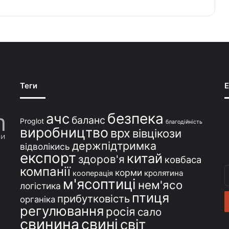
Теги
E
безпека
ачс
баланс
Proglot
благодійність
виробництво
врх
вівцікози
держпідтримка
відволікись
експорт
китай
здоров'я
ковбаса
компанії
В
корми
кролятина
кооперація
м'ясоптиці
с
нем'ясо
логістика
e
птиця
прибутковість
органіка
регулювання
росія
сало
свинина
свині
світ