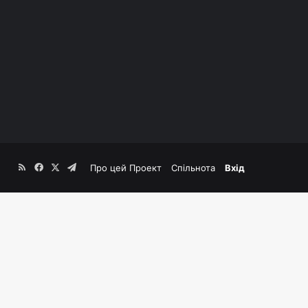
RSS
Facebook
X
Telegram
Про цей Проект
Спільнота
Вхід