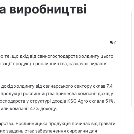
а виробництві
0
о те, що дхід від свиногосподарств холдингу цього
ізації продукції рослинництва, зазначає видання
 дохід холдингу від свинарського сектору склав 7,4
 продукції рослинництва принесла компанії дохід у
господарств у структурі дходів KSG Agro склала 51%,
чили компанії 47% доходу.
арства. Рослинницька продукція починає відігравати
вних завдань стає забезпечення сировини для