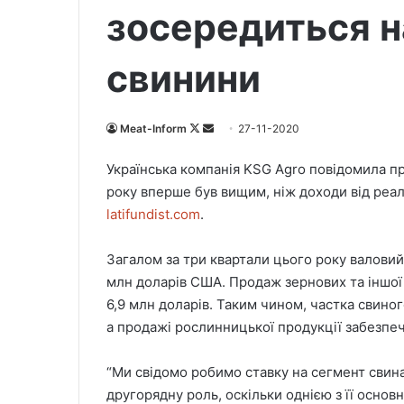
зосередиться н
свинини
Meat-Inform
F
S
27-11-2020
o
e
Українська компанія KSG Agro повідомила пр
l
n
року вперше був вищим, ніж доходи від реал
l
d
latifundist.com
.
o
a
w
n
Загалом за три квартали цього року валовий
o
e
млн доларів США. Продаж зернових та іншої
n
m
X
a
6,9 млн доларів. Таким чином, частка свино
i
а продажі рослинницької продукції забезпе
l
“Ми свідомо робимо ставку на сегмент свин
другорядну роль, оскільки однією з її осно