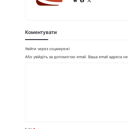
We
Fa
X
bsi
ce
te
bo
ok
Коментувати
Увійти через соцмережі
Або увійдіть за допомогою email. Ваша email адреса 
К
о
м
е
н
т
а
р