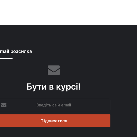
mail розсилка
Бути в курсі!
ведіть
вій
mail