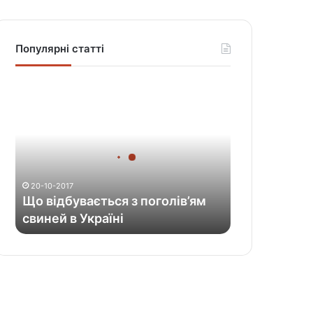
Популярні статті
Щ
о
в
і
д
б
у
20-10-2017
в
Що відбувається з поголів’ям
а
свиней в Україні
є
т
ь
с
я
з
п