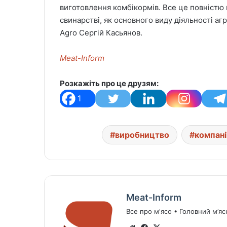
виготовлення комбікормів. Все це повністю 
свинарстві, як основного виду діяльності аг
Agro Сергій Касьянов.
Meat-Inform
Розкажіть про це друзям:
1
виробництво
компані
Meat-Inform
Все про м'ясо • Головний м’яс