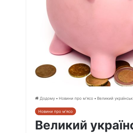
Додому
•
Новини про м'ясо
•
Великий українськ
Новини про м'ясо
Великий україн