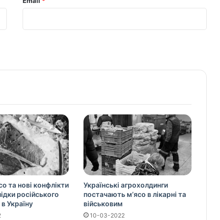
Email
*
со та нові конфлікти
Українські агрохолдинги
слідки російського
постачають м’ясо в лікарні та
 в Україну
військовим
2
10-03-2022