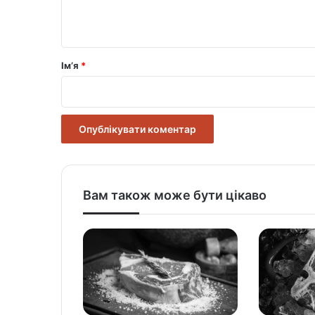
т
а
р
Ім’я
*
*
Вам також може бути цікаво