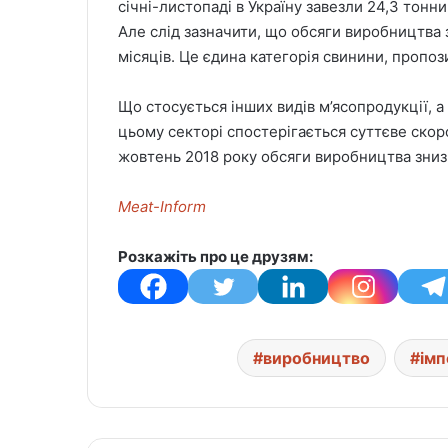
січні-листопаді в Україну завезли 24,3 тон
Але слід зазначити, що обсяги виробництва з
місяців. Це єдина категорія свинини, пропоз
Що стосується інших видів м’ясопродукції, а
цьому секторі спостерігається суттєве скор
жовтень 2018 року обсяги виробництва знизил
Meat-Inform
Розкажіть про це друзям:
виробництво
імп