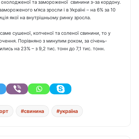
ни охолодженої та замороженої свинини з-за кордону.
амороженого м’яса зросли і в Україні – на 6% за 10
иція якої на внутрішньому ринку зросла.
 саме сушеної, копченої та соленої свинини, то у
очення. Порівняно з минулим роком, за січень-
ись на 23% – з 9,2 тис. тонн до 7,1 тис. тонн.
орт
свинина
україна