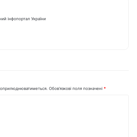
ний інфопортал України
не оприлюднюватиметься.
Обов’язкові поля позначені
*