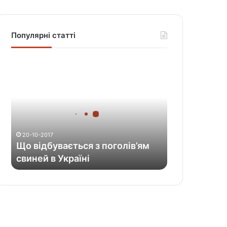
Популярні статті
Щ
о
в
і
д
б
у
20-10-2017
в
Що відбувається з поголів’ям
а
свиней в Україні
є
т
ь
с
я
з
п