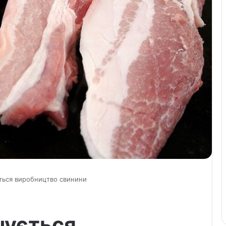
ється виробництво свинини
чується