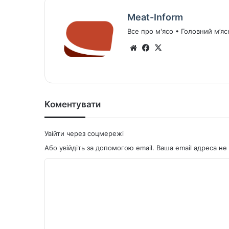
Meat-Inform
Все про м'ясо • Головний м’яс
We
Fa
X
bsi
ce
te
bo
ok
Коментувати
Увійти через соцмережі
Або увійдіть за допомогою email. Ваша email адреса 
К
о
м
е
н