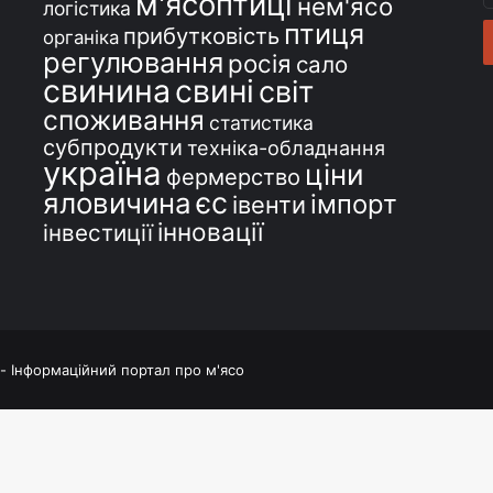
м'ясоптиці
нем'ясо
логістика
e
птиця
прибутковість
органіка
регулювання
росія
сало
свинина
свині
світ
споживання
статистика
субпродукти
техніка-обладнання
україна
ціни
фермерство
єс
яловичина
імпорт
івенти
інновації
інвестиції
 - Інформаційний портал про м'ясо