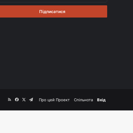
mail
RSS
Facebook
X
Telegram
Про цей Проект
Спільнота
Вхід