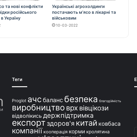
со та нові конфлікти
Українські агрохолдинги
слідки російського
постачають м’ясо в лікарні та
 в Україну
військовим
2
10-03-2022
Теги
E
безпека
ачс
баланс
Proglot
благодійність
виробництво
врх
вівцікози
держпідтримка
відволікись
експорт
китай
здоров'я
ковбаса
компанії
В
корми
кролятина
кооперація
с