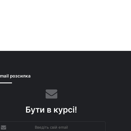
mail розсилка
Бути в курсі!
ведіть
вій