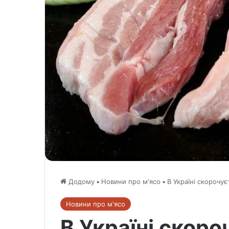
Додому
•
Новини про м'ясо
•
В Україні скорочу
Новини про м'ясо
В Україні скоро