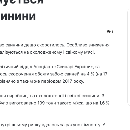
винини
1
тво свинини дещо скоротилось. Особливо зниження
алізуються на охолодженому і свіжому м’ясі.
ітичний відділ Асоціації «Свинарі України», за
лось скорочення обсягу забою свиней на 4 % (на 17
порівняно з таким же періодом 2017 року.
я виробництва охолодженої і свіжої свинини. З
було виготовлено 199 тонн такого м’яса, що на 1,6 %
утрішньому ринку вдалось за рахунок імпорту. У