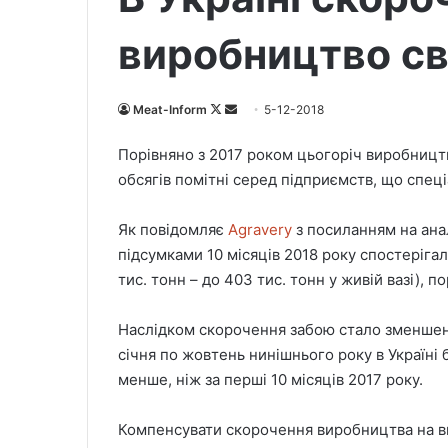
виробництво с
Meat-Inform
F
S
5-12-2018
o
e
Порівняно з 2017 роком цьогоріч виробниц
l
n
обсягів помітні серед підприємств, що спеці
l
d
o
a
Як повідомляє
Agravery
з посиланням на анал
w
n
підсумками 10 місяців 2018 року спостеріга
o
e
тис. тонн – до 403 тис. тонн у живій вазі), 
n
m
X
a
i
Наслідком скорочення забою стало зменшенн
l
січня по жовтень нинішнього року в Україні 
менше, ніж за перші 10 місяців 2017 року.
Компенсувати скорочення виробництва на вн