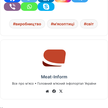
виробництво
м'ясоптиці
світ
Meat-Inform
Все про м'ясо • Головний м’ясний інфопортал України
We
Fa
X
bsi
ce
te
bo