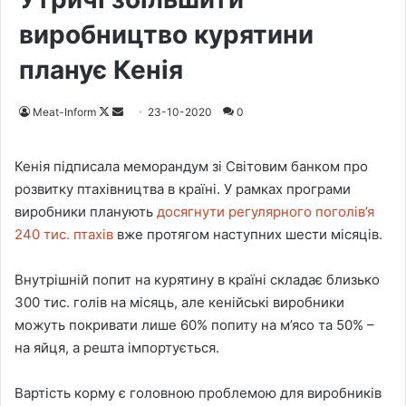
виробництво курятини
планує Кенія
Meat-Inform
F
S
23-10-2020
0
o
e
l
n
Кенія підписала меморандум зі Світовим банком про
l
d
розвитку птахівництва в країні. У рамках програми
o
a
виробники планують
досягнути регулярного поголів’я
w
n
240 тис. птахів
вже протягом наступних шести місяців.
o
e
n
m
Внутрішній попит на курятину в країні складає близько
X
a
300 тис. голів на місяць, але кенійські виробники
i
можуть покривати лише 60% попиту на м’ясо та 50% –
l
на яйця, а решта імпортується.
Вартість корму є головною проблемою для виробників