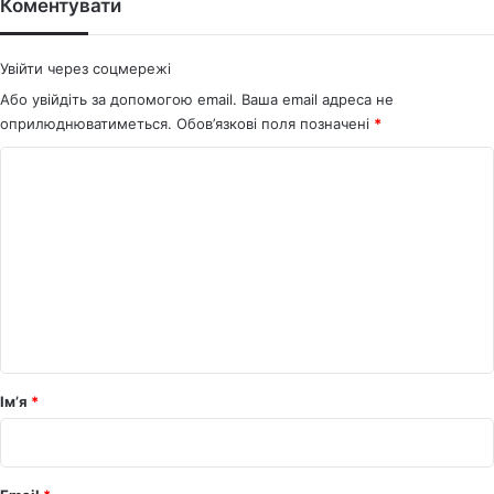
ok
Коментувати
Увійти через соцмережі
Або увійдіть за допомогою email. Ваша email адреса не
оприлюднюватиметься.
Обов’язкові поля позначені
*
К
о
м
е
н
т
а
р
Ім’я
*
*