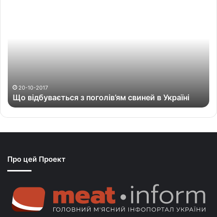
Щ
о
в
і
д
б
у
в
а
20-10-2017
Що відбувається з поголів’ям свиней в Україні
є
т
ь
с
я
з
Про цей Проект
п
о
г
о
л
і