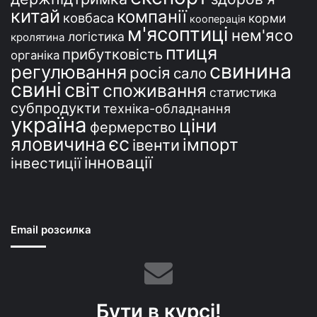
китай
компанії
ковбаса
корми
кооперація
м'ясоптиці
нем'ясо
логістика
кролятина
птиця
прибутковість
органіка
свинина
регулювання
росія
сало
свині
світ
споживання
статистика
субпродукти
техніка-обладнання
україна
ціни
фермерство
єс
яловичина
імпорт
івенти
інновації
інвестиції
Email розсилка
Бути в курсі!