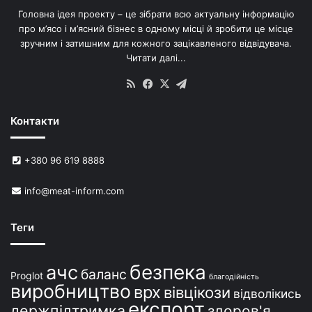
в
Головна ідея проекту – це зібрати всю актуальну інформацію
’
про м’ясо і м’ясний бізнес в одному місці й зробити це місце
я
зручним і затишним для кожного зацікавленого відвідувача.
м
Читати далі...
с
в
RSS
Facebook
X
Telegram
и
н
Контакти
е
й
в
+380 96 619 8888
У
к
info@meat-inform.com
р
а
ї
Теги
н
і
безпека
ачс
баланс
Proglot
благодійність
виробництво
врх
вівцікози
відволікись
експорт
держпідтримка
здоров'я