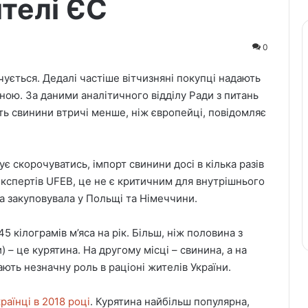
ителі ЄС
0
чується. Дедалі частіше вітчизняні покупці надають
ою. За даними аналітичного відділу Ради з питань
ять свинини втричі менше, ніж європейці, повідомляє
ує скорочуватись, імпорт свинини досі в кілька разів
експертів UFEB, це не є критичним для внутрішнього
а закуповувала у Польщі та Німеччини.
 кілограмів м’яса на рік. Більш, ніж половина з
 – це курятина. На другому місці – свинина, а на
ають незначну роль в раціоні жителів України.
раїнці в 2018 році
. Курятина найбільш популярна,