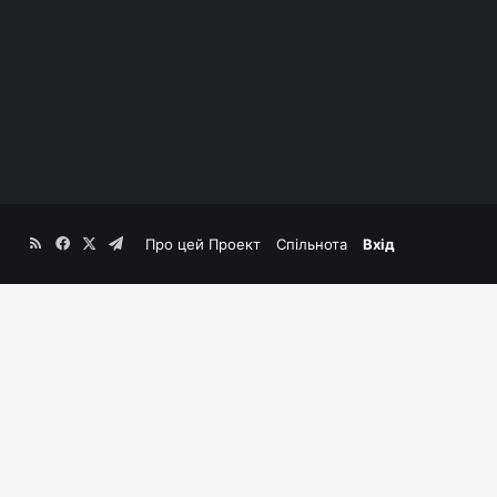
RSS
Facebook
X
Telegram
Про цей Проект
Спільнота
Вхід