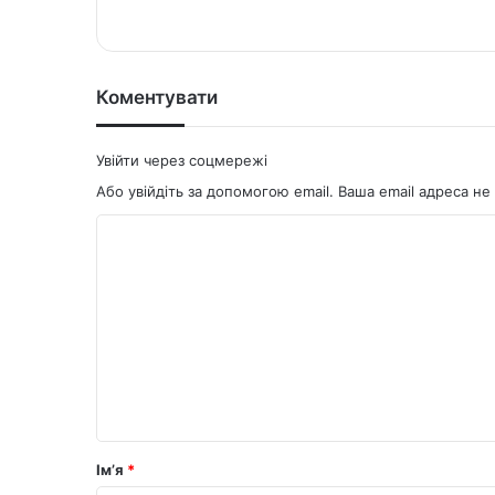
bsi
ce
te
bo
ok
Коментувати
Увійти через соцмережі
Або увійдіть за допомогою email. Ваша email адреса 
К
о
м
е
н
т
а
р
Ім’я
*