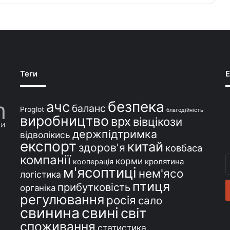
Теги
E
безпека
ачс
баланс
Proglot
благодійність
виробництво
врх
вівцікози
держпідтримка
відволікись
експорт
китай
здоров'я
ковбаса
компанії
В
корми
кролятина
кооперація
м'ясоптиці
с
нем'ясо
логістика
e
птиця
прибутковість
органіка
регулювання
росія
сало
свинина
свині
світ
споживання
статистика