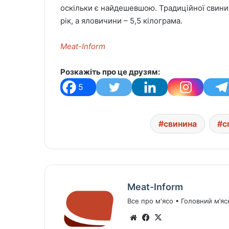
оскільки є найдешевшою. Традиційної свинин
рік, а яловичини – 5,5 кілограма.
Meat-Inform
Розкажіть про це друзям:
5
свинина
с
Meat-Inform
Все про м'ясо • Головний м’яс
We
Fa
X