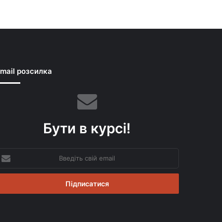
mail розсилка
Бути в курсі!
ведіть
вій
mail