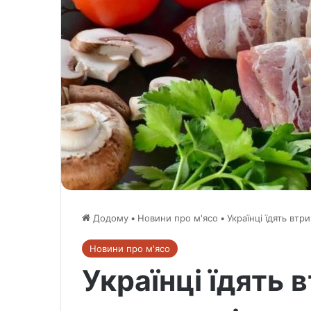
Додому
•
Новини про м'ясо
•
Українці їдять вт
Новини про м'ясо
Українці їдять 