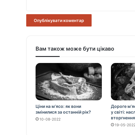
*
Вам також може бути цікаво
Ціни на м’ясо: як вони
Дороге м’я
змінилися за останній рік?
у світі: на
вторгнення
10-08-2022
19-05-202