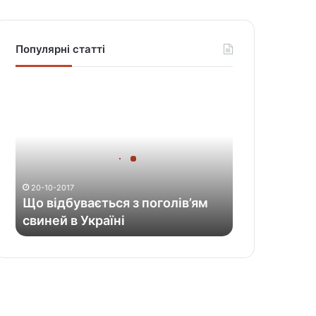
Популярні статті
Щ
о
в
і
д
б
у
20-10-2017
в
Що відбувається з поголів’ям
а
свиней в Україні
є
т
ь
с
я
з
п