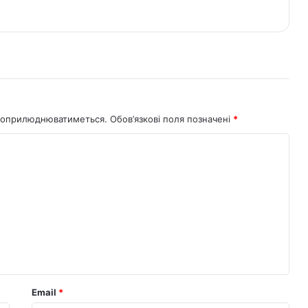
не оприлюднюватиметься.
Обов’язкові поля позначені
*
Email
*