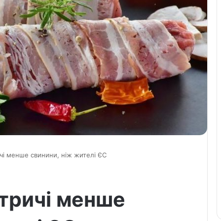
ричі менше свинини, ніж жителі ЄС
втричі менше