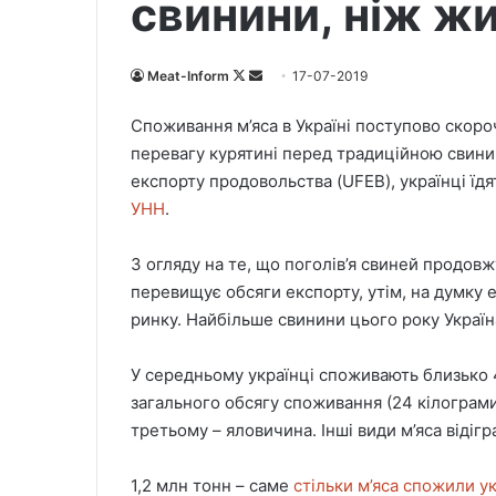
свинини, ніж ж
Meat-Inform
F
S
17-07-2019
o
e
Споживання м’яса в Україні поступово скоро
l
n
перевагу курятині перед традиційною свинин
l
d
експорту продовольства (UFEB), українці їд
o
a
УНН
.
w
n
o
e
З огляду на те, що поголів’я свиней продовж
n
m
X
a
перевищує обсяги експорту, утім, на думку 
i
ринку. Найбільше свинини цього року Україн
l
У середньому українці споживають близько 45
загального обсягу споживання (24 кілограми)
третьому – яловичина. Інші види м’яса відігр
1,2 млн тонн – саме
стільки м’яса спожили ук