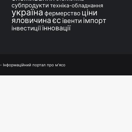
субпродукти
техніка-обладнання
україна
ціни
фермерство
єс
яловичина
імпорт
івенти
інновації
інвестиції
 - Інформаційний портал про м'ясо