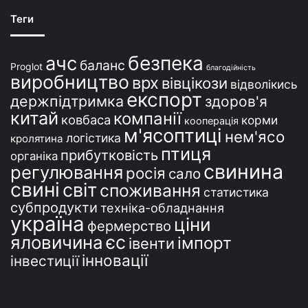
а
ї
Теги
н
і
безпека
ачс
баланс
Proglot
благодійність
виробництво
врх
вівцікози
відволікись
експорт
держпідтримка
здоров'я
китай
компанії
ковбаса
корми
кооперація
м'ясоптиці
нем'ясо
логістика
кролятина
птиця
прибутковість
органіка
свинина
регулювання
росія
сало
свині
світ
споживання
статистика
субпродукти
техніка-обладнання
україна
ціни
фермерство
єс
яловичина
імпорт
івенти
інновації
інвестиції