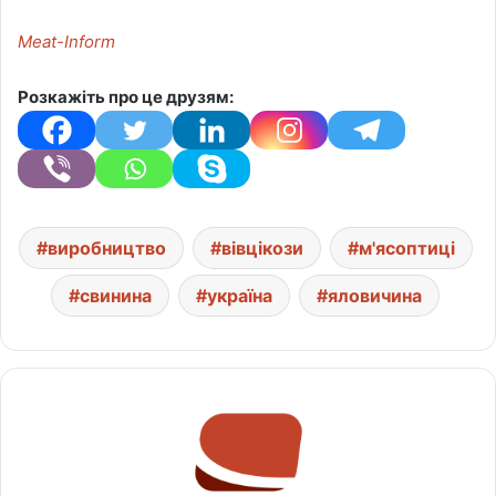
Meat-Inform
Розкажіть про це друзям:
виробництво
вівцікози
м'ясоптиці
свинина
україна
яловичина