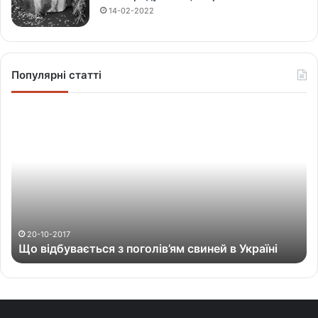
14-02-2022
Популярні статті
Щ
о
в
і
д
б
у
в
а
20-10-2017
Що відбувається з поголів’ям свиней в Україні
є
т
ь
с
я