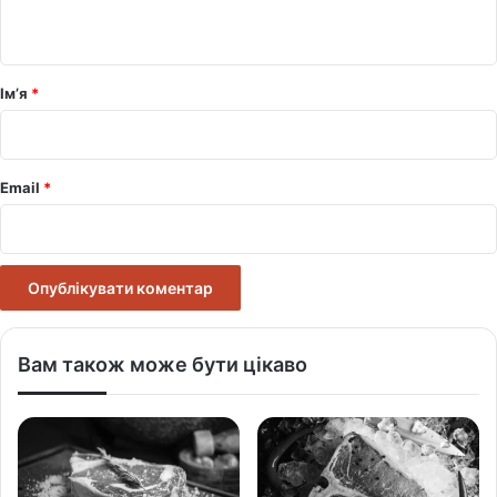
т
а
р
Ім’я
*
*
Email
*
Вам також може бути цікаво