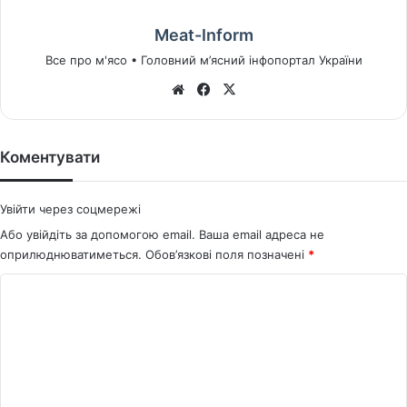
Meat-Inform
Все про м'ясо • Головний м’ясний інфопортал України
We
Fa
X
bsi
ce
te
bo
ok
Коментувати
Увійти через соцмережі
Або увійдіть за допомогою email. Ваша email адреса не
оприлюднюватиметься.
Обов’язкові поля позначені
*
К
о
м
е
н