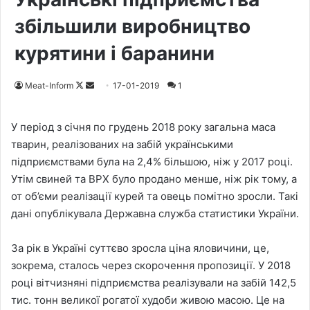
збільшили виробництво
курятини і баранини
Meat-Inform
F
S
17-01-2019
1
o
e
l
n
У період з січня по грудень 2018 року загальна маса
l
d
тварин, реалізованих на забій українськими
o
a
підприємствами була на 2,4% більшою, ніж у 2017 році.
w
n
Утім свиней та ВРХ було продано менше, ніж рік тому, а
o
e
от об’єми реалізації курей та овець помітно зросли. Такі
n
m
дані опублікувала Державна служба статистики України.
X
a
i
За рік в Україні суттєво зросла ціна яловичини, це,
l
зокрема, сталось через скорочення пропозиції. У 2018
році вітчизняні підприємства реалізували на забій 142,5
тис. тонн великої рогатої худоби живою масою. Це на