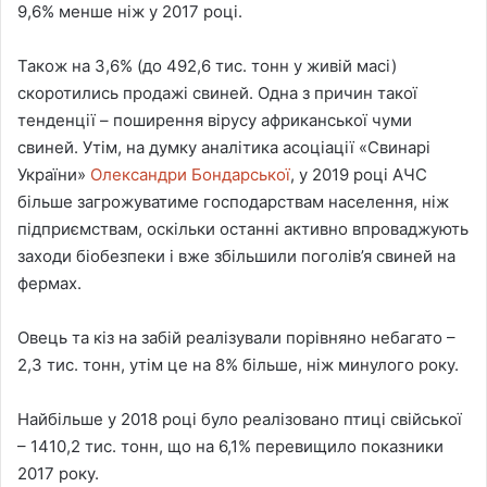
9,6% менше ніж у 2017 році.
Також на 3,6% (до 492,6 тис. тонн у живій масі)
скоротились продажі свиней. Одна з причин такої
тенденції – поширення вірусу африканської чуми
свиней. Утім, на думку аналітика асоціації «Свинарі
України»
Олександри Бондарської
, у 2019 році АЧС
більше загрожуватиме господарствам населення, ніж
підприємствам, оскільки останні активно впроваджують
заходи біобезпеки і вже збільшили поголів’я свиней на
фермах.
Овець та кіз на забій реалізували порівняно небагато –
2,3 тис. тонн, утім це на 8% більше, ніж минулого року.
Найбільше у 2018 році було реалізовано птиці свійської
– 1410,2 тис. тонн, що на 6,1% перевищило показники
2017 року.