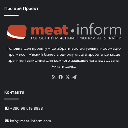
з
Про цей Проект
п
о
г
о
л
і
в
Головна ідея проекту – це зібрати всю актуальну інформацію
’
про м’ясо і м’ясний бізнес в одному місці й зробити це місце
я
зручним і затишним для кожного зацікавленого відвідувача.
м
Читати далі...
с
в
RSS
Facebook
X
Telegram
и
н
Контакти
е
й
в
+380 96 619 8888
У
к
info@meat-inform.com
р